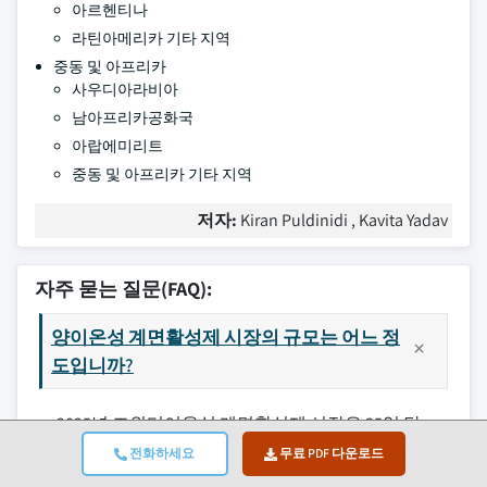
아르헨티나
라틴아메리카 기타 지역
중동 및 아프리카
사우디아라비아
남아프리카공화국
아랍에미리트
중동 및 아프리카 기타 지역
저자:
Kiran Puldinidi , Kavita Yadav
자주 묻는 질문(FAQ):
양이온성 계면활성제 시장의 규모는 어느 정
도입니까?
2025년 즈위터이온성 계면활성제 시장은 35억 달
러로 추정되며, 2026년에는 37억 달러에 달할 것으
전화하세요
무료 PDF 다운로드
로 전망됩니다.