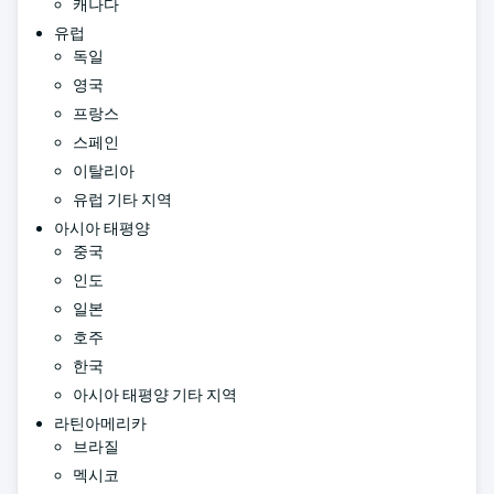
캐나다
유럽
독일
영국
프랑스
스페인
이탈리아
유럽 기타 지역
아시아 태평양
중국
인도
일본
호주
한국
아시아 태평양 기타 지역
라틴아메리카
브라질
멕시코