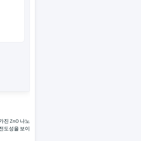
진 ZnO 나노
기전도성을 보이