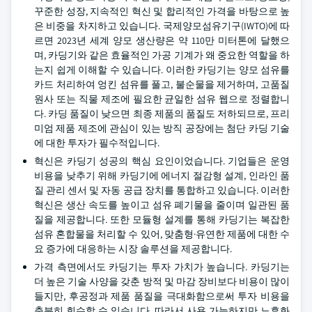
꾸준한 성장, 지속적인 혁신 및 합리적인 가격을 바탕으로 높
은 비중을 차지하고 있습니다. 국제양모섬유기구(IWTO)에 따
르면 2023년 세계 양모 생산량은 약 110만 미터톤에 달했으
며, 카딩기와 같은 효율적인 가공 기계가 왜 중요한 역할을 하
는지 쉽게 이해할 수 있습니다. 이러한 카딩기는 양모 섬유를
카드 처리하여 엉킨 섬유를 풀고, 불순물을 제거하며, 고품질
원사 또는 직물 제조에 필요한 균일한 섬유 웹으로 정렬합니
다. 카딩 품질이 낮으면 최종 제품의 품질도 저하되므로, 프리
미엄 제품 제조에 관심이 있는 방직 공장에는 첨단 카딩 기술
에 대한 투자가 필수적입니다.
혁신은 카딩기 성공의 핵심 요인이었습니다. 기업들은 운영
비용을 낮추기 위해 카딩기에 에너지 절감형 설계, 인라인 품
질 관리 센서 및 자동 공급 장치를 통합하고 있습니다. 이러한
혁신은 생산 속도를 높이고 섬유 폐기물을 줄이며 일관된 품
질을 제공합니다. 또한 모듈형 설계를 통해 카딩기는 복잡한
섬유 혼합물을 처리할 수 있어, 맞춤형·유연한 제품에 대한 수
요 증가에 대응하는 시장 솔루션을 제공합니다.
가격 측면에서도 카딩기는 투자 가치가 높습니다. 카딩기는
더 높은 기술 사양을 갖춘 방적 및 마감 장비보다 비용이 많이
들지만, 후공정과 제품 품질을 극대화함으로써 투자 비용을
충분히 회수할 수 있습니다. 따라서 사용 가능하지만 노후화