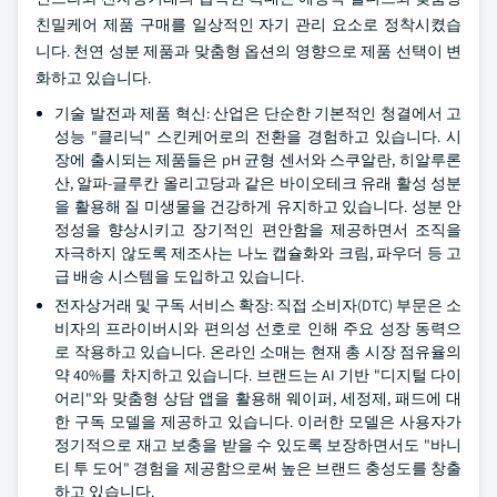
친밀케어 제품 구매를 일상적인 자기 관리 요소로 정착시켰습
니다. 천연 성분 제품과 맞춤형 옵션의 영향으로 제품 선택이 변
화하고 있습니다.
기술 발전과 제품 혁신: 산업은 단순한 기본적인 청결에서 고
성능 "클리닉" 스킨케어로의 전환을 경험하고 있습니다. 시
장에 출시되는 제품들은 pH 균형 센서와 스쿠알란, 히알루론
산, 알파-글루칸 올리고당과 같은 바이오테크 유래 활성 성분
을 활용해 질 미생물을 건강하게 유지하고 있습니다. 성분 안
정성을 향상시키고 장기적인 편안함을 제공하면서 조직을
자극하지 않도록 제조사는 나노 캡슐화와 크림, 파우더 등 고
급 배송 시스템을 도입하고 있습니다.
전자상거래 및 구독 서비스 확장: 직접 소비자(DTC) 부문은 소
비자의 프라이버시와 편의성 선호로 인해 주요 성장 동력으
로 작용하고 있습니다. 온라인 소매는 현재 총 시장 점유율의
약 40%를 차지하고 있습니다. 브랜드는 AI 기반 "디지털 다이
어리"와 맞춤형 상담 앱을 활용해 웨이퍼, 세정제, 패드에 대
한 구독 모델을 제공하고 있습니다. 이러한 모델은 사용자가
정기적으로 재고 보충을 받을 수 있도록 보장하면서도 "바니
티 투 도어" 경험을 제공함으로써 높은 브랜드 충성도를 창출
하고 있습니다.