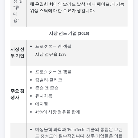
성 및
해 은밀한 형태의 솔리드 발삼, 미니 웨이프, 다기능
"휴
위생 스틱에 대한 수요가 생깁니다.
대
용"
시장 선도 기업 (2025)
프로クター 앤 갬블
시장 선
시장 점유율 12%
두 기업
프로クター 앤 갬블
킴벌리-클라크
존슨 앤 존슨
주요 경
유니차름
쟁사
에지웰
45%의 시장 점유율 합계
미생물학 과학과 'FemTech' 기술의 통합은 브랜
드 충성도에 필수적입니다. 선두 기업들은 의료