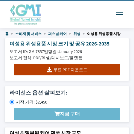
홈
소비재 및 서비스
퍼스널 케어
위생
여성용 위생용품 시장
여성용 위생용품 시장 크기 및 공유 2026-2035
보고서 ID: GMI7857
발행일: January 2026
보고서 형식: PDF/엑셀/대시보드/플랫폼
무료 PDF 다운로드
라이선스 옵션 살펴보기:
시작 가격: $2,450
지금 구매
여성 친밀부위 케어 제품 시장 규모