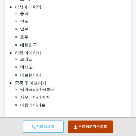
아시아 태평양
중국
인도
일본
호주
대한민국
라틴 아메리카
브라질
멕시코
아르헨티나
중동 및 아프리카
남아프리카 공화국
사우디아라비아
아랍에미리트
전화하세요
무료 PDF 다운로드
저자:
Avinash Singh , Sunita Singh