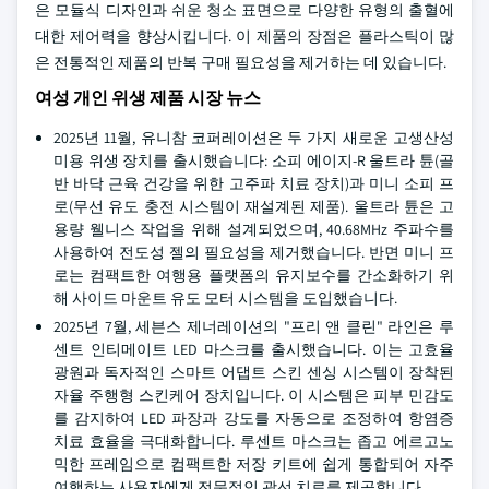
은 모듈식 디자인과 쉬운 청소 표면으로 다양한 유형의 출혈에
대한 제어력을 향상시킵니다. 이 제품의 장점은 플라스틱이 많
은 전통적인 제품의 반복 구매 필요성을 제거하는 데 있습니다.
여성 개인 위생 제품 시장 뉴스
2025년 11월, 유니참 코퍼레이션은 두 가지 새로운 고생산성
미용 위생 장치를 출시했습니다: 소피 에이지-R 울트라 튠(골
반 바닥 근육 건강을 위한 고주파 치료 장치)과 미니 소피 프
로(무선 유도 충전 시스템이 재설계된 제품). 울트라 튠은 고
용량 웰니스 작업을 위해 설계되었으며, 40.68MHz 주파수를
사용하여 전도성 젤의 필요성을 제거했습니다. 반면 미니 프
로는 컴팩트한 여행용 플랫폼의 유지보수를 간소화하기 위
해 사이드 마운트 유도 모터 시스템을 도입했습니다.
2025년 7월, 세븐스 제너레이션의 "프리 앤 클린" 라인은 루
센트 인티메이트 LED 마스크를 출시했습니다. 이는 고효율
광원과 독자적인 스마트 어댑트 스킨 센싱 시스템이 장착된
자율 주행형 스킨케어 장치입니다. 이 시스템은 피부 민감도
를 감지하여 LED 파장과 강도를 자동으로 조정하여 항염증
치료 효율을 극대화합니다. 루센트 마스크는 좁고 에르고노
믹한 프레임으로 컴팩트한 저장 키트에 쉽게 통합되어 자주
여행하는 사용자에게 전문적인 광선 치료를 제공합니다.