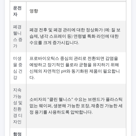
운전
영향
자
폐경
폐경 전후 및 폐경 관리에 대한 정상화가 (예: 질 보
웰니
습제, 냉각 스프레이 등) 연령별 특화 라인에 대한
스 증
수요를 크게 증가시킵니다.
가
미생
프로바이오틱스 중심의 관리로 전환되면 감염을
물 중
예방하고 장기적인 플로라 균형을 유지하기 위해
심 건
신체의 자연적인 pH와 동기화된 제품이 필요합니
강
다.
지속
가능
소비자의 "클린 웰니스" 수요는 브랜드가 플라스틱
성 및
없는 웨이퍼, 생분해 가능한 포장, 재충전 가능한 세
친환
정 용기를 사용하도록 압박합니다.
경 디
자인
함정