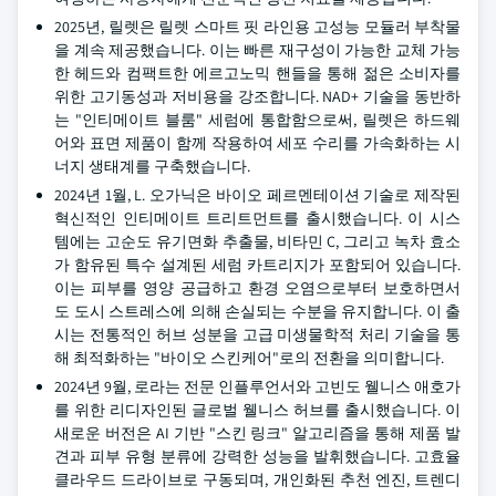
2025년, 릴렛은 릴렛 스마트 핏 라인용 고성능 모듈러 부착물
을 계속 제공했습니다. 이는 빠른 재구성이 가능한 교체 가능
한 헤드와 컴팩트한 에르고노믹 핸들을 통해 젊은 소비자를
위한 고기동성과 저비용을 강조합니다. NAD+ 기술을 동반하
는 "인티메이트 블룸" 세럼에 통합함으로써, 릴렛은 하드웨
어와 표면 제품이 함께 작용하여 세포 수리를 가속화하는 시
너지 생태계를 구축했습니다.
2024년 1월, L. 오가닉은 바이오 페르멘테이션 기술로 제작된
혁신적인 인티메이트 트리트먼트를 출시했습니다. 이 시스
템에는 고순도 유기면화 추출물, 비타민 C, 그리고 녹차 효소
가 함유된 특수 설계된 세럼 카트리지가 포함되어 있습니다.
이는 피부를 영양 공급하고 환경 오염으로부터 보호하면서
도 도시 스트레스에 의해 손실되는 수분을 유지합니다. 이 출
시는 전통적인 허브 성분을 고급 미생물학적 처리 기술을 통
해 최적화하는 "바이오 스킨케어"로의 전환을 의미합니다.
2024년 9월, 로라는 전문 인플루언서와 고빈도 웰니스 애호가
를 위한 리디자인된 글로벌 웰니스 허브를 출시했습니다. 이
새로운 버전은 AI 기반 "스킨 링크" 알고리즘을 통해 제품 발
견과 피부 유형 분류에 강력한 성능을 발휘했습니다. 고효율
클라우드 드라이브로 구동되며, 개인화된 추천 엔진, 트렌디