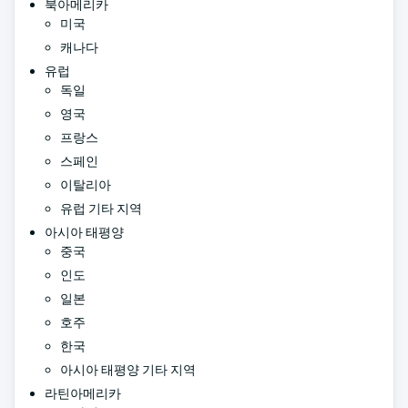
북아메리카
미국
캐나다
유럽
독일
영국
프랑스
스페인
이탈리아
유럽 기타 지역
아시아 태평양
중국
인도
일본
호주
한국
아시아 태평양 기타 지역
라틴아메리카