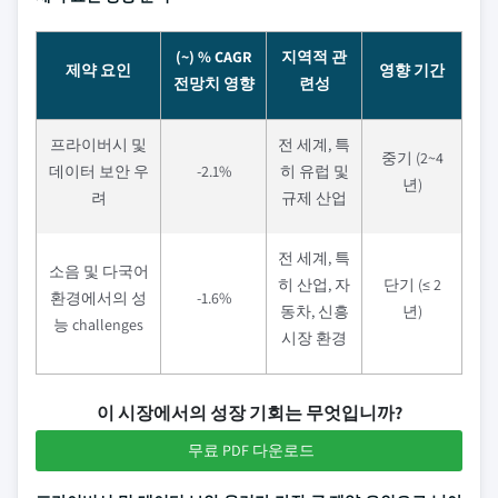
(~) % CAGR
지역적 관
제약 요인
영향 기간
전망치 영향
련성
프라이버시 및
전 세계, 특
중기 (2~4
데이터 보안 우
-2.1%
히 유럽 및
년)
려
규제 산업
전 세계, 특
소음 및 다국어
히 산업, 자
단기 (≤ 2
환경에서의 성
-1.6%
동차, 신흥
년)
능 challenges
시장 환경
이 시장에서의 성장 기회는 무엇입니까?
무료 PDF 다운로드