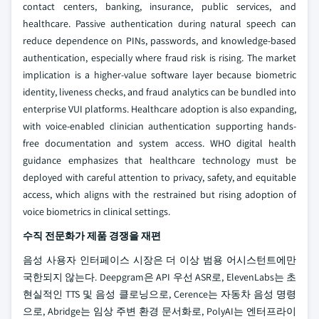
contact centers, banking, insurance, public services, and
healthcare. Passive authentication during natural speech can
reduce dependence on PINs, passwords, and knowledge-based
authentication, especially where fraud risk is rising. The market
implication is a higher-value software layer because biometric
identity, liveness checks, and fraud analytics can be bundled into
enterprise VUI platforms. Healthcare adoption is also expanding,
with voice-enabled clinician authentication supporting hands-
free documentation and system access. WHO digital health
guidance emphasizes that healthcare technology must be
deployed with careful attention to privacy, safety, and equitable
access, which aligns with the restrained but rising adoption of
voice biometrics in clinical settings.
수직 전문화가 제품 경쟁을 재편
음성 사용자 인터페이스 시장은 더 이상 범용 어시스턴트에만
국한되지 않는다. Deepgram은 API 우선 ASR로, ElevenLabs는 초
현실적인 TTS 및 음성 클로닝으로, Cerence는 자동차 음성 명령
으로, Abridge는 임상 주변 환경 문서화로, PolyAI는 엔터프라이