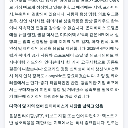
히 배포를 주도하고 있지만, 하이브리드 배포가 19.4%의 CAGR
로 가장 빠르게 성장하고 있습니다. 그 배경에는 지연, 프라이버
시, 복원력이 결합되어 있습니다. 자동차 음성 명령, 의료 워크플
로우, 산업 지시사항, 웨어러블 상호작용은 항상 클라우드 왕복
이나 지속적인 연결을 감수할 수 없습니다. 온디바이스 모델은
애플 뉴럴 엔진, 퀄컴 헥사곤, 미디어텍 APU와 같은 NPU에서 실
행되는 압축 신경망을 통해 웨이크 워드 감지, 화자 인식, 의도
인식 및 제한적인 생성형 응답을 지원합니다. 2025년 4분기에 유
럽과 북미의 31개 자동차 소프트웨어 조달 및 인포테인먼트 엔
지니어링 리드와의 인터뷰에서 한 가지 요구사항으로 공통된
결론이 나왔습니다: 오프라인 명령 신뢰성이 이제 생산 VUI 선택
시 화자 인식 정확도 alongside로 중요해졌습니다. 차량 및 웨어
러블에서는 단기~중기 타임라인인 반면, 광범위한 기업 배포에
서는 구매자들이 여전히 통합 및 거버넌스 성숙도를 필요로 하
기 때문에 장기적인 타임라인을 가질 것입니다.
다국어 및 지역 언어 인터페이스가 시장을 넓히고 있음
음성은 타이핑,识字, 키보드 지원 또는 언어 파편화가 텍스트 기
반 상호작용을 제한하는 지역에서는 특히 중요합니다. 인도는