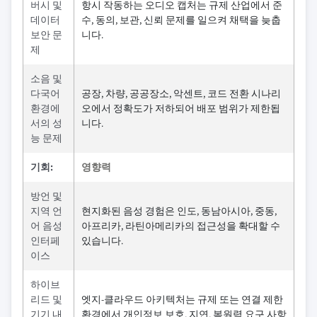
버시 및
항시 작동하는 오디오 캡처는 규제 산업에서 준
데이터
수, 동의, 보관, 신뢰 문제를 일으켜 채택을 늦춥
보안 문
니다.
제
소음 및
다국어
공장, 차량, 공공장소, 악센트, 코드 전환 시나리
환경에
오에서 정확도가 저하되어 배포 범위가 제한됩
서의 성
니다.
능 문제
기회:
영향력
방언 및
지역 언
현지화된 음성 경험은 인도, 동남아시아, 중동,
어 음성
아프리카, 라틴아메리카의 접근성을 확대할 수
인터페
있습니다.
이스
하이브
리드 및
엣지-클라우드 아키텍처는 규제 또는 연결 제한
기기 내
환경에서 개인정보 보호, 지연, 복원력 요구 사항