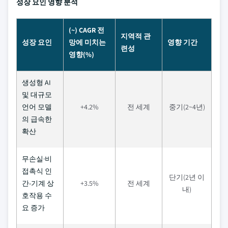
성장 요인 영향 분석
(~) CAGR 전
지역적 관
성장 요인
망에 미치는
영향 기간
련성
영향(%)
생성형 AI
및 대규모
언어 모델
+4.2%
전 세계
중기(2~4년)
의 급속한
확산
무손실·비
접촉식 인
단기(2년 이
간-기계 상
+3.5%
전 세계
내)
호작용 수
요 증가