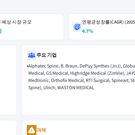
4년 예상 시장 규모
연평균성장률(CAGR) (2025
억
4.7%
주요 기업
Alphatec Spine, B. Braun, DePuy Synthes (JnJ), Glob
Medical, GS Medical, Highridge Medical (ZimVie), JAY
Medtronic, Orthofix Medical, RTI Surgical, Spineart, St
Spine), Ulrich, WASTON MEDICAL
과제