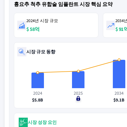
흉요추 척추 유합술 임플란트 시장 핵심 요약
2024년 시장 규모
203
$ 58억
$ 91
시장 규모 동향
2024
2025
2034
$5.8B
$0
$9.1B
시장 성장 요인