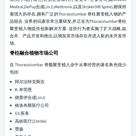
Medical,DePuy合成(JnJ),Medtronic,以及Stryker(VB Spine),都保持
着强大的存在,拥有广泛的Thoracolumbar 脊柱聚变植入物的产
品组合. 业界的玩家非常注重研发,并正在为Thoracolumbar脊柱
聚变植入物提供创新解决方案. 这些行为者实施了扩大战略,如
合并、产品开发和推出,以增加其市场存在并进入新的未开发市
场。
脊柱融合植物市场公司
在 Thoracolumbar 脊髓聚变植入业中从事经营的著名角色很少
包括:
阿尔法特克斯宾
B. 布劳恩
德普伊合成(JnJ)
格洛布斯医疗公司
GS 医务
高岭医疗(ZimVie)
贾扬