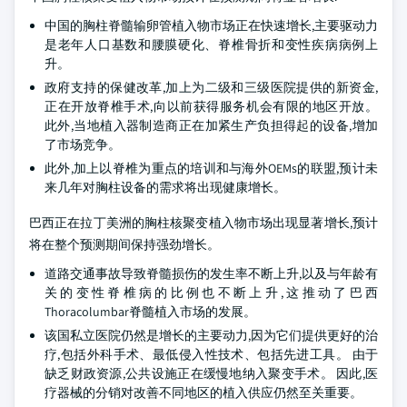
中国的胸柱脊髓输卵管植入物市场正在快速增长,主要驱动力
是老年人口基数和腰膜硬化、脊椎骨折和变性疾病病例上
升。
政府支持的保健改革,加上为二级和三级医院提供的新资金,
正在开放脊椎手术,向以前获得服务机会有限的地区开放。
此外,当地植入器制造商正在加紧生产负担得起的设备,增加
了市场竞争。
此外,加上以脊椎为重点的培训和与海外OEMs的联盟,预计未
来几年对胸柱设备的需求将出现健康增长。
巴西正在拉丁美洲的胸柱核聚变植入物市场出现显著增长,预计
将在整个预测期间保持强劲增长。
道路交通事故导致脊髓损伤的发生率不断上升,以及与年龄有
关的变性脊椎病的比例也不断上升,这推动了巴西
Thoracolumbar脊髓植入市场的发展。
该国私立医院仍然是增长的主要动力,因为它们提供更好的治
疗,包括外科手术、最低侵入性技术、包括先进工具。 由于
缺乏财政资源,公共设施正在缓慢地纳入聚变手术。 因此,医
疗器械的分销对改善不同地区的植入供应仍然至关重要。