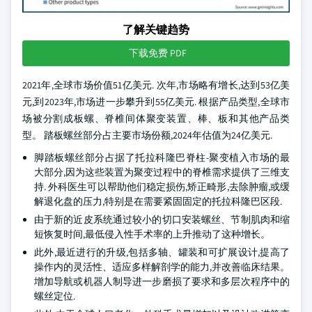
了解关键趋势
下载免费 PDF
2021年,全球市场价值51亿美元. 次年,市场略有增长,达到53亿美
元,到2023年,市场进一步攀升到55亿美元. 根据产品类型,全球市
场被分割成板螺、脊椎间体聚变装置、棒、板和其他产品类
型。 踏板螺丝部分占主要市场份额,2024年估值为24亿美元.
脚踏板螺丝部分占据了托拉科隆巴脊柱-聚变植入市场的最
大部分,因为这些装置为聚变过程中的脊椎需求提供了三维支
持. 外科医生可以帮助他们稳定损伤,矫正畸形,去除肿瘤,或缓
解退化盘的压力,特别是在需要紧固固定的托拉科隆巴区段.
由于新的近皮系统通过较小的切口安装螺丝、节制肌肉和缩
短恢复时间,最低侵入性手术率的上升推动了这种增长。
此外,最近进行的升级,包括多轴、罐装和可扩展设计,提高了
操作内的灵活性、适应多样解剖学的能力,并改善临床结果。
增加导航或机器人制导进一步磨损了要求和多层次程序中的
螺丝定位.