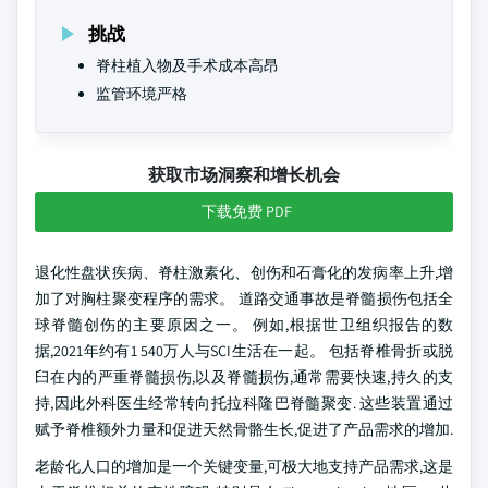
挑战
脊柱植入物及手术成本高昂
监管环境严格
获取市场洞察和增长机会
下载免费 PDF
退化性盘状疾病、脊柱激素化、创伤和石膏化的发病率上升,增
加了对胸柱聚变程序的需求。 道路交通事故是脊髓损伤包括全
球脊髓创伤的主要原因之一。 例如,根据世卫组织报告的数
据,2021年约有1 540万人与SCI生活在一起。 包括脊椎骨折或脱
臼在内的严重脊髓损伤,以及脊髓损伤,通常需要快速,持久的支
持,因此外科医生经常转向托拉科隆巴脊髓聚变. 这些装置通过
赋予脊椎额外力量和促进天然骨骼生长,促进了产品需求的增加.
老龄化人口的增加是一个关键变量,可极大地支持产品需求,这是