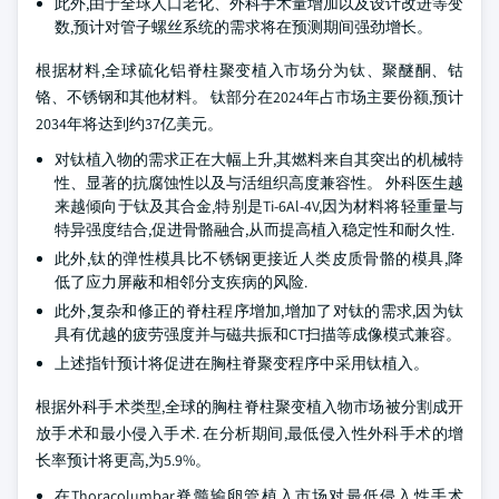
此外,由于全球人口老化、外科手术量增加以及设计改进等变
数,预计对管子螺丝系统的需求将在预测期间强劲增长。
根据材料,全球硫化铝脊柱聚变植入市场分为钛、聚醚酮、钴
铬、不锈钢和其他材料。 钛部分在2024年占市场主要份额,预计
2034年将达到约37亿美元。
对钛植入物的需求正在大幅上升,其燃料来自其突出的机械特
性、显著的抗腐蚀性以及与活组织高度兼容性。 外科医生越
来越倾向于钛及其合金,特别是Ti-6Al-4V,因为材料将轻重量与
特异强度结合,促进骨骼融合,从而提高植入稳定性和耐久性.
此外,钛的弹性模具比不锈钢更接近人类皮质骨骼的模具,降
低了应力屏蔽和相邻分支疾病的风险.
此外,复杂和修正的脊柱程序增加,增加了对钛的需求,因为钛
具有优越的疲劳强度并与磁共振和CT扫描等成像模式兼容。
上述指针预计将促进在胸柱脊聚变程序中采用钛植入。
根据外科手术类型,全球的胸柱脊柱聚变植入物市场被分割成开
放手术和最小侵入手术. 在分析期间,最低侵入性外科手术的增
长率预计将更高,为5.9%。
在Thoracolumbar脊髓输卵管植入市场对最低侵入性手术