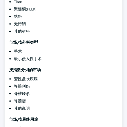
Titan
聚醚酮(PEEK)
钴铬
无污钢
其他材料
市场,按外科类型
手术
最小侵入性手术
按指数分列的市场
变性盘状疾病
脊髓创伤
脊椎畸形
脊髓瘤
其他说明
市场,按最终用途