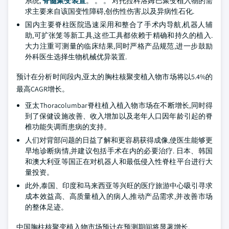
系统,
脊髓聚变装置
。 。 。 对托拉科洛姆巴聚变植入物的需
求主要来自该国变性障碍,创伤性伤害,以及异病性石化.
国内主要脊柱医院迅速采用和整合了手术内导航,机器人辅
助,可扩张笼等新工具,这些工具都依赖于精确和持久的植入.
大力注重可测量的临床结果,同时严格产品规范,进一步鼓励
外科医生选择生物机械优异装置.
预计在分析时间段内,亚太的胸柱核聚变植入物市场将以5.4%的
最高CAGR增长。
亚太Thoracolumbar脊柱植入植入物市场在不断增长,同时得
到了保健设施改善、收入增加以及老年人口因年龄引起的脊
椎功能失调而患病的支持。
人们对背部问题的日益了解和更容易获得成像,使医生能够更
早地诊断病情,并建议包括手术在内的必要治疗. 日本、韩国
和澳大利亚等国正在对机器人和最低侵入性脊柱平台进行大
量投资。
此外,泰国、印度和马来西亚等兴旺的医疗旅游中心吸引寻求
成本效益高、高质量植入的病人,推动产品需求,并改善市场
的整体足迹。
中国胸柱核聚变植入物市场预计在预测期间将显著增长.