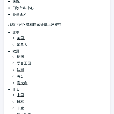
医院
门诊外科中心
矫形诊所
现就下列区域和国家提供上述资料:
北美
美国.
加拿大
欧洲
德国
联合王国
法国
页:1
意大利
亚太
中国
日本
印度