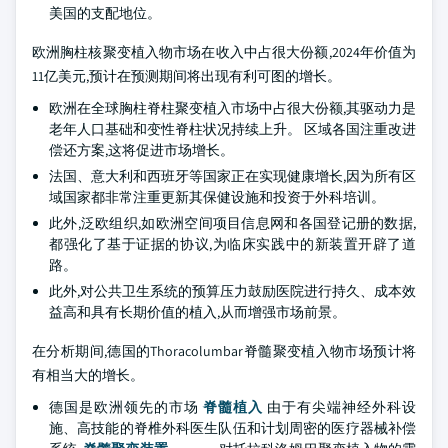
美国的支配地位。
欧洲胸柱核聚变植入物市场在收入中占很大份额,2024年价值为
11亿美元,预计在预测期间将出现有利可图的增长。
欧洲在全球胸柱脊柱聚变植入市场中占很大份额,其驱动力是
老年人口基础和变性脊柱状况持续上升。 区域各国注重改进
偿还方案,这将促进市场增长。
法国、意大利和西班牙等国家正在实现健康增长,因为所有区
域国家都非常注重更新其保健设施和投资于外科培训。
此外,泛欧组织,如欧洲空间项目信息网和各国登记册的数据,
都强化了基于证据的协议,为临床实践中的新装置开辟了道
路。
此外,对公共卫生系统的预算压力鼓励医院进行持久、成本效
益高和具有长期价值的植入,从而增强市场前景。
在分析期间,德国的Thoracolumbar脊髓聚变植入物市场预计将
有相当大的增长。
德国是欧洲领先的市场
脊髓植入
由于有尖端神经外科设
施、高技能的脊椎外科医生队伍和计划周密的医疗器械补偿