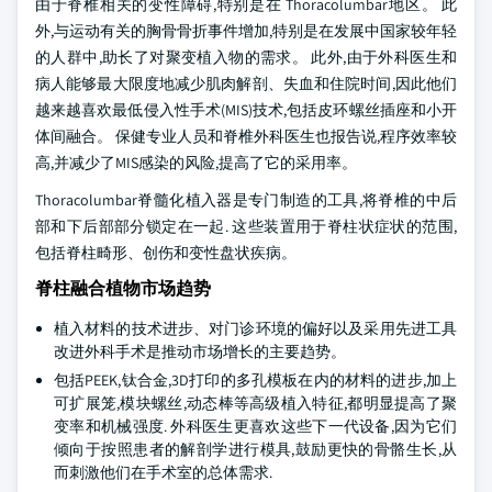
由于脊椎相关的变性障碍,特别是在 Thoracolumbar地区。 此
外,与运动有关的胸骨骨折事件增加,特别是在发展中国家较年轻
的人群中,助长了对聚变植入物的需求。 此外,由于外科医生和
病人能够最大限度地减少肌肉解剖、失血和住院时间,因此他们
越来越喜欢最低侵入性手术(MIS)技术,包括皮环螺丝插座和小开
体间融合。 保健专业人员和脊椎外科医生也报告说,程序效率较
高,并减少了MIS感染的风险,提高了它的采用率。
Thoracolumbar脊髓化植入器是专门制造的工具,将脊椎的中后
部和下后部部分锁定在一起. 这些装置用于脊柱状症状的范围,
包括脊柱畸形、创伤和变性盘状疾病。
脊柱融合植物市场趋势
植入材料的技术进步、对门诊环境的偏好以及采用先进工具
改进外科手术是推动市场增长的主要趋势。
包括PEEK,钛合金,3D打印的多孔模板在内的材料的进步,加上
可扩展笼,模块螺丝,动态棒等高级植入特征,都明显提高了聚
变率和机械强度. 外科医生更喜欢这些下一代设备,因为它们
倾向于按照患者的解剖学进行模具,鼓励更快的骨骼生长,从
而刺激他们在手术室的总体需求.