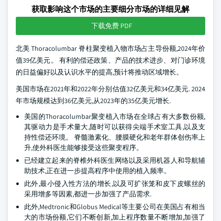
获取影响这个市场的主要细分市场的详细见解
下载免费 PDF
北美 Thoracolumbar 脊柱聚变植入物市场占主导份额,2024年价
值39亿美元。 有利的偿还政策、产品的技术进步、对门诊环境
的日益偏好以及认识水平的提高,预计将推动区域增长。
美国市场在2021年和2022年分别估值32亿美元和34亿美元. 2024
年市场规模达到36亿美元,从2023年的35亿美元增长.
美国的Thoracolumbar聚变植入市场在全球占有大多数份额,
其驱动力是手术量大,随时可以获得尖端手术室工具,以及支
持性偿还环境。 脊髓激素化、腰膜硬化和老年群体创伤率上
升,使外科医生能够接受这些聚变程序。
已经建立起来的脊椎外科医生网络以及采用机器人和导航辅
助技术,正在进一步提高程序中使用的植入频率。
此外,最小侵入性方法的增长,以及可扩张笼和皮下皮螺丝的
采用增多等因素,都进一步加强了产品需求.
此外,Medtronic和Globus Medical等主要公司在美国占有相当
大的市场份额,它们不断创新,加上程序数量不断增加,加强了