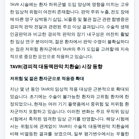
TAVR 시술에는 환자 하위군별 도입 양상에 영향을 미치는 고유
한 임상적 위험이 여전히 존재합니다. 판막 주위 누출, 전도 장애
에 따른 영구 심박동기 삽입, 뇌졸중 및 혈관 접근 관련 합병증은
경피적 판막 전달과 관련된 주요 이상 결과입니다. 수술적 생체
인공판막과 비교한 경피적 판막의 장기 내구성은 여전히 활발
한 임상 연구 분야이며, 젊은 환자에서 판막 수명이 불확실하다
는 점은 저위험 환자군에서 TAVR의 추가 도입을 고려할 때 지속
적으로 중요한 요인으로 작용하고 있습니다.
TAVR(경피적 대동맥판막 치환술) 시장 동향
저위험 및 젊은 환자군으로 적응증 확대
지난 몇 년 동안 TAVR의 임상적 적용 대상은 근본적으로 확대되
었습니다. 초기에는 수술이 불가능한 환자와 고위험 환자에 한
정되었으나, 현재는 여러 기기 플랫폼에서 중위험 및 저위험 환
자군까지 포함하고 있습니다. 이러한 변화는 주요 무작위 임상
시험에서 축적된 엄격한 임상 근거를 반영합니다. 해당 시험에
서는 위험도에 관계없이 TAVR이 수술적 대동맥판막 치환술에
비해 비열등한 결과를 보였으며, 일부 평가변수에서는 우월한