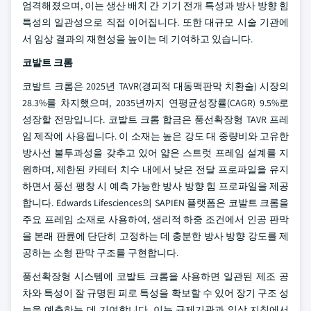
엄격해졌으며, 이는 생산 배치 간 기기 전개 특성과 방사 방향 힘
특성의 일관성으로 직접 이어집니다. 또한 대규모 시술 기관에
서 임상 결과의 재현성을 높이는 데 기여하고 있습니다.
코발트 크롬
코발트 크롬은 2025년 TAVR(경피적 대동맥판막 치환술) 시장의
28.3%를 차지했으며, 2035년까지 연평균성장률(CAGR) 9.5%로
성장할 전망입니다. 코발트 크롬 합금은 풍선확장형 TAVR 프레
임 제작에 사용됩니다. 이 소재는 높은 강도 대 중량비와 고유한
방사선 불투과성을 갖추고 있어 얇은 스트럿 프레임 설계를 지
원하며, 제한된 카테터 치수 내에서 낮은 전달 프로파일을 유지
하면서 풍선 팽창 시 예측 가능한 방사 방향 힘 프로파일을 제공
합니다. Edwards Lifesciences의 SAPIEN 플랫폼은 코발트 크롬을
주요 프레임 소재로 사용하여, 생리적 하중 조건에서 인공 판막
을 본래 판륜에 단단히 고정하는 데 충분한 방사 방향 강도를 제
공하는 소형 판막 구조를 구현합니다.
풍선확장형 시스템에 코발트 크롬을 사용하면 일관된 제조 공
차와 특성이 잘 규명된 피로 특성을 확보할 수 있어 장기 구조 성
능을 예측하는 데 기여합니다. 이는 규제기관과 임상 지침에서