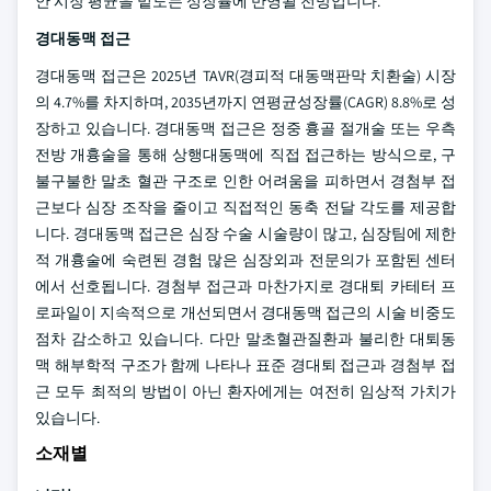
안 시장 평균을 밑도는 성장률에 반영될 전망입니다.
경대동맥 접근
경대동맥 접근은 2025년 TAVR(경피적 대동맥판막 치환술) 시장
의 4.7%를 차지하며, 2035년까지 연평균성장률(CAGR) 8.8%로 성
장하고 있습니다. 경대동맥 접근은 정중 흉골 절개술 또는 우측
전방 개흉술을 통해 상행대동맥에 직접 접근하는 방식으로, 구
불구불한 말초 혈관 구조로 인한 어려움을 피하면서 경첨부 접
근보다 심장 조작을 줄이고 직접적인 동축 전달 각도를 제공합
니다. 경대동맥 접근은 심장 수술 시술량이 많고, 심장팀에 제한
적 개흉술에 숙련된 경험 많은 심장외과 전문의가 포함된 센터
에서 선호됩니다. 경첨부 접근과 마찬가지로 경대퇴 카테터 프
로파일이 지속적으로 개선되면서 경대동맥 접근의 시술 비중도
점차 감소하고 있습니다. 다만 말초혈관질환과 불리한 대퇴동
맥 해부학적 구조가 함께 나타나 표준 경대퇴 접근과 경첨부 접
근 모두 최적의 방법이 아닌 환자에게는 여전히 임상적 가치가
있습니다.
소재별