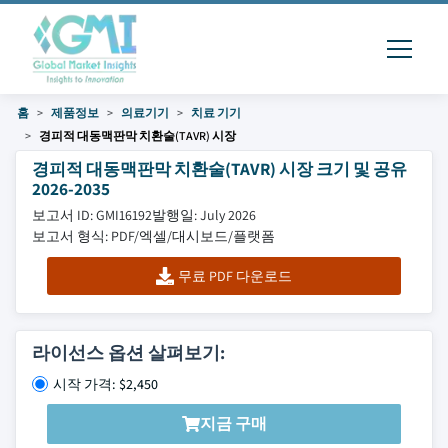
홈
제품정보
의료기기
치료 기기
경피적 대동맥판막 치환술(TAVR) 시장
경피적 대동맥판막 치환술(TAVR) 시장 크기 및 공유
2026-2035
보고서 ID: GMI16192
발행일: July 2026
보고서 형식: PDF/엑셀/대시보드/플랫폼
무료 PDF 다운로드
라이선스 옵션 살펴보기:
시작 가격: $2,450
지금 구매