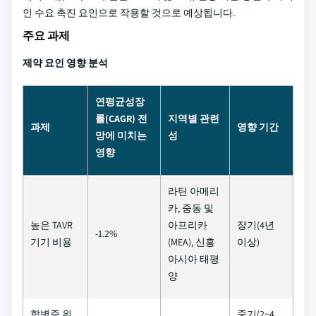
인 수요 촉진 요인으로 작용할 것으로 예상됩니다.
주요 과제
제약 요인 영향 분석
연평균성장
률(CAGR) 전
지역별 관련
과제
영향 기간
망에 미치는
성
영향
라틴 아메리
카, 중동 및
높은 TAVR
아프리카
장기(4년
-1.2%
기기 비용
(MEA), 신흥
이상)
아시아 태평
양
합병증 위
중기(2~4