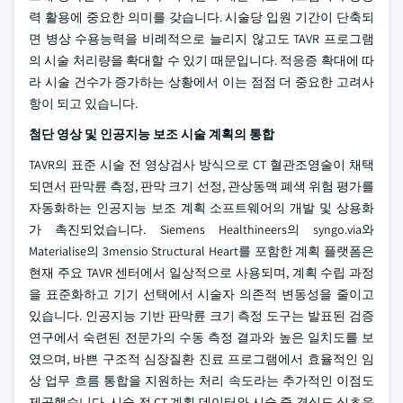
력 활용에 중요한 의미를 갖습니다. 시술당 입원 기간이 단축되
면 병상 수용능력을 비례적으로 늘리지 않고도 TAVR 프로그램
의 시술 처리량을 확대할 수 있기 때문입니다. 적응증 확대에 따
라 시술 건수가 증가하는 상황에서 이는 점점 더 중요한 고려사
항이 되고 있습니다.
첨단 영상 및 인공지능 보조 시술 계획의 통합
TAVR의 표준 시술 전 영상검사 방식으로 CT 혈관조영술이 채택
되면서 판막륜 측정, 판막 크기 선정, 관상동맥 폐색 위험 평가를
자동화하는 인공지능 보조 계획 소프트웨어의 개발 및 상용화
가 촉진되었습니다. Siemens Healthineers의 syngo.via와
Materialise의 3mensio Structural Heart를 포함한 계획 플랫폼은
현재 주요 TAVR 센터에서 일상적으로 사용되며, 계획 수립 과정
을 표준화하고 기기 선택에서 시술자 의존적 변동성을 줄이고
있습니다. 인공지능 기반 판막륜 크기 측정 도구는 발표된 검증
연구에서 숙련된 전문가의 수동 측정 결과와 높은 일치도를 보
였으며, 바쁜 구조적 심장질환 진료 프로그램에서 효율적인 임
상 업무 흐름 통합을 지원하는 처리 속도라는 추가적인 이점도
제공했습니다. 시술 전 CT 계획 데이터와 시술 중 경식도 심초음