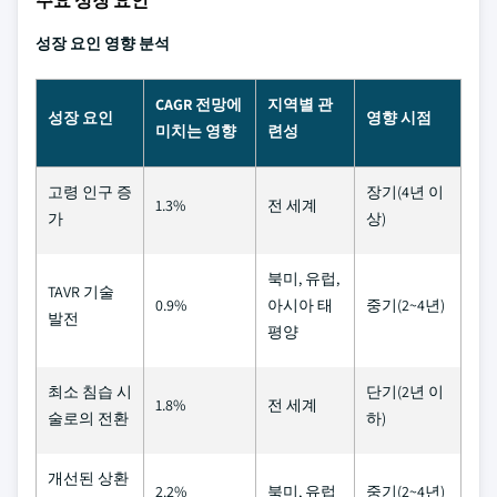
주요 성장 요인
성장 요인 영향 분석
CAGR 전망에
지역별 관
성장 요인
영향 시점
미치는 영향
련성
고령 인구 증
장기(4년 이
1.3%
전 세계
가
상)
북미, 유럽,
TAVR 기술
0.9%
아시아 태
중기(2~4년)
발전
평양
최소 침습 시
단기(2년 이
1.8%
전 세계
술로의 전환
하)
개선된 상환
2.2%
북미, 유럽
중기(2~4년)