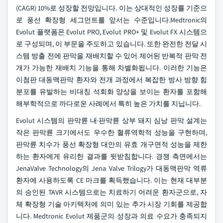
(CAGR) 10%로 성장할 전망입니다. 이는 상대적인 성장률 기준으
로 풍선 확장형 세그먼트를 앞서는 수준입니다.Medtronic의
Evolut 플랫폼은 Evolut PRO, Evolut PRO+ 및 Evolut FX 시스템으
로 구성되며, 이 부문을 주도하고 있습니다. 또한 완전한 전달 시
스템 방출 전에 판막을 재배치할 수 있어 제어된 반복적 판막 전
개가 가능한 재배치 기능을 통해 차별화됩니다. 이러한 기능은
이첨판 대동맥판막 환자와 전개 과정에서 복잡한 방사 방향 힘
분포를 유발하는 비대칭 석회화 양상을 보이는 환자를 포함해
해부학적으로 까다로운 사례에서 특히 높은 가치를 지닙니다.
Evolut 시스템의 판막륜 내·판막륜 상부 돼지 심낭 판막 설계는
작은 판막륜 크기에서도 우수한 혈류역학적 성능을 구현하며,
판막륜 치수가 풍선 확장형 대안의 유효 개구면적 성능을 제한
하는 환자에게 유리한 결과를 뒷받침합니다. 경쟁 측면에서는
JenaValve Technology의 Jena Valve Trilogy가 대동맥판막 역류
환자에 사용하도록 CE 마크를 획득했습니다. 이는 현재 대부분
의 승인된 TAVR 시스템으로는 치료하기 어려운 환자군으로, 자
체 확장형 기술 아키텍처에 의미 있는 추가 시장 기회를 제공합
니다. Medtronic Evolut 제품군의 성장과 의료 수요가 충족되지