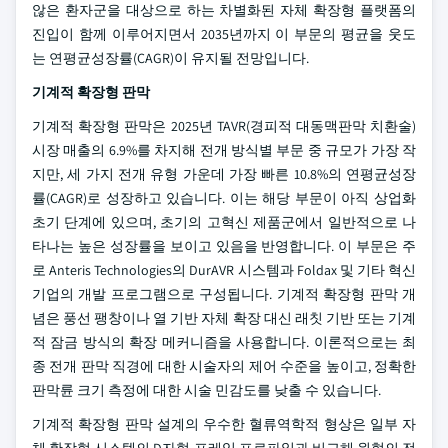
않은 환자군을 대상으로 하는 차별화된 자체 확장형 플랫폼의
진입이 함께 이루어지면서 2035년까지 이 부문의 평균을 웃도
는 연평균성장률(CAGR)이 유지될 전망입니다.
기계적 확장형 판막
기계적 확장형 판막은 2025년 TAVR(경피적 대동맥판막 치환술)
시장 매출의 6.9%를 차지해 전개 방식별 부문 중 규모가 가장 작
지만, 세 가지 전개 유형 가운데 가장 빠른 10.8%의 연평균성장
률(CAGR)로 성장하고 있습니다. 이는 해당 부문이 아직 상업화
초기 단계에 있으며, 초기의 고혁신 제품군에서 일반적으로 나
타나는 높은 성장률을 보이고 있음을 반영합니다. 이 부문은 주
로 Anteris Technologies의 DurAVR 시스템과 Foldax 및 기타 혁신
기업의 개발 프로그램으로 구성됩니다. 기계적 확장형 판막 개
념은 풍선 팽창이나 열 기반 자체 확장 대신 래칫 기반 또는 기계
적 잠금 방식의 확장 메커니즘을 사용합니다. 이론적으로는 최
종 전개 판막 직경에 대한 시술자의 제어 수준을 높이고, 정확한
판막륜 크기 측정에 대한 시술 민감도를 낮출 수 있습니다.
기계적 확장형 판막 설계의 우수한 혈류역학적 형상은 일부 자
체 확장형 시스템의 D자형 프레임 프로파일과 비교해 원형의 전