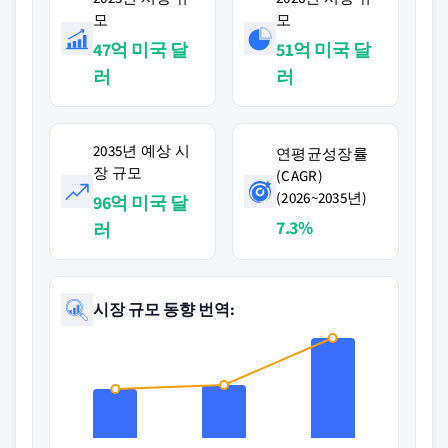
모
모
47억 미국 달
51억 미국 달
러
러
2035년 예상 시
연평균성장률
장 규모
(CAGR)
(2026~2035년)
96억 미국 달
7.3%
러
시장 규모 동향 번역: