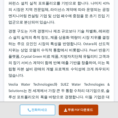
퍼런스 설치 실적 포트폴리오를 기반으로 합니다. 나머지 43%
의 시장은 지역 전문업체, 라이선스 계약에 따라 운영되는 공정
엔지니어링 컨설팅 기업 및 산업 폐수에 중점을 둔 초기 진입 기
업군으로 분산되어 있습니다.
경쟁 구도는 가격 경쟁이나 제조 규모보다 기술 차별화, 레퍼런
스 설치 실적의 축적 정도, 제품 상용화 역량이 시장 지위를 결정
하는 주요 요인인 시장의 특성을 반영합니다. Ostara의 선도적
지위는 상업 모델의 수직적 통합에서 비롯됩니다. Pearl 반응기
플랫폼, Crystal Green 비료 제품, 지방자치단체 유틸리티 고객과
의 장기 서비스 계약이 함께 반복 매출 기반을 창출하며, 이는 독
립형 자본 설비 판매의 개별 프로젝트 수익성에 크게 좌우되지
않습니다.
Veolia Water Technologies와 SUEZ Water Technologies &
Solutions는 전 세계에서 가장 큰 두 통합 수처리 대기업으로, 솔
루션 포트폴리오의 폭을 바탕으로 경쟁합니다. 이들 기업은 대
형 지방자치단체 및 산업 유틸리티 고객과 구축한 기존 거래 관
계를 활용해 광범위한 플랜트 업그레이드 프로그램에 스트루바
전화하세요
무료 PDF 다운로드
이트 회수 시스템을 포함시키고 있습니다. 상위 5개 기업에 이