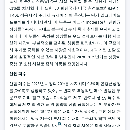
도시 하수처리장(WWTP)은 시설 유형별 최종 사용자 시장의
62%를 차지합니다. 또한 EU 회원국과 미국 환경보호청(EPA)의
TMDL 적용 대상 주에서 규제에 의해 추진되는 단기 업그레이드
프로젝트가 이어지면서, 이 부문은 비교적 moderate한 연평균
성장률(CAGR) 6.1%에도 불구하고 투자 확대 추세를 유지하고 있
습니다. 이 부문의 측정된 성장률은 수요 정체보다는 대형 시설
설치 시장이 부분적으로 포화된 상황을 반영합니다. 이 규모에
서 추가로 공략할 수 있는 시장은 제한적이며, 성과 기반 조달 모
델이 실질적인 자본 장벽을 낮추면서 2028–2035년에는 성장이
중형 및 소형 시설로 점차 이동할 전망입니다.
산업 폐수
산업 폐수는 2025년 시장의 20%를 차지하며 9.3%의 연평균성장
률(CAGR)로 성장하고 있어, 두 번째로 역동적인 폐수 발생원 부
문으로 자리 잡고 있습니다. 식음료 제조, 반도체 생산, 특수 화
학제품 제조 및 발효 등 인 집약적 산업 공정에서는 인 부하가 변
동적이지만 높은 경우가 많은 처리수가 발생하며, 주요 여러 관
할권에서는 방류 기준이 도시 폐수 처리 수준의 엄격한 규제 요
[8]
건으로 수렴하고 있습니다.
산업 처리 시설은 최종 사용자 매