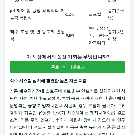
은 자본 지출
이하)
pH 제어 및 공정 최적화의 기
중기(2~4
-1.2%
글로벌
술적 복잡성
년)
북미, 중남
폐수 조성 및 인 농도의 변동
장기(4년
-0.9%
미, 중동·
성
이상)
아프리카
이 시장에서의 성장 기회는 무엇입니까?
무료 PDF 다운로드
회수 시스템 설치에 필요한 높은 자본 지출
기존 폐수처리장에 스트루바이트 회수 인프라를 설치하려면 상
당한 자본 투자가 필요하며, 특히 공공 재원이 제한된 환경에서
운영되는 중형 지방자치단체 시설의 경우 부담이 큽니다. 주요
결정화 기술인 유동층 반응기 시스템에는 엔지니어링급 원료
조정, 약품 주입 인프라, 후처리 과립화 장비가 필요하며, 인구
당량 10만 명 규모 시설의 설치 비용은 측류 유량과 제품 품질 사
양에 따라 일반적으로 250만~600만 미국 달러에 이릅니다.