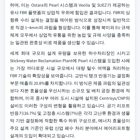
하며, 이는 Ostara의 Pearl 시스템과 Veolia 및 SUEZ가 제공하는
유사 FBR 플랫폼의 상업적 우위에 힘입은 결과입니다. FBR의 상
향류 수리 설계는 결정을 제어된 방식으로 성장시켜 일반적으
로 직경 1~4mm의 과립을 형성합니다. 이를 통해 북미와 EU 규제
체계 모두에서 상업적 유통을 위한 농업 및 규제 사양을 충족하
는 일관된 완효성 비료 제품을 생산할 수 있습니다.
세계 최대 규모의 설계 유량을 보유한 하수처리장인 시카고
Stickney Water Reclamation Plant에 Pearl 시스템을 도입한 사례
는 가장 까다로운 시설 규모에서 대량 탈수 여액을 처리하는
FBR 기술의 확장성을 보여줍니다. 교반식 탱크 반응기는 결정화
부문 매출의 20.8%를 차지합니다. 이 방식은 제품 과립의 일관성
보다 자본 효율성을 우선시하는 소규모 및 배치 공정 환경에 적
합하며, 미국 중서부 여러 도시 시설에 설치된 Centrisys/CNP의
설비도 이러한 구성의 변형을 활용하고 있습니다. 공기 리프트
반응기(16.7%) 및 고정층 시스템(7%)은 각각 고난류 환경과 생물
막 기반 결정화에 적합한 특수 하위 구성으로, 에너지 효율성이
주요 설계 기준인 유럽 산업 폐수 처리 분야에서 에어리프트형
설계의 도입이 확대되고 있습니다.