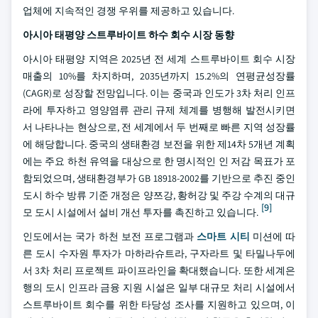
업체에 지속적인 경쟁 우위를 제공하고 있습니다.
아시아 태평양 스트루바이트 하수 회수 시장 동향
아시아 태평양 지역은 2025년 전 세계 스트루바이트 회수 시장
매출의 10%를 차지하며, 2035년까지 15.2%의 연평균성장률
(CAGR)로 성장할 전망입니다. 이는 중국과 인도가 3차 처리 인프
라에 투자하고 영양염류 관리 규제 체계를 병행해 발전시키면
서 나타나는 현상으로, 전 세계에서 두 번째로 빠른 지역 성장률
에 해당합니다. 중국의 생태환경 보전을 위한 제14차 5개년 계획
에는 주요 하천 유역을 대상으로 한 명시적인 인 저감 목표가 포
함되었으며, 생태환경부가 GB 18918-2002를 기반으로 추진 중인
도시 하수 방류 기준 개정은 양쯔강, 황허강 및 주강 수계의 대규
[9]
모 도시 시설에서 설비 개선 투자를 촉진하고 있습니다.
인도에서는 국가 하천 보전 프로그램과
스마트 시티
미션에 따
른 도시 수자원 투자가 마하라슈트라, 구자라트 및 타밀나두에
서 3차 처리 프로젝트 파이프라인을 확대했습니다. 또한 세계은
행의 도시 인프라 금융 지원 시설은 일부 대규모 처리 시설에서
스트루바이트 회수를 위한 타당성 조사를 지원하고 있으며, 이