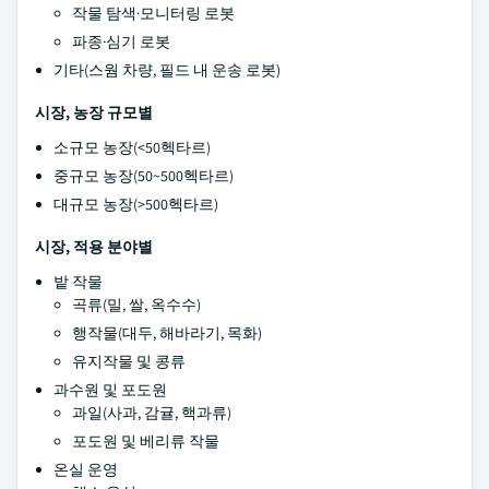
작물 탐색·모니터링 로봇
파종·심기 로봇
기타(스웜 차량, 필드 내 운송 로봇)
시장, 농장 규모별
소규모 농장(<50헥타르)
중규모 농장(50~500헥타르)
대규모 농장(>500헥타르)
시장, 적용 분야별
밭 작물
곡류(밀, 쌀, 옥수수)
행작물(대두, 해바라기, 목화)
유지작물 및 콩류
과수원 및 포도원
과일(사과, 감귤, 핵과류)
포도원 및 베리류 작물
온실 운영