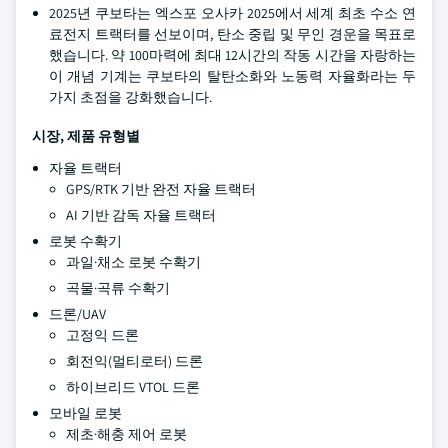
2025년 쿠보타는 엑스포 오사카 2025에서 세계 최초 수소 연
료전지 트랙터를 선보이며, 탄소 중립 및 무인 경운을 목표로
했습니다. 약 100마력에 최대 12시간의 작동 시간을 자랑하는
이 개념 기계는 쿠보타의 탈탄소화와 노동력 자율화라는 두
가지 초점을 강화했습니다.
시장, 제품 유형별
자율 트랙터
GPS/RTK 기반 완전 자율 트랙터
AI 기반 감독 자율 트랙터
로봇 수확기
과일·채소 로봇 수확기
곡물·곡류 수확기
드론/UAV
고정익 드론
회전익(멀티로터) 드론
하이브리드 VTOL 드론
모바일 로봇
제초·해충 제어 로봇