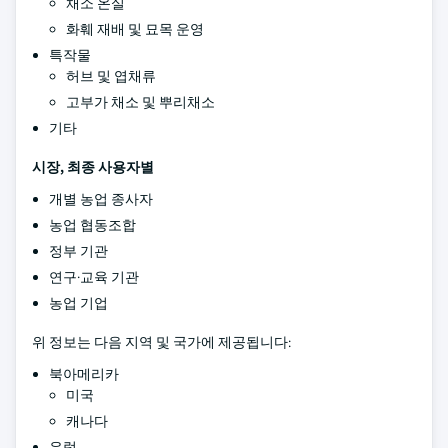
채소 온실
화훼 재배 및 묘목 운영
특작물
허브 및 엽채류
고부가 채소 및 뿌리채소
기타
시장, 최종 사용자별
개별 농업 종사자
농업 협동조합
정부 기관
연구·교육 기관
농업 기업
위 정보는 다음 지역 및 국가에 제공됩니다:
북아메리카
미국
캐나다
유럽