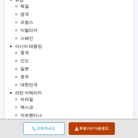
독일
영국
프랑스
이탈리아
스페인
아시아 태평양
중국
인도
일본
호주
대한민국
라틴 아메리카
브라질
멕시코
아르헨티나
중동 및 아프리카
전화하세요
무료 PDF 다운로드
남아프리카 공화국
사우디아라비아