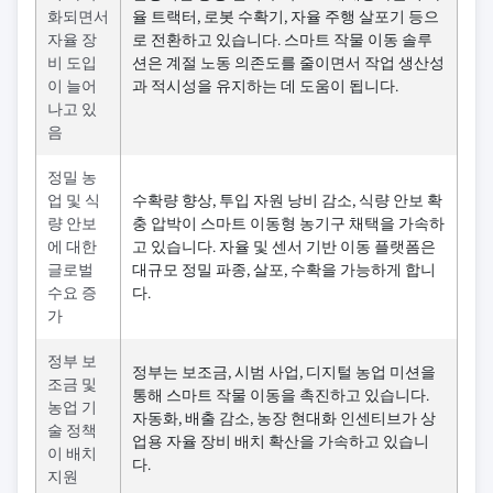
화되면서
율 트랙터, 로봇 수확기, 자율 주행 살포기 등으
자율 장
로 전환하고 있습니다. 스마트 작물 이동 솔루
비 도입
션은 계절 노동 의존도를 줄이면서 작업 생산성
이 늘어
과 적시성을 유지하는 데 도움이 됩니다.
나고 있
음
정밀 농
업 및 식
수확량 향상, 투입 자원 낭비 감소, 식량 안보 확
량 안보
충 압박이 스마트 이동형 농기구 채택을 가속하
에 대한
고 있습니다. 자율 및 센서 기반 이동 플랫폼은
글로벌
대규모 정밀 파종, 살포, 수확을 가능하게 합니
수요 증
다.
가
정부 보
정부는 보조금, 시범 사업, 디지털 농업 미션을
조금 및
통해 스마트 작물 이동을 촉진하고 있습니다.
농업 기
자동화, 배출 감소, 농장 현대화 인센티브가 상
술 정책
업용 자율 장비 배치 확산을 가속하고 있습니
이 배치
다.
지원