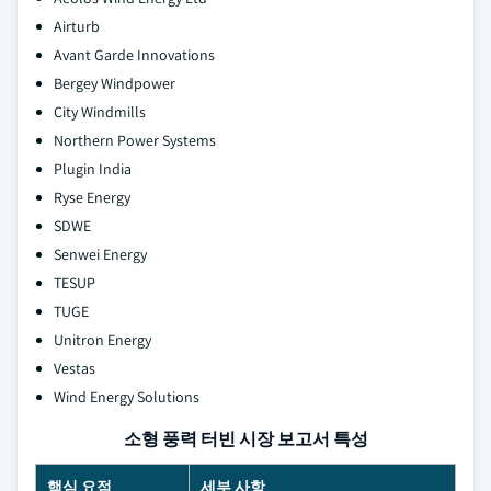
Airturb
Avant Garde Innovations
Bergey Windpower
City Windmills
Northern Power Systems
Plugin India
Ryse Energy
SDWE
Senwei Energy
TESUP
TUGE
Unitron Energy
Vestas
Wind Energy Solutions
소형 풍력 터빈 시장 보고서 특성
핵심 요점
세부 사항