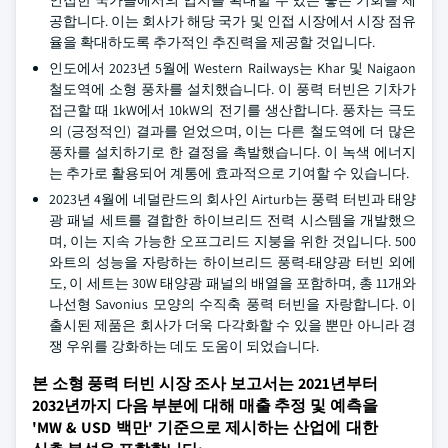
인접한 국가들에서의 입지를 확대할 수 있는 좋은 기회를 제
공합니다. 이는 회사가 해당 국가 및 인접 시장에서 시장 점유
율을 확대하도록 추가적인 추진력을 제공할 것입니다.
인도에서 2023년 5월에 Western Railways는 Khar 및 Naigaon
철도역에 소형 풍차를 설치했습니다. 이 풍력 터빈은 기차가
접근할 때 1kW에서 10kW의 전기를 생산합니다. 풍차는 극도
의 (긍정적인) 결과를 얻었으며, 이는 다른 철도역에 더 많은
풍차를 설치하기로 한 결정을 촉발했습니다. 이 녹색 에너지
는 추가로 활용되어 계통에 효과적으로 기여할 수 있습니다.
2023년 4월에 네덜란드의 회사인 Airturb는 풍력 터빈과 태양
광 패널 세트를 결합한 하이브리드 전력 시스템을 개발했으
며, 이는 지속 가능한 오프그리드 지붕을 위한 것입니다. 500
와트의 성능을 자랑하는 하이브리드 풍력-태양광 터빈 외에
도, 이 세트는 30W 태양광 패널의 배열을 포함하며, 총 11개와
나선형 Savonius 모양의 수직축 풍력 터빈을 자랑합니다. 이
출시된 제품은 회사가 더욱 다각화할 수 있을 뿐만 아니라 경
쟁 우위를 강화하는 데도 도움이 되었습니다.
본 소형 풍력 터빈 시장 조사 보고서는 2021년부터
2032년까지 다음 부분에 대해 매출 추정 및 예측을
'MW & USD 백만' 기준으로 제시하는 산업에 대한