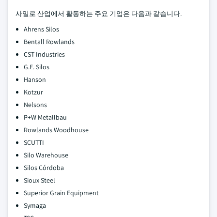
사일로 산업에서 활동하는 주요 기업은 다음과 같습니다.
Ahrens Silos
Bentall Rowlands
CST Industries
G.E. Silos
Hanson
Kotzur
Nelsons
P+W Metallbau
Rowlands Woodhouse
SCUTTI
Silo Warehouse
Silos Córdoba
Sioux Steel
Superior Grain Equipment
Symaga