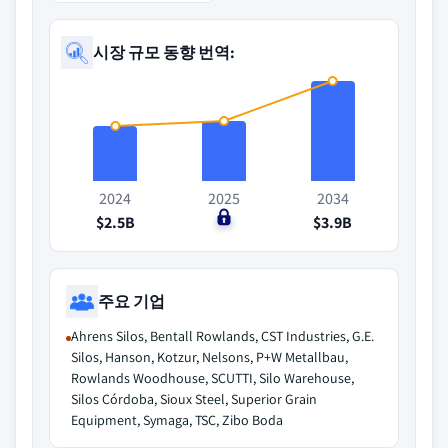
시장 규모 동향 번역:
2024
2025
2034
$2.5B
$0
$3.9B
주요 기업
Ahrens Silos, Bentall Rowlands, CST Industries, G.E.
Silos, Hanson, Kotzur, Nelsons, P+W Metallbau,
Rowlands Woodhouse, SCUTTI, Silo Warehouse,
Silos Córdoba, Sioux Steel, Superior Grain
Equipment, Symaga, TSC, Zibo Boda