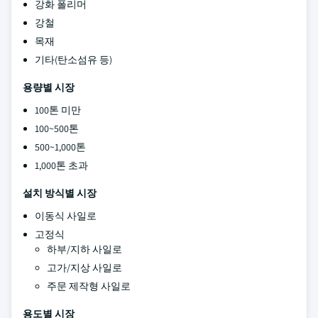
강화 폴리머
강철
목재
기타(탄소섬유 등)
용량별 시장
100톤 미만
100~500톤
500~1,000톤
1,000톤 초과
설치 방식별 시장
이동식 사일로
고정식
하부/지하 사일로
고가/지상 사일로
주문 제작형 사일로
용도별 시장