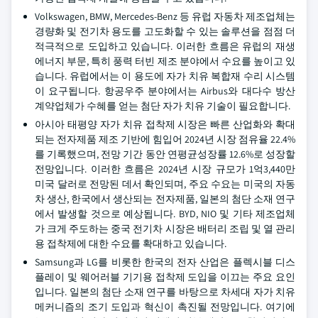
Volkswagen, BMW, Mercedes-Benz 등 유럽 자동차 제조업체는
경량화 및 전기차 용도를 고도화할 수 있는 솔루션을 점점 더
적극적으로 도입하고 있습니다. 이러한 흐름은 유럽의 재생
에너지 부문, 특히 풍력 터빈 제조 분야에서 수요를 높이고 있
습니다. 유럽에서는 이 용도에 자가 치유 복합재 수리 시스템
이 요구됩니다. 항공우주 분야에서는 Airbus와 대다수 방산
계약업체가 수혜를 얻는 첨단 자가 치유 기술이 필요합니다.
아시아 태평양 자가 치유 접착제 시장은 빠른 산업화와 확대
되는 전자제품 제조 기반에 힘입어 2024년 시장 점유율 22.4%
를 기록했으며, 전망 기간 동안 연평균성장률 12.6%로 성장할
전망입니다. 이러한 흐름은 2024년 시장 규모가 1억3,440만
미국 달러로 전망된 데서 확인되며, 주요 수요는 미국의 자동
차 생산, 한국에서 생산되는 전자제품, 일본의 첨단 소재 연구
에서 발생할 것으로 예상됩니다. BYD, NIO 및 기타 제조업체
가 크게 주도하는 중국 전기차 시장은 배터리 조립 및 열 관리
용 접착제에 대한 수요를 확대하고 있습니다.
Samsung과 LG를 비롯한 한국의 전자 산업은 플렉시블 디스
플레이 및 웨어러블 기기용 접착제 도입을 이끄는 주요 요인
입니다. 일본의 첨단 소재 연구를 바탕으로 차세대 자가 치유
메커니즘의 조기 도입과 혁신이 촉진될 전망입니다. 여기에