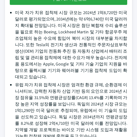
미국 자가 치유 접착제 시장 규모는 2024년 1억8,720만 미국
달러로 평가되었으며, 2034년에는 약 6억6,740만 미국 달러까
지 확대될 전망입니다. 미국 시장은 첨단 복합재 수리 솔루션
을 필요로 하는 Boeing, Lockheed Martin 및 기타 항공우주 제
조업체의 높은 수요에 힘입어 북미 시장의 대부분을 차지합
니다. 또한 Tesla의 전기차 생산과 전통적인 주문자상표부착
생산(OEM) 기업의 전동화 추진 등 자동차 산업에서 배터리 조
립 및 열 관리용 접착제에 대한 수요가 매우 높습니다. 전자제
품 용도에서는 Apple, Google 및 기타 기술 기업의 지원을 바
탕으로 플렉시블 기기와 웨어러블 기기용 접착제 도입이 확
대되고 있습니다.
유럽 자가 치유 접착제 시장은 엄격한 환경 규제, 순환경제 이
니셔티브, 강력한 자동차 산업 기반 등의 요인으로 2024년 시
장 점유율 31.5%와 연평균성장률(CAGR) 13.4%를 기록하며 가
장 높은 지역 성장률을 보입니다. 독일의 2024년 시장 규모는
1억1,290만 미국 달러로 추정되며, 유럽에서 이 기술의 도입
을 선도하고 있습니다. 독일 시장은 2034년까지 연평균성장
률 8.2%로 성장해 2억4,710만 미국 달러에 이를 전망입니다.
지역별 개발 프로젝트는 바이오 기반 시스템 도입과 재활용
가능한 접착제 개발에 중점을 두고 있습니다.