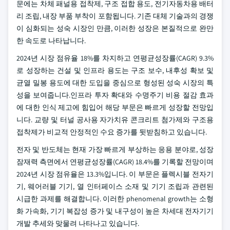
문에는 차체 패널용 접착제, 구조 접합 용도, 전기자동차용 배터
리 조립, 내장 부품 부착이 포함됩니다. 기존 대체 기술과의 경쟁
이 심화되는 성숙 시장인 만큼, 이러한 성장은 본질적으로 완만
한 속도로 나타납니다.
2024년 시장 점유율 18%를 차지하고 연평균성장률(CAGR) 9.3%
로 성장하는 건설 및 인프라 용도는 구조 보수, 내후성 확보 및
균열 밀봉 용도에 대한 도입을 중심으로 형성된 성숙 시장의 특
성을 보여줍니다.인프라 투자 확대와 수명주기 비용 절감 효과
에 대한 인식 제고에 힘입어 해당 부문은 빠르게 성장할 전망입
니다. 교량 및 터널 공사용 자가치유 콘크리트 첨가제와 구조용
접착제가 비교적 안정적인 수요 증가를 뒷받침하고 있습니다.
전자 및 반도체는 현재 가장 빠르게 부상하는 응용 분야로, 성장
잠재력 측면에서 연평균성장률(CAGR) 18.4%를 기록할 전망이며
2024년 시장 점유율은 13.3%입니다. 이 부문은 플렉시블 전자기
기, 웨어러블 기기, 열 인터페이스 소재 및 기기 조립과 관련된
시급한 과제를 해결합니다. 이러한 phenomenal growth는 소형
화 가속화, 기기 복잡성 증가 및 내구성이 높은 차세대 전자기기
개발 추세와 맞물려 나타나고 있습니다.