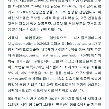
시 기반 시스템은 2024년 32.8%의 압도적인 시장 점유율로 선두
를 차지했으며, 2024년 시장 규모는 1억9,680만 미국 달러로 평
가되고 12.8%의 연평균성장률(CAGR)로 성장할 전망입니다. 이
러한 시스템은 우수한 기계적 특성, 내화학성 및 고온 안정성을
갖추는 경향이 있어 항공우주, 자동차 및 건설 부문의 구조용 응
용 분야에서 선호되는 선택지입니다.
에폭시 배합물에는 일반적으로 디시클로펜타디엔
(dicyclopentadiene, DCPD)과 그럽스 촉매(Grubbs' catalyst)가 포
함된 마이크로캡슐형 치유제가 사용되며, 이를 통해 개환 복분
해 중합(ring-opening metathesis polymerization, ROMP) 방식의
치유 메커니즘이 구현됩니다. 또한 여러 고급 배합물은 이중 마
이크로캡슐 에폭시/아민 시스템에서 최대 91%의 치유 효율을
보이며, 마이크로캡슐 크기는 응용 분야의 요구사항에 따라
50~460 μm로 크게 달라집니다. 기술의 성숙도와 입증된 성능에
힘입어 해당 기업은 대체 화학 조성으로부터 경쟁이 심화되는
상황에서도 업계 선도적 위치를 유지하고 있습니다.
폴리우레탄 기반 시스템은 2024년 자가치유 접착제 시장에서
21.7%의 시장 점유율과 11.6%의 연평균성장률(CAGR)을 기록했