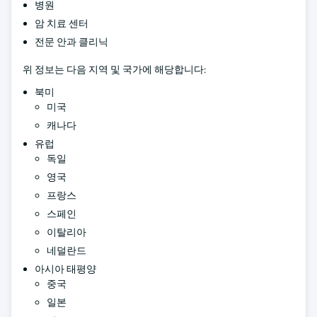
병원
암 치료 센터
전문 안과 클리닉
위 정보는 다음 지역 및 국가에 해당합니다:
북미
미국
캐나다
유럽
독일
영국
프랑스
스페인
이탈리아
네덜란드
아시아 태평양
중국
일본