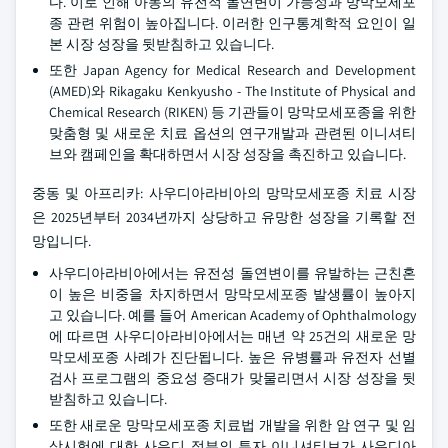
다. 이로 인해 아동의 유전적 돌연변이 가능성과 망막모세포
종 관련 위험이 높아집니다. 이러한 인구통계학적 요인이 일
본 시장 성장을 뒷받침하고 있습니다.
또한 Japan Agency for Medical Research and Development
(AMED)와 Rikagaku Kenkyusho - The Institute of Physical and
Chemical Research (RIKEN) 등 기관들이 망막모세포종을 위한
맞춤형 및 새로운 치료 옵션의 연구개발과 관련된 이니셔티
브와 캠페인을 확대하면서 시장 성장을 촉진하고 있습니다.
중동 및 아프리카: 사우디아라비아의 망막모세포종 치료 시장
은 2025년부터 2034년까지 상당하고 유망한 성장을 기록할 전
망입니다.
사우디아라비아에서는 유전성 돌연변이를 유발하는 근친혼
이 높은 비중을 차지하면서 망막모세포종 발생률이 높아지
고 있습니다. 예를 들어 American Academy of Ophthalmology
에 따르면 사우디아라비아에서는 매년 약 25건의 새로운 망
막모세포종 사례가 진단됩니다. 높은 유병률과 유전자 선별
검사 프로그램의 중요성 증대가 맞물리면서 시장 성장을 뒷
받침하고 있습니다.
또한 새로운 망막모세포종 치료법 개발을 위한 암 연구 및 임
상시험에 대한 사우디 정부의 투자 이니셔티브가 사우디아