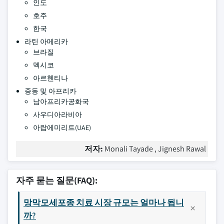
인도
호주
한국
라틴 아메리카
브라질
멕시코
아르헨티나
중동 및 아프리카
남아프리카공화국
사우디아라비아
아랍에미리트(UAE)
저자:
Monali Tayade , Jignesh Rawal
자주 묻는 질문(FAQ):
망막모세포종 치료 시장 규모는 얼마나 됩니
까?