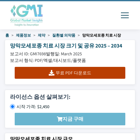
홈
제품정보
제약
질환별 의약품
망막모세포종 치료 시장
망막모세포종 치료 시장 크기 및 공유 2025 – 2034
보고서 ID: GMI7698
발행일: March 2025
보고서 형식: PDF/엑셀/대시보드/플랫폼
무료 PDF 다운로드
라이선스 옵션 살펴보기:
시작 가격: $2,450
지금 구매
망막모세포종 치료 시장 규모