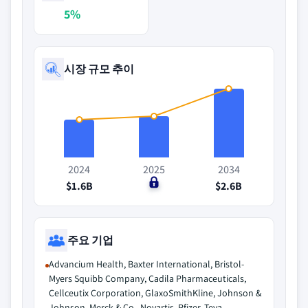
5%
시장 규모 추이
2024
2025
2034
$1.6B
$0
$2.6B
주요 기업
Advancium Health, Baxter International, Bristol-
Myers Squibb Company, Cadila Pharmaceuticals,
Cellceutix Corporation, GlaxoSmithKline, Johnson &
Johnson, Merck & Co., Novartis, Pfizer, Teva