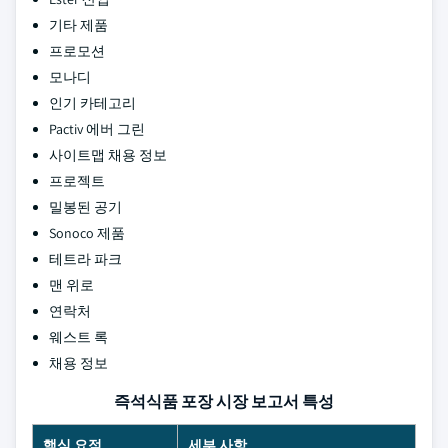
기타 제품
프로모션
모나디
인기 카테고리
Pactiv 에버 그린
사이트맵 채용 정보
프로젝트
밀봉된 공기
Sonoco 제품
테트라 파크
맨 위로
연락처
웨스트 록
채용 정보
즉석식품 포장 시장 보고서 특성
핵심 요점
세부 사항