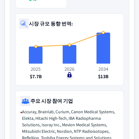
시장 규모 동향 번역:
2025
2026
2034
$7.7B
$0
$13B
주요 시장 참여 기업
Accuray, Brainlab, Curium, Canon Medical Systems,
Elekta, Hitachi High-Tech, IBA Radiopharma
Solutions, Isoray Inc., Mevion Medical Systems,
Mitsubishi Electric, Nordion, NTP Radioisotopes,
RefleXion, Toshiba Energy Systems and Solutions,