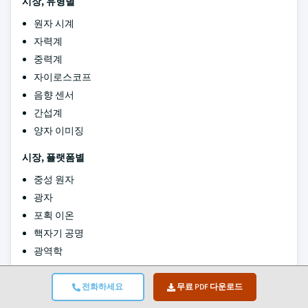
시장, 유형별
원자 시계
자력계
중력계
자이로스코프
음향 센서
간섭계
양자 이미징
시장, 플랫폼별
중성 원자
광자
포획 이온
핵자기 공명
광역학
시장, 최종 사용별
전화하세요
무료 PDF 다운로드
항공 우주 및 방위