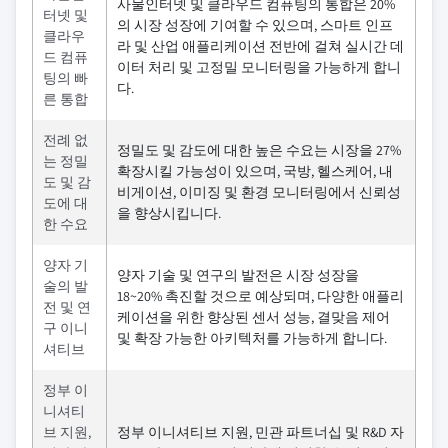
사물인터넷 및 클라우드 컴퓨팅의 통합은 20%
터넷 및
의 시장 성장에 기여할 수 있으며, 스마트 인프
클라우
라 및 산업 애플리케이션 전반에 걸쳐 실시간 데
드 컴퓨
이터 처리 및 고정밀 모니터링을 가능하게 합니
팅의 빠
다.
른 통합
전례 없
정밀도 및 감도에 대한 높은 수요는 시장을 27%
는 정밀
확장시킬 가능성이 있으며, 국방, 헬스케어, 내
도 및 감
비게이션, 이미징 및 환경 모니터링에서 신뢰성
도에 대
을 향상시킵니다.
한 수요
양자 기
양자 기술 및 연구의 발전은 시장 성장을
술의 발
18~20% 촉진할 것으로 예상되며, 다양한 애플리
전 및 연
케이션을 위한 향상된 센서 성능, 결맞음 제어
구 이니
및 확장 가능한 아키텍처를 가능하게 합니다.
셔티브
정부 이
니셔티
브 지원,
정부 이니셔티브 지원, 민관 파트너십 및 R&D 자