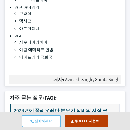
라틴 아메리카
브라질
멕시코
아르헨티나
MEA
사우디아라비아
아랍 에미리트 연방
남아프리카 공화국
저자:
Avinash Singh , Sunita Singh
자주 묻는 질문(FAQ):
2024년에 폴리우레탄 분무기 장비의 시장 크
기는 무엇입니까?
전화하세요
무료 PDF 다운로드