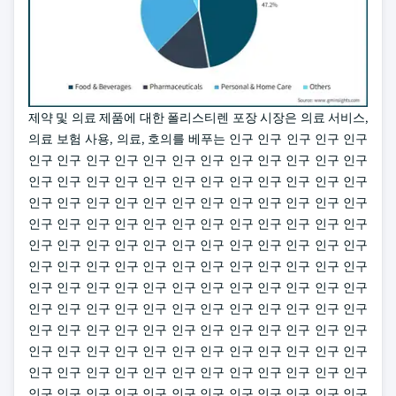
제약 및 의료 제품에 대한 폴리스티렌 포장 시장은 의료 서비스,
의료 보험 사용, 의료, 호의를 베푸는 인구 인구 인구 인구 인구
인구 인구 인구 인구 인구 인구 인구 인구 인구 인구 인구 인구
인구 인구 인구 인구 인구 인구 인구 인구 인구 인구 인구 인구
인구 인구 인구 인구 인구 인구 인구 인구 인구 인구 인구 인구
인구 인구 인구 인구 인구 인구 인구 인구 인구 인구 인구 인구
인구 인구 인구 인구 인구 인구 인구 인구 인구 인구 인구 인구
인구 인구 인구 인구 인구 인구 인구 인구 인구 인구 인구 인구
인구 인구 인구 인구 인구 인구 인구 인구 인구 인구 인구 인구
인구 인구 인구 인구 인구 인구 인구 인구 인구 인구 인구 인구
인구 인구 인구 인구 인구 인구 인구 인구 인구 인구 인구 인구
인구 인구 인구 인구 인구 인구 인구 인구 인구 인구 인구 인구
인구 인구 인구 인구 인구 인구 인구 인구 인구 인구 인구 인구
인구 인구 인구 인구 인구 인구 인구 인구 인구 인구 인구 인구