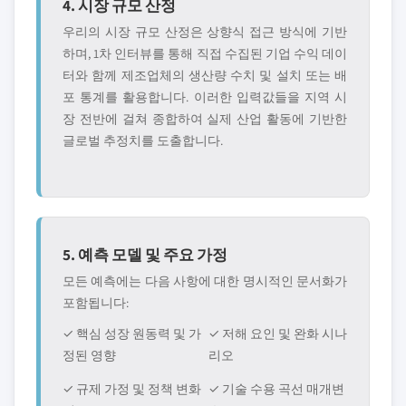
4. 시장 규모 산정
우리의 시장 규모 산정은 상향식 접근 방식에 기반
하며, 1차 인터뷰를 통해 직접 수집된 기업 수익 데이
터와 함께 제조업체의 생산량 수치 및 설치 또는 배
포 통계를 활용합니다. 이러한 입력값들을 지역 시
장 전반에 걸쳐 종합하여 실제 산업 활동에 기반한
글로벌 추정치를 도출합니다.
5. 예측 모델 및 주요 가정
모든 예측에는 다음 사항에 대한 명시적인 문서화가
포함됩니다:
✓ 핵심 성장 원동력 및 가
✓ 저해 요인 및 완화 시나
정된 영향
리오
✓ 규제 가정 및 정책 변화
✓ 기술 수용 곡선 매개변