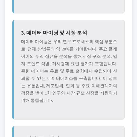
3. 데이터 마이닝 및 시장 분석
데이터 마이닝은 우리 연구 프로세스의 핵심 부분으
로, 전체 방법론의 약 20%를 기여합니다. 주요 플레
이어의 수익 점유율 분석을 통해 시장 구조 분석, 업
계 트렌드 식별, 거시경제 요인 평가가 포함됩니다.
관련 데이터는 유료 및 무료 출처에서 수집되어 신
뢰할 수 있는 데이터베이스를 구축합니다. 이 정보
는 유통업체, 제조업체, 협회 등 주요 이해관계자의
검증을 받아 1차 연구와 시장 규모 산정을 지원하기
위해 통합됩니다.