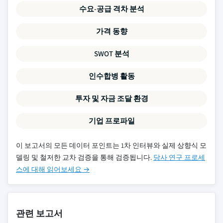
수요-공급 격차 분석
가격 동향
SWOT 분석
인수합병 활동
투자 및 자금 조달 환경
기업 프로파일
이 보고서의 모든 데이터 포인트는 1차 인터뷰와 실제 상향식 모
델링 및 철저한 교차 검증을 통해 검증됩니다.
당사 연구 프로세
스에 대해 읽어보세요 →
관련 보고서