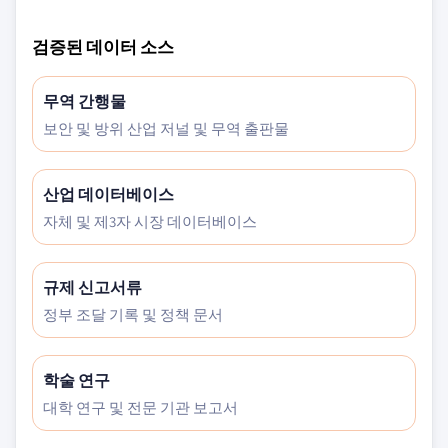
검증된 데이터 소스
무역 간행물
보안 및 방위 산업 저널 및 무역 출판물
산업 데이터베이스
자체 및 제3자 시장 데이터베이스
규제 신고서류
정부 조달 기록 및 정책 문서
학술 연구
대학 연구 및 전문 기관 보고서