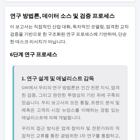
연구 방법론, 데이터 소스 및 검증 프로세스
이 보고서는 직접적인 산업 대화, 독자적인 모델링, 엄격한 교차
검증을 기반으로 한 구조화된 연구 프로세스에 기반하며, 단순
한 데스크 리서치가 아닙니다.
6단계 연구 프로세스
1. 연구 설계 및 애널리스트 감독
GMI에서 우리의 연구 방법론은 인간 전문 지식, 엄격
한 검증, 그리고 완전한 투명성의 기반 위에 구축되
었습니다. 우리 보고서의 모든 통찰, 트렌드 분석 및
예측은 고객의 시장 뉴앙스를 이해하는 경험 있는
애널리스트에 의해 개발됩니다.
우리의 접근 방식은 업계 참여자 및 전문가와의 직
접적인 교류를 통한 광범위한 1차 연구를 통합하고,