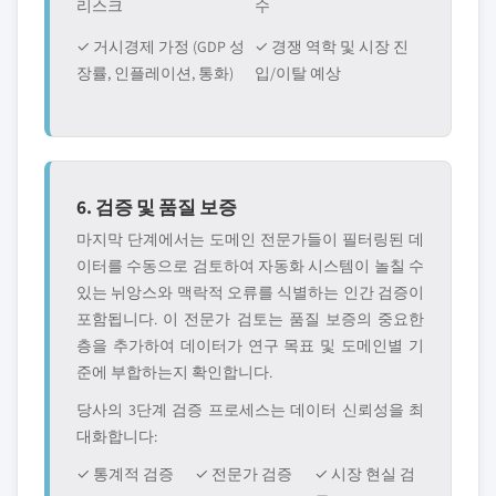
리스크
수
✓ 거시경제 가정 (GDP 성
✓ 경쟁 역학 및 시장 진
장률, 인플레이션, 통화)
입/이탈 예상
6. 검증 및 품질 보증
마지막 단계에서는 도메인 전문가들이 필터링된 데
이터를 수동으로 검토하여 자동화 시스템이 놀칠 수
있는 뉘앙스와 맥락적 오류를 식별하는 인간 검증이
포함됩니다. 이 전문가 검토는 품질 보증의 중요한
층을 추가하여 데이터가 연구 목표 및 도메인별 기
준에 부합하는지 확인합니다.
당사의 3단계 검증 프로세스는 데이터 신뢰성을 최
대화합니다:
✓ 통계적 검증
✓ 전문가 검증
✓ 시장 현실 검