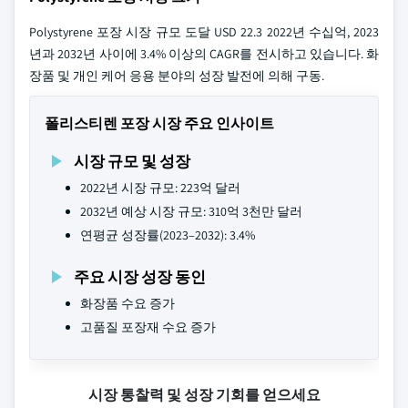
Polystyrene 포장 시장 규모 도달 USD 22.3
2022년 수십억, 2023
년과 2032년 사이에 3.4% 이상의 CAGR를 전시하고 있습니다. 화
장품 및 개인 케어 응용 분야의 성장 발전에 의해 구동.
폴리스티렌 포장 시장 주요 인사이트
시장 규모 및 성장
2022년 시장 규모: 223억 달러
2032년 예상 시장 규모: 310억 3천만 달러
연평균 성장률(2023–2032): 3.4%
주요 시장 성장 동인
화장품 수요 증가
고품질 포장재 수요 증가
시장 통찰력 및 성장 기회를 얻으세요