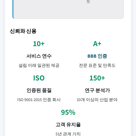
토
신뢰와 신용
10+
A+
서비스 연수
BBB 인증
설립 이래 일관된 제공
전문 표준 및 만족도
ISO
150+
인증된 품질
연구 분석가
ISO 9001-2015 인증 회사
10개 이상의 산업 분야
95%
고객 유지율
5년 관계 가치