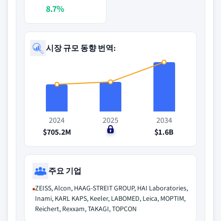
8.7%
시장 규모 동향 번역:
2024
2025
2034
$705.2M
$0
$1.6B
주요 기업
ZEISS, Alcon, HAAG-STREIT GROUP, HAI Laboratories,
Inami, KARL KAPS, Keeler, LABOMED, Leica, MOPTIM,
Reichert, Rexxam, TAKAGI, TOPCON