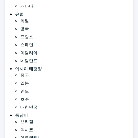
캐나다
유럽
독일
영국
프랑스
스페인
이탈리아
네덜란드
아시아 태평양
중국
일본
인도
호주
대한민국
중남미
브라질
멕시코
아르헨티나