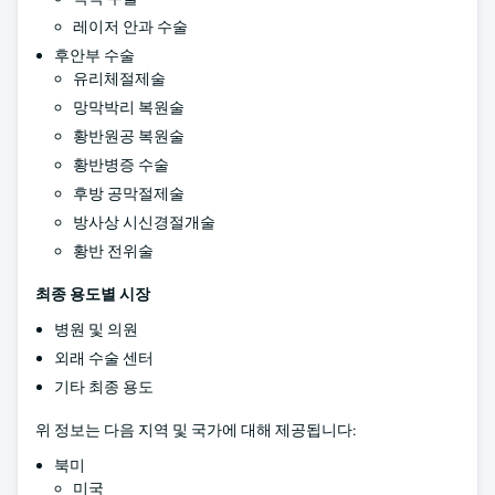
레이저 안과 수술
후안부 수술
유리체절제술
망막박리 복원술
황반원공 복원술
황반병증 수술
후방 공막절제술
방사상 시신경절개술
황반 전위술
최종 용도별 시장
병원 및 의원
외래 수술 센터
기타 최종 용도
위 정보는 다음 지역 및 국가에 대해 제공됩니다:
북미
미국