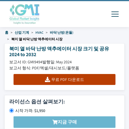
홈
산업 기계
HVAC
바닥 난방(온돌)
북미 열 바닥 난방 액추에이터 시장
북미 열 바닥 난방 액추에이터 시장 크기 및 공유
2024 to 2032
보고서 ID: GMI9494
발행일: May 2024
보고서 형식: PDF/엑셀/대시보드/플랫폼
무료 PDF 다운로드
라이선스 옵션 살펴보기:
시작 가격: $1,950
지금 구매