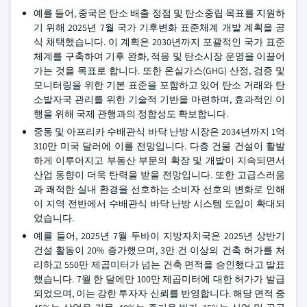
예를 들어, 중국은 탄소 배출 정점 및 탄소중립 목표를 지원하
기 위해 2025년 7월 국가 기후변화 표준체계 개발 계획을 공
식 채택했습니다. 이 계획은 2030년까지 포괄적인 국가 표준
체계를 구축하여 기후 완화, 적응 및 탄소시장 운영을 이끌어
가는 것을 목표로 합니다. 또한 온실가스(GHG) 산정, 검증 및
모니터링을 위한 기본 표준을 포함하고 있어 탄소 거래와 탄
소발자국 관리를 위한 기술적 기반을 마련하며, 효과적인 이
행을 위해 국제 관행과의 정합성도 확보합니다.
중동 및 아프리카 수배관식 바닥 난방 시장은 2034년까지 1억
310만 미국 달러에 이를 전망입니다. 다층 건물 건설이 활발
하게 이루어지고 부동산 부문의 확장 및 개발이 지속되면서
산업 동향이 더욱 탄력을 받을 전망입니다. 또한 고급스러움
과 쾌적한 실내 환경을 선호하는 소비자 선호의 변화로 인해
이 지역 전반에서 수배관식 바닥 난방 시스템 도입이 확대되
었습니다.
예를 들어, 2025년 7월 두바이 지방자치국은 2025년 상반기
건설 활동이 20% 증가했으며, 3만 건 이상의 건축 허가를 처
리하고 550만 제곱미터가 넘는 건축 면적을 승인했다고 발표
했습니다. 7월 한 달에만 100만 제곱미터에 대한 허가가 발급
되었으며, 이는 강한 투자자 신뢰를 반영합니다. 해당 면적 중