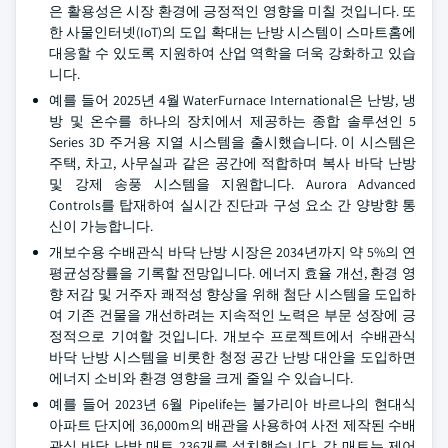
은 활용성은 시장 환경에 긍정적인 영향을 미칠 것입니다. 또
한 사물인터넷(IoT)의 도입 확대는 난방 시스템이 스마트홈에
대응할 수 있도록 지원하여 산업 역학을 더욱 강화하고 있습
니다.
예를 들어 2025년 4월 WaterFurnace International은 난방, 냉
방 및 온수를 하나의 장치에서 제공하는 종합 솔루션인 5
Series 3D 주거용 지열 시스템을 출시했습니다. 이 시스템은
주택, 차고, 사무실과 같은 공간에 적합하며 복사 바닥 난방
및 강제 송풍 시스템을 지원합니다. Aurora Advanced
Controls를 탑재하여 실시간 진단과 구성 요소 간 양방향 통
신이 가능합니다.
개보수용 수배관식 바닥 난방 시장은 2034년까지 약 5%의 연
평균성장률을 기록할 전망입니다. 에너지 효율 개선, 환경 영
향 저감 및 거주자 쾌적성 향상을 위해 첨단 시스템을 도입하
여 기존 건물을 개선하려는 지속적인 노력은 부문 성장에 긍
정적으로 기여할 것입니다. 개보수 프로젝트에서 수배관식
바닥 난방 시스템을 비롯한 청정 공간 난방 대안을 도입하면
에너지 소비와 환경 영향을 크게 줄일 수 있습니다.
예를 들어 2023년 6월 Pipelife는 불가리아 바르나의 현대식
아파트 단지에 36,000m의 배관을 사용하여 사전 제작된 수배
관식 바닥 난방 매트 236개를 설치했습니다. 각 매트는 제어