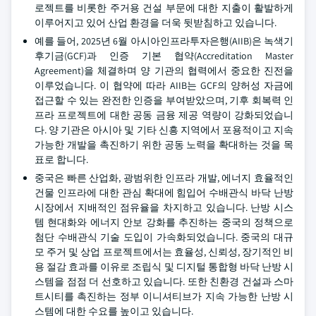
로젝트를 비롯한 주거용 건설 부문에 대한 지출이 활발하게
이루어지고 있어 산업 환경을 더욱 뒷받침하고 있습니다.
예를 들어, 2025년 6월 아시아인프라투자은행(AIIB)은 녹색기
후기금(GCF)과 인증 기본 협약(Accreditation Master
Agreement)을 체결하며 양 기관의 협력에서 중요한 진전을
이루었습니다. 이 협약에 따라 AIIB는 GCF의 양허성 자금에
접근할 수 있는 완전한 인증을 부여받았으며, 기후 회복력 인
프라 프로젝트에 대한 공동 금융 제공 역량이 강화되었습니
다. 양 기관은 아시아 및 기타 신흥 지역에서 포용적이고 지속
가능한 개발을 촉진하기 위한 공동 노력을 확대하는 것을 목
표로 합니다.
중국은 빠른 산업화, 광범위한 인프라 개발, 에너지 효율적인
건물 인프라에 대한 관심 확대에 힘입어 수배관식 바닥 난방
시장에서 지배적인 점유율을 차지하고 있습니다. 난방 시스
템 현대화와 에너지 안보 강화를 추진하는 중국의 정책으로
첨단 수배관식 기술 도입이 가속화되었습니다. 중국의 대규
모 주거 및 상업 프로젝트에서는 효율성, 신뢰성, 장기적인 비
용 절감 효과를 이유로 조립식 및 디지털 통합형 바닥 난방 시
스템을 점점 더 선호하고 있습니다. 또한 친환경 건설과 스마
트시티를 촉진하는 정부 이니셔티브가 지속 가능한 난방 시
스템에 대한 수요를 높이고 있습니다.