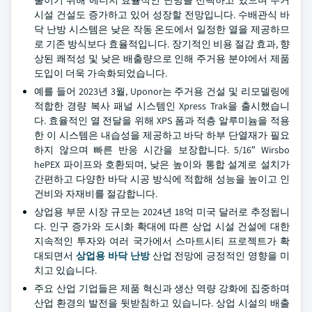
줄이기 위해 에너지 효율적인 난방을 선택하고 있으며 주거
시설 건설도 증가하고 있어 성장할 전망입니다. 수배관식 바
닥 난방 시스템은 낮은 작동 온도에서 일정한 열을 제공하므
로 기존 방식보다 효율적입니다. 장기적인 비용 절감 효과, 향
상된 쾌적성 및 낮은 배출량으로 인해 주거용 분야에서 제품
도입이 더욱 가속화되었습니다.
예를 들어 2023년 3월, Uponor는 주거용 건설 및 리모델링에
적합한 경량 복사 패널 시스템인 Xpress Trak을 출시했습니
다. 효율적인 열 전달을 위해 XPS 폼과 적층 알루미늄을 적용
한 이 시스템은 내습성을 제공하고 바닥 하부 단열재가 필요
하지 않으며 빠른 반응 시간을 보장합니다. 5/16″ Wirsbo
hePEX 파이프와 호환되며, 낮은 높이와 통합 설계로 설치가
간편하고 다양한 바닥 시공 방식에 적합해 성능을 높이고 인
건비와 자재비를 절감합니다.
상업용 부문 시장 규모는 2024년 18억 미국 달러로 추정됩니
다. 인구 증가와 도시화 확대에 따른 상업 시설 건설에 대한
지속적인 투자와 여러 국가에서 스마트시티 프로젝트가 확
대되면서
상업용 바닥 난방
산업 전망에 긍정적인 영향을 미
치고 있습니다.
주요 산업 기업들은 제품 혁신과 생산 역량 강화에 집중하며
산업 환경의 발전을 뒷받침하고 있습니다. 상업 시설의 배출