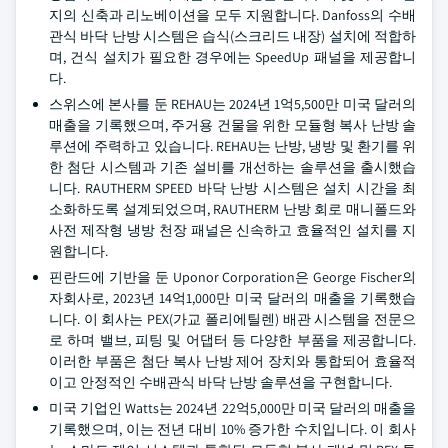
지의 신축과 리노베이션을 모두 지원합니다. Danfoss의 수배
관식 바닥 난방 시스템은 습식(스크리드 내장) 설치에 적합하
며, 건식 설치가 필요한 경우에는 SpeedUp 패널을 제공합니
다.
스위스에 본사를 둔 REHAU는 2024년 1억5,500만 미국 달러의
매출을 기록했으며, 주거용 건물을 위한 모듈형 복사 난방 솔
루션에 주력하고 있습니다. REHAU는 난방, 냉방 및 환기를 위
한 첨단 시스템과 기존 설비를 개선하는 솔루션을 출시했습
니다. RAUTHERM SPEED 바닥 난방 시스템은 설치 시간을 최
소화하도록 설계되었으며, RAUTHERM 난방 회로 매니폴드와
사전 제작형 냉방 천장 패널은 신속하고 효율적인 설치를 지
원합니다.
핀란드에 기반을 둔 Uponor Corporation은 George Fischer의
자회사로, 2023년 14억1,000만 미국 달러의 매출을 기록했습
니다. 이 회사는 PEX(가교 폴리에틸렌) 배관 시스템을 전문으
로 하며 밸브, 피팅 및 어댑터 등 다양한 부품을 제공합니다.
이러한 부품은 첨단 복사 난방 제어 장치와 통합되어 효율적
이고 안정적인 수배관식 바닥 난방 솔루션을 구현합니다.
미국 기업인 Watts는 2024년 22억5,000만 미국 달러의 매출을
기록했으며, 이는 전년 대비 10% 증가한 수치입니다. 이 회사