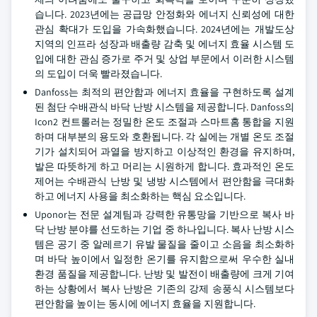
습니다. 2023년에는 공급망 안정화와 에너지 신뢰성에 대한
관심 확대가 도입을 가속화했습니다. 2024년에는 개발도상
지역의 인프라 성장과 배출량 감축 및 에너지 효율 시스템 도
입에 대한 관심 증가로 주거 및 상업 부문에서 이러한 시스템
의 도입이 더욱 빨라졌습니다.
Danfoss는 최적의 편안함과 에너지 효율을 구현하도록 설계
된 첨단 수배관식 바닥 난방 시스템을 제공합니다. Danfoss의
Icon2 컨트롤러는 정밀한 온도 조절과 스마트홈 통합을 지원
하며 대부분의 용도와 호환됩니다. 각 실에는 개별 온도 조절
기가 설치되어 과열을 방지하고 이상적인 환경을 유지하며,
발은 따뜻하게 하고 머리는 시원하게 합니다. 효과적인 온도
제어는 수배관식 난방 및 냉방 시스템에서 편안함을 극대화
하고 에너지 사용을 최소화하는 핵심 요소입니다.
Uponor는 전문 설계팀과 강력한 유통망을 기반으로 복사 바
닥 난방 분야를 선도하는 기업 중 하나입니다. 복사 난방 시스
템은 공기 중 알레르기 유발 물질을 줄이고 소음을 최소화하
며 바닥 높이에서 일정한 온기를 유지함으로써 우수한 실내
환경 품질을 제공합니다. 난방 및 발전이 배출량에 크게 기여
하는 상황에서 복사 난방은 기존의 강제 송풍식 시스템보다
편안함을 높이는 동시에 에너지 효율을 지원합니다.