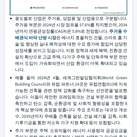
용도별로 산업은 주거용, 상업용 및 산업용으로 구분됩니다.
주거용 부문은 2024년 시장 점유율 57.6%를 차지했으며, 2034
년까지 연평균성장률(CAGR)은 5.8%로 전망됩니다.
주거용 수
배관식 바닥 난방 시장
은 에너지 효율적인 건물, 스마트 홈 기
술 및 향상된 실내 쾌적성에 대한 수요 증가에 힘입어 상당한
성장세를 보이고 있습니다. 지원 정책과 세제 혜택, 친환경 건
설의 확산으로 고급 주택, 다가구 주택 및 단독주택 부문 전반
에서 도입이 가속화되면서 산업 환경이 더욱 확대되고 있습
니다.
예를 들어 2024년 4월, 세계그린빌딩협의회(World Green
Building Council)와 유럽 파트너 24곳은 유럽연합(EU)에 지속
가능한 건축물 관련 정책 강화를 촉구하는 선언문을 발표했
습니다. 이들이 제안한 프레임워크는 건설 부문과의 협력을
촉진하고 탄소 감축, 순환경제 및 사회적 형평성을 포함한 8
개 핵심 분야에 초점을 맞춥니다. 주요 조치로는 대규모 개보
수, 2035년까지 무배출 건축물 달성, 건설 폐기물 감축, 사회
기후기금을 통한 저소득 가구 지원 확대 등이 포함됩니다.
주거 부문은 주택 소유자들이 에너지 사용량과 공공요금을