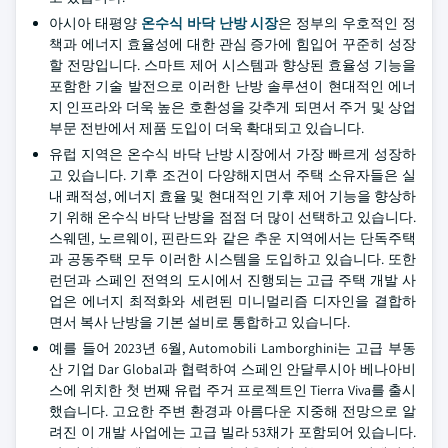
아시아 태평양
온수식 바닥 난방 시장
은 정부의 우호적인 정
책과 에너지 효율성에 대한 관심 증가에 힘입어 꾸준히 성장
할 전망입니다. 스마트 제어 시스템과 향상된 효율성 기능을
포함한 기술 발전으로 이러한 난방 솔루션이 현대적인 에너
지 인프라와 더욱 높은 호환성을 갖추게 되면서 주거 및 상업
부문 전반에서 제품 도입이 더욱 확대되고 있습니다.
유럽 지역은 온수식 바닥 난방 시장에서 가장 빠르게 성장하
고 있습니다. 기후 조건이 다양해지면서 주택 소유자들은 실
내 쾌적성, 에너지 효율 및 현대적인 기후 제어 기능을 향상하
기 위해 온수식 바닥 난방을 점점 더 많이 선택하고 있습니다.
스웨덴, 노르웨이, 핀란드와 같은 추운 지역에서는 단독주택
과 공동주택 모두 이러한 시스템을 도입하고 있습니다. 또한
런던과 스페인 전역의 도시에서 진행되는 고급 주택 개발 사
업은 에너지 최적화와 세련된 미니멀리즘 디자인을 결합하
면서 복사 난방을 기본 설비로 통합하고 있습니다.
예를 들어 2023년 6월, Automobili Lamborghini는 고급 부동
산 기업 Dar Global과 협력하여 스페인 안달루시아 베나아비
스에 위치한 첫 번째 유럽 주거 프로젝트인 Tierra Viva를 출시
했습니다. 고요한 주변 환경과 아름다운 지중해 전망으로 알
려진 이 개발 사업에는 고급 빌라 53채가 포함되어 있습니다.