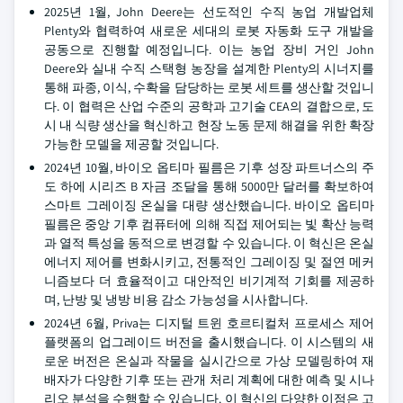
2025년 1월, John Deere는 선도적인 수직 농업 개발업체
Plenty와 협력하여 새로운 세대의 로봇 자동화 도구 개발을
공동으로 진행할 예정입니다. 이는 농업 장비 거인 John
Deere와 실내 수직 스택형 농장을 설계한 Plenty의 시너지를
통해 파종, 이식, 수확을 담당하는 로봇 세트를 생산할 것입니
다. 이 협력은 산업 수준의 공학과 고기술 CEA의 결합으로, 도
시 내 식량 생산을 혁신하고 현장 노동 문제 해결을 위한 확장
가능한 모델을 제공할 것입니다.
2024년 10월, 바이오 옵티마 필름은 기후 성장 파트너스의 주
도 하에 시리즈 B 자금 조달을 통해 5000만 달러를 확보하여
스마트 그레이징 온실을 대량 생산했습니다. 바이오 옵티마
필름은 중앙 기후 컴퓨터에 의해 직접 제어되는 빛 확산 능력
과 열적 특성을 동적으로 변경할 수 있습니다. 이 혁신은 온실
에너지 제어를 변화시키고, 전통적인 그레이징 및 절연 메커
니즘보다 더 효율적이고 대안적인 비기계적 기회를 제공하
며, 난방 및 냉방 비용 감소 가능성을 시사합니다.
2024년 6월, Priva는 디지털 트윈 호르티컬처 프로세스 제어
플랫폼의 업그레이드 버전을 출시했습니다. 이 시스템의 새
로운 버전은 온실과 작물을 실시간으로 가상 모델링하여 재
배자가 다양한 기후 또는 관개 처리 계획에 대한 예측 및 시나
리오 분석을 수행할 수 있습니다. 이 혁신의 다양한 이점은 고