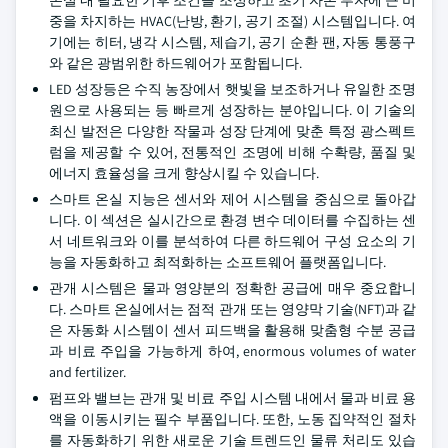
온실 내 필요한 기후 조건을 조성하고 초기 자본 투자에 큰 비
중을 차지하는 HVAC(난방, 환기, 공기 조절) 시스템입니다. 여
기에는 히터, 냉각 시스템, 제습기, 공기 순환 팬, 자동 통풍구
와 같은 광범위한 하드웨어가 포함됩니다.
LED 성장등은 수직 농장에서 햇빛을 보조하거나 유일한 조명
원으로 사용되는 등 빠르게 성장하는 분야입니다. 이 기술의
최신 발전은 다양한 작물과 성장 단계에 맞춘 특정 광스펙트
럼을 제공할 수 있어, 전통적인 조명에 비해 수확량, 품질 및
에너지 효율성을 크게 향상시킬 수 있습니다.
스마트 온실 지능은 센서와 제어 시스템을 중심으로 돌아갑
니다. 이 섹션은 실시간으로 환경 변수 데이터를 수집하는 센
서 네트워크와 이를 분석하여 다른 하드웨어 구성 요소의 기
능을 자동화하고 최적화하는 소프트웨어 플랫폼입니다.
관개 시스템은 물과 영양분의 정확한 공급에 매우 중요합니
다. 스마트 온실에서는 점적 관개 또는 영양막 기술(NFT)과 같
은 자동화 시스템이 센서 피드백을 활용해 맞춤형 수분 공급
과 비료 주입을 가능하게 하여, enormous volumes of water
and fertilizer.
펌프와 밸브는 관개 및 비료 주입 시스템 내에서 물과 비료 용
액을 이동시키는 필수 부품입니다. 또한, 노동 집약적인 절차
를 자동화하기 위한 새로운 기술 트렌드인 물류 처리도 있습