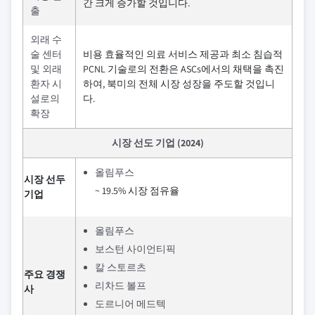
간 크게 증가할 것입니다.
출
외래 수
술 센터
비용 효율적인 의료 서비스 제공과 최소 침습적
및 외래
PCNL 기술로의 전환은 ASCs에서의 채택을 촉진
환자 시
하여, 북미의 전체 시장 성장을 주도할 것입니
설로의
다.
확장
시장 선도 기업 (2024)
올림푸스
시장 선두
~ 19.5% 시장 점유율
기업
올림푸스
보스턴 사이언티픽
칼 스토르츠
주요 경쟁
리차드 볼프
사
도르니어 메드텍