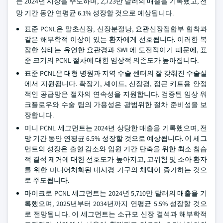
는 2024년 시장을 주도하며, 2,723만 달러의 매출을 기록했고, 전
망 기간 동안 연평균 6.1% 성장할 것으로 예상됩니다.
표준 PCNL은 말초신장, 신장분절낭, 요관신장접합부 협착과
같은 해부학적 이상이 있는 환자에게 선호됩니다. 이러한 복
잡한 상태는 유연한 요관경과 SWL에 도전적이기 때문에, 표
준 크기의 PCNL 절차에 대한 임상적 의존도가 높아집니다.
표준 PCNL은 대형 병원과 지역 수술 센터의 잘 갖춰진 수술실
에서 지원됩니다. 확장기, 셰이드, 신장경, 접근 키트용 안정
적인 공급망은 절차의 연속성을 지원합니다. 검증된 임상 워
크플로우와 수술 팀의 가용성은 광범위한 절차 준비성을 보
장합니다.
미니 PCNL 세그먼트는 2024년 상당한 매출을 기록했으며, 전
망 기간 동안 연평균 6.5% 성장할 것으로 예상됩니다. 이 세그
먼트의 성장은 출혈 감소와 입원 기간 단축을 위한 최소 침습
적 결석 제거에 대한 선호도가 높아지고, 고위험 및 소아 환자
를 위한 미니어처화된 내시경 기구의 채택이 증가하는 것으
로 주도됩니다.
마이크로 PCNL 세그먼트는 2024년 5,710만 달러의 매출을 기
록했으며, 2025년부터 2034년까지 연평균 5.5% 성장할 것으
로 전망됩니다. 이 세그먼트는 소규모 신장 결석과 해부학적