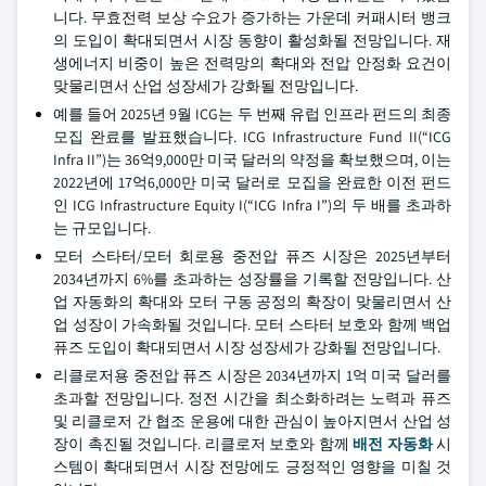
니다. 무효전력 보상 수요가 증가하는 가운데 커패시터 뱅크
의 도입이 확대되면서 시장 동향이 활성화될 전망입니다. 재
생에너지 비중이 높은 전력망의 확대와 전압 안정화 요건이
맞물리면서 산업 성장세가 강화될 전망입니다.
예를 들어 2025년 9월 ICG는 두 번째 유럽 인프라 펀드의 최종
모집 완료를 발표했습니다. ICG Infrastructure Fund II(“ICG
Infra II”)는 36억9,000만 미국 달러의 약정을 확보했으며, 이는
2022년에 17억6,000만 미국 달러로 모집을 완료한 이전 펀드
인 ICG Infrastructure Equity I(“ICG Infra I”)의 두 배를 초과하
는 규모입니다.
모터 스타터/모터 회로용 중전압 퓨즈 시장은 2025년부터
2034년까지 6%를 초과하는 성장률을 기록할 전망입니다. 산
업 자동화의 확대와 모터 구동 공정의 확장이 맞물리면서 산
업 성장이 가속화될 것입니다. 모터 스타터 보호와 함께 백업
퓨즈 도입이 확대되면서 시장 성장세가 강화될 전망입니다.
리클로저용 중전압 퓨즈 시장은 2034년까지 1억 미국 달러를
초과할 전망입니다. 정전 시간을 최소화하려는 노력과 퓨즈
및 리클로저 간 협조 운용에 대한 관심이 높아지면서 산업 성
장이 촉진될 것입니다. 리클로저 보호와 함께
배전 자동화
시
스템이 확대되면서 시장 전망에도 긍정적인 영향을 미칠 것