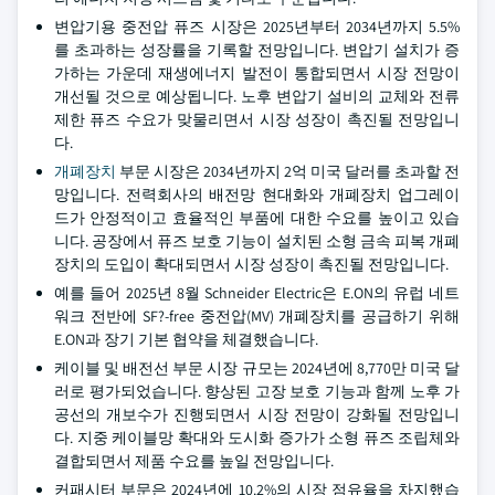
변압기용 중전압 퓨즈 시장은 2025년부터 2034년까지 5.5%
를 초과하는 성장률을 기록할 전망입니다. 변압기 설치가 증
가하는 가운데 재생에너지 발전이 통합되면서 시장 전망이
개선될 것으로 예상됩니다. 노후 변압기 설비의 교체와 전류
제한 퓨즈 수요가 맞물리면서 시장 성장이 촉진될 전망입니
다.
개폐장치
부문 시장은 2034년까지 2억 미국 달러를 초과할 전
망입니다. 전력회사의 배전망 현대화와 개폐장치 업그레이
드가 안정적이고 효율적인 부품에 대한 수요를 높이고 있습
니다. 공장에서 퓨즈 보호 기능이 설치된 소형 금속 피복 개폐
장치의 도입이 확대되면서 시장 성장이 촉진될 전망입니다.
예를 들어 2025년 8월 Schneider Electric은 E.ON의 유럽 네트
워크 전반에 SF?-free 중전압(MV) 개폐장치를 공급하기 위해
E.ON과 장기 기본 협약을 체결했습니다.
케이블 및 배전선 부문 시장 규모는 2024년에 8,770만 미국 달
러로 평가되었습니다. 향상된 고장 보호 기능과 함께 노후 가
공선의 개보수가 진행되면서 시장 전망이 강화될 전망입니
다. 지중 케이블망 확대와 도시화 증가가 소형 퓨즈 조립체와
결합되면서 제품 수요를 높일 전망입니다.
커패시터 부문은 2024년에 10.2%의 시장 점유율을 차지했습