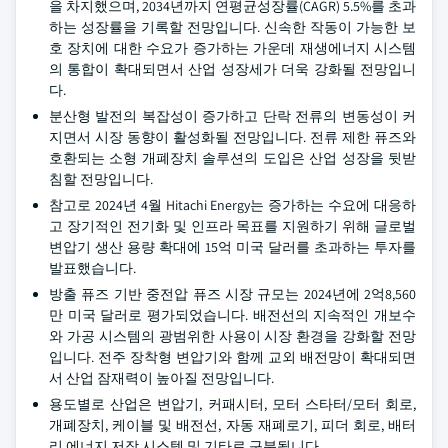
을 차지했으며, 2034년까지 연평균성장률(CAGR) 5.5%를 초과
하는 성장률을 기록할 전망입니다. 신속한 작동이 가능한 보
호 장치에 대한 수요가 증가하는 가운데 재생에너지 시스템
의 통합이 확대되면서 산업 성장세가 더욱 강화될 전망입니
다.
분산형 발전의 복잡성이 증가하고 단락 전류의 변동성이 커
지면서 시장 동향이 활성화될 전망입니다. 전류 제한 퓨즈와
호환되는 소형 개폐장치 솔루션의 도입은 산업 성장을 뒷받
침할 전망입니다.
참고로 2024년 4월 Hitachi Energy는 증가하는 수요에 대응하
고 장기적인 전기화 및 인프라 목표를 지원하기 위해 글로벌
변압기 생산 용량 확대에 15억 미국 달러를 초과하는 투자를
발표했습니다.
방출 퓨즈 기반 중전압 퓨즈 시장 규모는 2024년에 2억8,560
만 미국 달러로 평가되었습니다. 배전선의 지속적인 개보수
와 가공 시스템의 광범위한 사용이 시장 환경을 강화할 전망
입니다. 전주 장착형 변압기와 함께 교외 배전망이 확대되면
서 산업 잠재력이 높아질 전망입니다.
용도별로 산업은 변압기, 커패시터, 모터 스타터/모터 회로,
개폐장치, 케이블 및 배전선, 자동 재폐로기, 피더 회로, 배터
리 에너지 저장 시스템 및 기타로 구분됩니다.