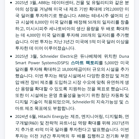
2025년 3월, ABB는 데이터센터, 건물 및 유틸리티와 같은 분
야의 성장을 겨냥해 미국 내 제조 기반 확대에 1억2,000만 미
국 달러를 투자하기로 했습니다. ABB는 테네시주 셀머의 신
규 시설에 8,000만 미국 달러를 배정해 50개의 일자리를 창출
하고, 미시시피주 세나토비아의 생산 용량을 두 배로 확대하
는 데 4,000만 미국 달러를 투자해 200개의 일자리를 추가했
습니다. 이번 투자는 지난 3년간 미국에 5억 미국 달러 이상을
투자한 데 이어 이루어졌습니다.
2025년 3월, Schneider Electric은 듀나베체에 위치한 Duna
Smart Power Systems(DSPS)
스마트 팩토리
를 5,000만 미국
달러를 투자해 확대하고 18,000제곱미터 규모의 시설을 추가
했습니다. 이번 투자는 해당 시설에서 다양한 중전압 및 저전
압 배전 장비 제조를 도입하고 시장 수요에 맞춰 유연하게 생
산 용량을 확대할 수 있도록 지원하는 것을 목표로 했습니다.
또한 이 시설에는 운영 효율성을 높이기 위한 첨단 자동화 및
디지털 기술이 적용되었으며, Schneider의 지속가능성 및 스
마트 제조 목표에도 부합합니다.
2024년 6월, Hitachi Energy는 제조, 엔지니어링, 디지털화, 연
구개발(R&D) 및 전략적 파트너십 역량 확대를 위해 2027년까
지 추가로 45억 미국 달러를 투자한다고 발표했습니다. 이번
투자는 이전 3년간 투자액의 두 배를 집행하고 전기화 부문