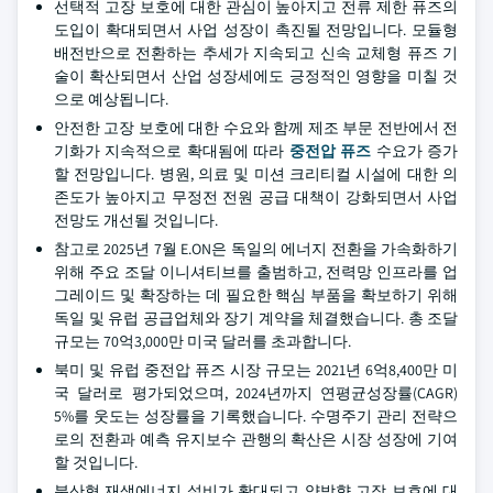
선택적 고장 보호에 대한 관심이 높아지고 전류 제한 퓨즈의
도입이 확대되면서 사업 성장이 촉진될 전망입니다. 모듈형
배전반으로 전환하는 추세가 지속되고 신속 교체형 퓨즈 기
술이 확산되면서 산업 성장세에도 긍정적인 영향을 미칠 것
으로 예상됩니다.
안전한 고장 보호에 대한 수요와 함께 제조 부문 전반에서 전
기화가 지속적으로 확대됨에 따라
중전압 퓨즈
수요가 증가
할 전망입니다. 병원, 의료 및 미션 크리티컬 시설에 대한 의
존도가 높아지고 무정전 전원 공급 대책이 강화되면서 사업
전망도 개선될 것입니다.
참고로 2025년 7월 E.ON은 독일의 에너지 전환을 가속화하기
위해 주요 조달 이니셔티브를 출범하고, 전력망 인프라를 업
그레이드 및 확장하는 데 필요한 핵심 부품을 확보하기 위해
독일 및 유럽 공급업체와 장기 계약을 체결했습니다. 총 조달
규모는 70억3,000만 미국 달러를 초과합니다.
북미 및 유럽 중전압 퓨즈 시장 규모는 2021년 6억8,400만 미
국 달러로 평가되었으며, 2024년까지 연평균성장률(CAGR)
5%를 웃도는 성장률을 기록했습니다. 수명주기 관리 전략으
로의 전환과 예측 유지보수 관행의 확산은 시장 성장에 기여
할 것입니다.
분산형 재생에너지 설비가 확대되고 양방향 고장 보호에 대