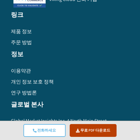
링크
제품 정보
주문 방법
정보
이용약관
개인 정보 보호 정책
연구 방법론
글로벌 본사
Global Market Insights Inc. 4 North Main Street,
Selbyville, Delaware 19975 USA
전화하세요
무료 PDF 다운로드
Toll free :
+1-888-689-0688