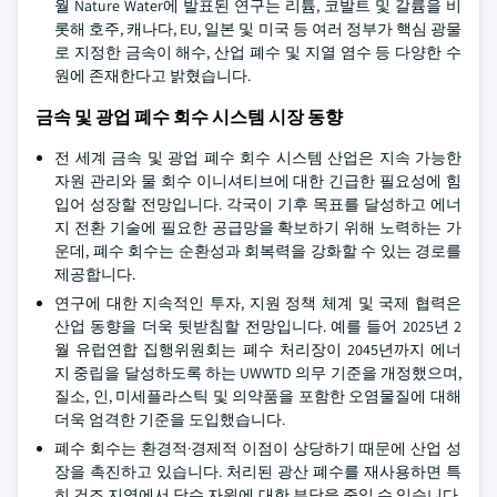
월 Nature Water에 발표된 연구는 리튬, 코발트 및 갈륨을 비
롯해 호주, 캐나다, EU, 일본 및 미국 등 여러 정부가 핵심 광물
로 지정한 금속이 해수, 산업 폐수 및 지열 염수 등 다양한 수
원에 존재한다고 밝혔습니다.
금속 및 광업 폐수 회수 시스템 시장 동향
전 세계 금속 및 광업 폐수 회수 시스템 산업은 지속 가능한
자원 관리와 물 회수 이니셔티브에 대한 긴급한 필요성에 힘
입어 성장할 전망입니다. 각국이 기후 목표를 달성하고 에너
지 전환 기술에 필요한 공급망을 확보하기 위해 노력하는 가
운데, 폐수 회수는 순환성과 회복력을 강화할 수 있는 경로를
제공합니다.
연구에 대한 지속적인 투자, 지원 정책 체계 및 국제 협력은
산업 동향을 더욱 뒷받침할 전망입니다. 예를 들어 2025년 2
월 유럽연합 집행위원회는 폐수 처리장이 2045년까지 에너
지 중립을 달성하도록 하는 UWWTD 의무 기준을 개정했으며,
질소, 인, 미세플라스틱 및 의약품을 포함한 오염물질에 대해
더욱 엄격한 기준을 도입했습니다.
폐수 회수는 환경적·경제적 이점이 상당하기 때문에 산업 성
장을 촉진하고 있습니다. 처리된 광산 폐수를 재사용하면 특
히 건조 지역에서 담수 자원에 대한 부담을 줄일 수 있습니다.