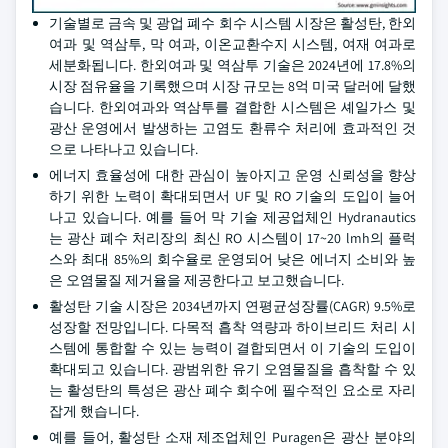
기술별로 금속 및 광업 폐수 회수 시스템 시장은 활성탄, 한외
여과 및 역삼투, 막 여과, 이온교환수지 시스템, 여재 여과로
세분화됩니다. 한외여과 및 역삼투 기술은 2024년에 17.8%의
시장 점유율을 기록했으며 시장 규모는 8억 미국 달러에 달했
습니다. 한외여과와 역삼투를 결합한 시스템은 셰일가스 및
광산 운영에서 발생하는 고염도 환류수 처리에 효과적인 것
으로 나타나고 있습니다.
에너지 효율성에 대한 관심이 높아지고 운영 신뢰성을 향상
하기 위한 노력이 확대되면서 UF 및 RO 기술의 도입이 늘어
나고 있습니다. 예를 들어 막 기술 제공업체인 Hydranautics
는 광산 폐수 처리장의 최신 RO 시스템이 17~20 lmh의 플럭
스와 최대 85%의 회수율로 운영되어 낮은 에너지 소비와 높
은 오염물질 제거율을 제공한다고 보고했습니다.
활성탄 기술 시장은 2034년까지 연평균성장률(CAGR) 9.5%로
성장할 전망입니다. 다목적 흡착 역량과 하이브리드 처리 시
스템에 통합할 수 있는 능력이 결합되면서 이 기술의 도입이
확대되고 있습니다. 광범위한 유기 오염물질을 흡착할 수 있
는 활성탄의 특성은 광산 폐수 회수에 필수적인 요소로 자리
잡게 했습니다.
예를 들어, 활성탄 소재 제조업체인 Puragen은 광산 분야의