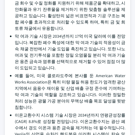
금 회수 및 수질 정화를 지원하기 위해 제품군을 확대하고, 시
안화물과 유기 잔류물을 제거하기 위한 맞춤형 솔루션을 제
공하고 있습니다. 활성탄의 넓은 비표면적과 기공 구조는 복
합 폐수를 효과적으로 처리할 수 있도록 하며, 특히 금 및 희
토류 채굴에서 유용합니다.
막 여과 기술 시장은 2034년까지 17억 미국 달러에 이를 전망
입니다. 복잡한 폐수 특성에 대한 막 여과 기술의 적응성이 금
속 채굴 전반에서 기술 도입을 촉진하고 있습니다. 또한 나노
여과 및 전기투석을 포함한 정밀 오염물질 분리 막 여과 기술
은 용존 금속과 염류를 선택적으로 제거할 수 있어 점점 더 많
이 도입되고 있습니다.
예를 들어, 미국 콜로라도주에 본사를 둔 American Water
Works Association은 특히 미량 물질 허용 한도가 엄격한 광산
지역에서 음용수 재이용 및 산업 배출 규정 준수에 기여하는
막 여과 기술의 역할을 강조하고 있습니다5. 이러한 정밀한
처리 성능은 광물 가공 분야의 무액상 배출 목표 달성을 뒷받
침합니다.
이온교환수지 시스템 기술 시장은 2034년까지 연평균성장률
(CAGR) 8.8%로 성장할 전망입니다. 이온교환수지는 광산 폐
수에서 경도 이온과 용존 금속을 제거하는 데 필수적입니다.
Veolia의 산업용 수처리 핸드북은 이러한 시스템이 칼슘 및