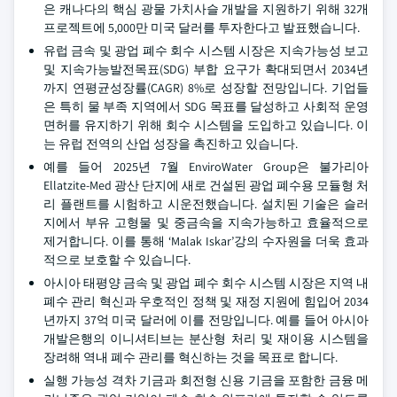
은 캐나다의 핵심 광물 가치사슬 개발을 지원하기 위해 32개
프로젝트에 5,000만 미국 달러를 투자한다고 발표했습니다.
유럽 금속 및 광업 폐수 회수 시스템 시장은 지속가능성 보고
및 지속가능발전목표(SDG) 부합 요구가 확대되면서 2034년
까지 연평균성장률(CAGR) 8%로 성장할 전망입니다. 기업들
은 특히 물 부족 지역에서 SDG 목표를 달성하고 사회적 운영
면허를 유지하기 위해 회수 시스템을 도입하고 있습니다. 이
는 유럽 전역의 산업 성장을 촉진하고 있습니다.
예를 들어 2025년 7월 EnviroWater Group은 불가리아
Ellatzite-Med 광산 단지에 새로 건설된 광업 폐수용 모듈형 처
리 플랜트를 시험하고 시운전했습니다. 설치된 기술은 슬러
지에서 부유 고형물 및 중금속을 지속가능하고 효율적으로
제거합니다. 이를 통해 ‘Malak Iskar’강의 수자원을 더욱 효과
적으로 보호할 수 있습니다.
아시아 태평양 금속 및 광업 폐수 회수 시스템 시장은 지역 내
폐수 관리 혁신과 우호적인 정책 및 재정 지원에 힘입어 2034
년까지 37억 미국 달러에 이를 전망입니다. 예를 들어 아시아
개발은행의 이니셔티브는 분산형 처리 및 재이용 시스템을
장려해 역내 폐수 관리를 혁신하는 것을 목표로 합니다.
실행 가능성 격차 기금과 회전형 신용 기금을 포함한 금융 메