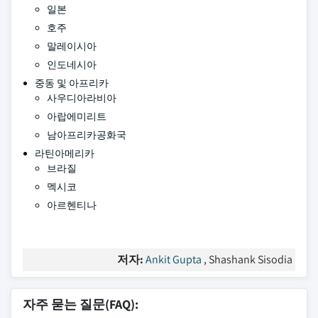
일본
호주
말레이시아
인도네시아
중동 및 아프리카
사우디아라비아
아랍에미리트
남아프리카공화국
라틴아메리카
브라질
멕시코
아르헨티나
저자:
Ankit Gupta
, Shashank Sisodia
자주 묻는 질문(FAQ):