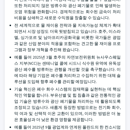
또한 처리되지 않은 방류수와 광산 폐기물로 인해 발생하는
오염 위험을 완화합니다. 경제적으로는 회수된 금속이 처리
비용을 상쇄하고 새로운 수익원을 창출할 수 있습니다.
전 세계적으로 물 재이용 전략과 물 지속가능성 체계가 확대
되면서 시장 성장도 더욱 뒷받침되고 있습니다. 호주, 이스라
엘, 싱가포르 및 남아프리카공화국을 비롯한 국가들은 광업
과 같은 산업 분야의 적용을 포함하는 견고한 물 재이용 프로
그램과 정부 개혁을 추진해 왔습니다.
예를 들어 2025년 3월 호주의 자연보전위원회 뉴사우스웨일
스 지부(NCC)는 센테니얼 콜에 시드니 식수원 유역에 유독성
광산 폐수를 방류하는 관행을 개선할 것을 촉구했습니다. 이
에 따라 해당 기업은 폐수를 처리하고 수집하기 위한 대체 솔
루션을 도입해 향후 폐수를 관리할 예정입니다.
기술 혁신은 폐수 회수 시스템의 잠재력을 실현하는 데 핵심
적인 역할을 합니다. 부유선별 및 힙 침출과 같은 전통적인 광
업 기술은 방류수와 광산 폐기물을 처리하는 데 활용되도록
조정되고 있습니다. 새롭게 등장한 방법으로는 전기화 회수,
막 여과 및 선택적 이온 교환이 있으며, 이러한 방법은 더 높
은 효율성과 더 낮은 환경 영향을 제공합니다.
예를 들어 2025년 9월 광업계와 연계된 폴란드의 한 컨소시엄