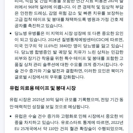
리며, 직접 및 간접 비용을 포함한 연간 치료 비용은 281억 달
러에서 968억 달러에 이릅니다. 이 큰 경제적 및 임상적 부담
은 안전한 드레싱, 감염 위험 감소 및 빠른 치유를 보장하는
고급 접착 테이프 및 붕대를 채택하도록 병원과 가정 간호 제
공자를 촉진하고 있습니다.
당뇨병 유병률은 이 지역의 시장 성장에 또 다른 중요한 요인
이 되고 있습니다. 2024년 질병통제예방센터(CDC)에 따르면,
미국 인구의 약 11.6%인 3840만 명이 당뇨병을 앓고 있습니
다. 당뇨병 합병증인 발 궤양 및 치유가 느린 상처는 민감한
피부와 장기간 착용을 위한 특수 테이프 및 붕대를 포함한 고
품질 상처 관리 솔루션에 대한 수요를 크게 증가시킵니다. 수
술 건수 증가와 기술 발전과 결합하면, 이러한 요인은 북미가
글로벌 시장에서의 우위를 강화합니다.
유럽 의료용 테이프 및 붕대 시장
유럽 시장은 2025년 30억 달러 규모를 기록했으며, 전망 기간 동
안 매력적인 성장을 보일 것으로 예상됩니다.
유럽은 수술 건수 증가와 고령화로 인해 시장에서 중요한 비
중을 차지하고 있습니다. 유로스타트 통계에 따르면, 2022년
EU 25개국에서 약 110만 건의 혈관 확장술이 수행되었으며,