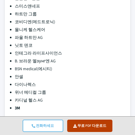
스미스앤네프
하트만 그룹
코비디엔(메드트로닉)
몰니케 헬스케어
파울 하트만 AG
닛토 덴코
인테그라 라이프사이언스
B. 브라운 멜зунг엔 AG
BSN medical(에시티)
안셀
다이나렉스
위너 메디컬 그룹
카디널 헬스 AG
3M
3M은 의료용 테이프 및 밴드 시장에서 선두적인 위치를 차지하
전화하세요
무료 PDF 다운로드
며, 마이크로포어, 트랜스포어, 코반, 테가더름 등 다양한 브랜드
로 구성된 포트폴리오를 제공합니다. 이 제품들은 IV 튜브 고정,