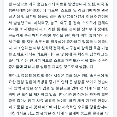
된 부상으로 미국 응급실에서 치료를 받았습니다. 또한, 미국 질
병통제예방센터(CDC)에 따르면, 스포츠 및 레크리에이션 관련
뇌 손상 및 뇌진탕 응급실 방문 중 약 70%가 17세 이하 어린이에
서 발생했으며, 미식축구, 농구, 축구 등 접촉 스포츠가 전체의
45%를 차지했습니다. 이러한 통계는 경미한 상처부터 중대한
근골격계 손상까지 다양한 부상을 관리하기 위한 효과적인 상
처 관리 및 지원 솔루션의 필요성이 증가하고 있음을 보여줍니
다.
제조업체는 피부 친화적 접착제, 내구성이 강화된 호흡 가능
한 소재로 제작된 의료용 테이프 및 붕대 등 혁신에 집중하고 있
습니다. 이는 전 세계적으로 스포츠 참여도와 신체 활동 수준이
증가함에 따라 시장 성장을 지속할 것으로 예상됩니다.
또한, 의료용 테이프 및 붕대 시장은 고급 상처 관리 솔루션이 필
요한 만성 질환의 유병률 증가로 인해 큰 성장을 보이고 있습니
다. 압박 궤양은 장기 입원 및 불편으로 인해 전 세계 의료 시스
템에 큰 도전을 제기하고 있습니다. 이러한 상처는 환자의 합병
증을 증가시키고 치료 비용을 높이며 병원 체류 기간을 연장시
켜 고품질 붕대 및 테이프에 대한 지속적인 수요를 창출합니다.
마찬가지로 당뇨 발 궤양은 전 세계 의료계에 중요한 문제로, 당