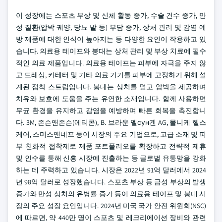
이 성장에는 스포츠 부상 및 신체 활동 증가, 수술 건수 증가, 만
성 질환(압박 궤양, 당뇨 발 등) 부담 증가, 상처 관리 및 감염 예
방 제품에 대한 인식이 높아지는 등 다양한 요인이 작용하고 있
습니다. 의료용 테이프와 붕대는 상처 관리 및 부상 치료에 필수
적인 의료 제품입니다. 의료용 테이프는 피부에 자극을 주지 않
고 드레싱, 카테터 및 기타 의료 기기를 피부에 고정하기 위해 설
계된 접착 스트립입니다. 붕대는 상처를 덮고 압박을 제공하며
치유와 보호에 도움을 주는 유연한 소재입니다. 함께 사용하면
무균 환경을 유지하고 감염을 예방하며 빠른 회복을 촉진합니
다. 3M, 존슨앤존슨(에티콘), B. 브라운 멜сун겐 AG, 몰니케 헬스
케어, 스미스앤네프 등이 시장의 주요 기업으로, 고급 소재 및 피
부 친화적 접착제로 제품 포트폴리오를 확장하고 전략적 제휴
및 인수를 통해 신흥 시장에 진출하는 등 글로벌 유통망을 강화
하는 데 주력하고 있습니다.
시장은 2022년 91억 달러에서 2024
년 98억 달러로 성장했습니다. 스포츠 부상 등 급성 부상의 발생
증가와 만성 상처의 유병률 증가 등이 의료용 테이프 및 붕대 시
장의 주요 성장 요인입니다. 2024년 미국 국가 안전 위원회(NSC)
에 따르면, 약 440만 명이 스포츠 및 레크리에이션 장비와 관련