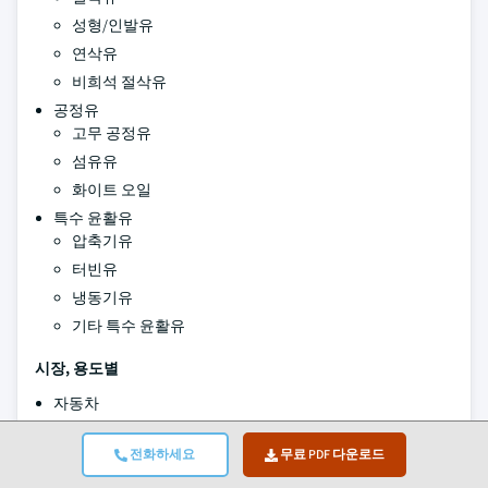
성형/인발유
연삭유
비희석 절삭유
공정유
고무 공정유
섬유유
화이트 오일
특수 윤활유
압축기유
터빈유
냉동기유
기타 특수 윤활유
시장,
용도별
자동차
산업 제조
전화하세요
무료 PDF 다운로드
해양