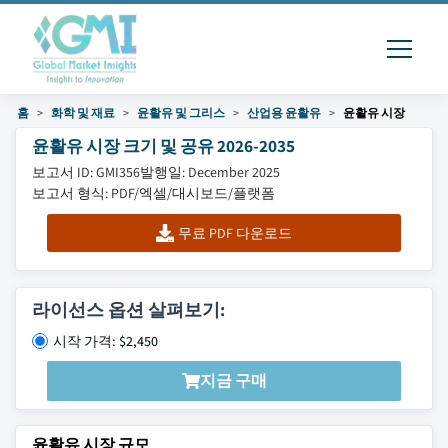
홈
화학 및 재료
윤활유 및 그리스
산업용 윤활유
윤활유 시장
윤활유 시장 크기 및 공유 2026-2035
보고서 ID: GMI356
발행일: December 2025
보고서 형식: PDF/엑셀/대시보드/플랫폼
무료 PDF 다운로드
라이선스 옵션 살펴보기:
시작 가격: $2,450
지금 구매
윤활유 시장 규모