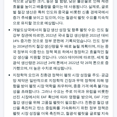
적으로 균일한 크기, 높은 철 함량, 낮은 불순물로 인해 제련
효율을 높이고 배출량을 줄이는 데 사용됩니다. 실제로, 글로
벌 철강 생산은 특히 인도와 중국을 비롯한 신흥 경제국에서
증가 추세를 보이고 있으며, 이는 철광석 펠릿 수요를 지속적
으로 유지할 것으로 예상됩니다.
개발도상국에서의 철강 생산 성장 및 향후 펠릿 수요- 인도 철
강부 장관에 따르면, 2022년 국내 철강 생산량은 2021년 대비
14% 증가한 것으로 정부 문헌에 기록되었습니다. 인도 정부
는 2034년까지 철강 생산량을 두 배로 늘릴 계획이며, 이는 중
국 정부의 이중 탄소 정책 목표 하에서 청정하고 효율적인 철
강 생산을 지원할 것입니다. USGS 데이터에 따르면, 세계 철
광석 생산량은 2021년 24억 톤에서 2022년 약 26억 톤으로 증
가했으며, 더 높은 수치로 예상됩니다.
지정학적 요인과 친환경 정책이 펠릿 시장 성장을 주도- 공급
망 제약은 일반적으로 지정학적 긴장과 무역 정책에 의해 영
향을 받아 펠릿 시장 역학을 좌우하며, 종종 가격 예측 불가능
성을 초래합니다. 그러나 수요는 주로 미국과 유럽을 비롯한
선진 시장에서의 EAF 확산에 따라 영향을 받으며, EAF 기반
철강 생산을 위해 고품질 펠릿이 필요합니다. 친환경 철강 생
산을 촉진하고 탄소 중립화를 가속화하기 위한 정부 정책은
펠릿 시장 성장을 더욱 촉진하고, 철광석 펠릿을 글로벌 지속