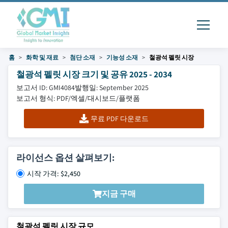
홈
화학 및 재료
첨단 소재
기능성 소재
철광석 펠릿 시장
철광석 펠릿 시장 크기 및 공유 2025 - 2034
보고서 ID: GMI4084
발행일: September 2025
보고서 형식: PDF/엑셀/대시보드/플랫폼
무료 PDF 다운로드
라이선스 옵션 살펴보기:
시작 가격: $2,450
지금 구매
철광석 펠릿 시장 규모