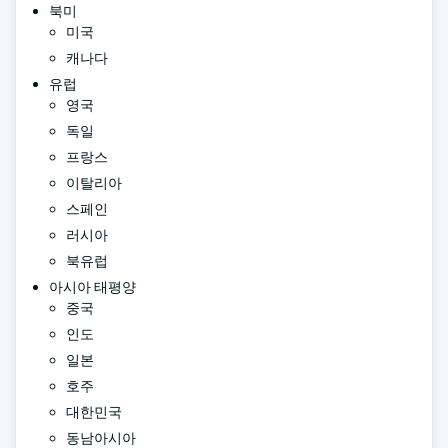
북미
미국
캐나다
유럽
영국
독일
프랑스
이탈리아
스페인
러시아
북유럽
아시아 태평양
중국
인도
일본
호주
대한민국
동남아시아