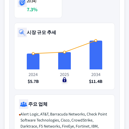
2034)
7.3%
시장 규모 추세
2024
2025
2034
$5.7B
$0
$11.4B
주요 업체
Alert Logic, AT&T, Barracuda Networks, Check Point
Software Technologies, Cisco, CrowdStrike,
Darktrace, F5 Networks, FireEye, Fortinet, IBM,