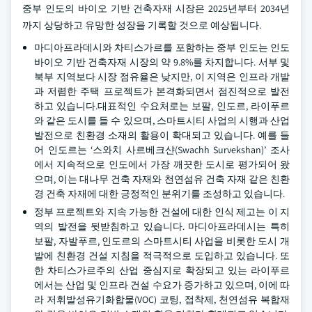
중부 인도의 바이오 기반 건축자재 시장은 2025년부터 2034년
까지 상당하고 유망한 성장을 기록할 것으로 예상됩니다.
마디아프라데시와 차티스가르를 포함하는 중부 인도는 인도
바이오 기반 건축자재 시장의 약 9.8%를 차지합니다. 서부 및
북부 지역보다 시장 점유율은 낮지만, 이 지역은 인프라 개발
과 저렴한 주택 프로젝트가 본격화되면서 점진적으로 발전
하고 있습니다.대표적인 수요처로는 보팔, 인도르, 라이푸르
와 같은 도시를 들 수 있으며, 스마트시티 사업의 시행과 산업
발전으로 친환경 소재의 활용이 확대되고 있습니다. 예를 들
어 인도르는 ‘스와치 사르베크샨(Swachh Survekshan)’ 조사
에서 지속적으로 인도에서 가장 깨끗한 도시로 평가되어 왔
으며, 이는 대나무 건축 자재와 천연섬유 건축 자재 같은 친환
경 건축 자재에 대한 긍정적인 분위기를 조성하고 있습니다.
정부 프로젝트와 지속 가능한 건설에 대한 인식 제고는 이 지
역의 발전을 뒷받침하고 있습니다. 마디아프라데시는 특히
보팔, 자발푸르, 인도르의 스마트시티 사업을 비롯한 도시 개
발에 친환경 건설 지침을 적극적으로 도입하고 있습니다. 또
한 차티스가르주의 산업 중심지로 확장되고 있는 라이푸르
에서는 산업 및 인프라 건설 수요가 증가하고 있으며, 이에 따
라 저휘발성유기화합물(VOC) 코팅, 접착제, 천연섬유 복합재