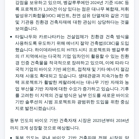
강점을 보유하고 있으며, 벵갈루루에만 2024년 기준 IGBC 등
록 프로젝트가 1,200건 이상 있다는 점은 대나무 복합재, 저휘
발성유기화합물(VOC) 페인트, 천연 섬유 단열재와 같은 기업
및 기관용 친환경 건축자재에 대한 관심이 상당하다는 것을
보여줍니다.
타밀나두와 카르나타카는 건설업체가 친환경 건축 방식을
사용하도록 유도하기 위해 에너지 절약 건축법(ECBC)을 도입
했습니다. 하이데라바드의 HITES 시티 프로젝트와 벵갈루루
의 IT 지역에서는 다국적 기업 임차인이 활용할 수 있는 친환
경 인증 건축물을 적극적으로 장려하고 있으며, 이에 따라 다
국적 기업의 바이오 기반 페인트, 접착재 및 기타 에너지 절감
자재 사용도 확대되고 있습니다. 생태관광과 지속가능한 주
택 프로젝트가 활발한 케랄라에서는 대나무 기반 자재와 농
업 부산물 기반 자재에 대한 수요가 증가하고 있습니다. 기후
를 고려한 이 지역의 건설 방식은 남부 인도를 새로운 바이오
기반 솔루션의 시범 프로젝트와 광범위한 도입을 위한 중심
지로 발전시켰습니다.
동부 인도의 바이오 기반 건축자재 시장은 2025년부터 2034년
까지 크게 성장할 것으로 예상됩니다.
동부 인도는 국내 바이오 기반 건축자재 전체 시장의 약