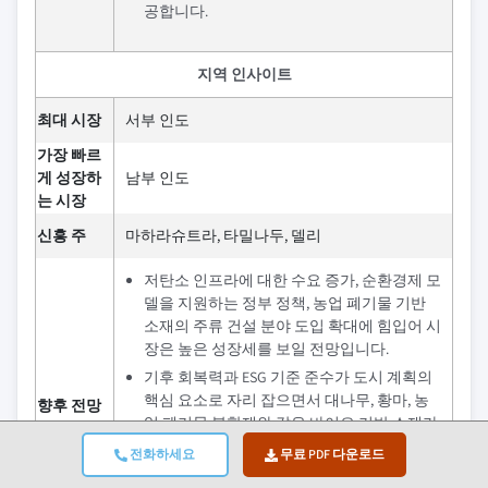
공합니다.
지역 인사이트
최대 시장
서부 인도
가장 빠르
게 성장하
남부 인도
는 시장
신흥 주
마하라슈트라, 타밀나두, 델리
저탄소 인프라에 대한 수요 증가, 순환경제 모
델을 지원하는 정부 정책, 농업 폐기물 기반
소재의 주류 건설 분야 도입 확대에 힘입어 시
장은 높은 성장세를 보일 전망입니다.
기후 회복력과 ESG 기준 준수가 도시 계획의
핵심 요소로 자리 잡으면서 대나무, 황마, 농
향후 전망
업 폐기물 복합재와 같은 바이오 기반 소재가
주택, 상업 시설 및 공공 인프라 프로젝트 전
전화하세요
무료 PDF 다운로드
반에서 더욱 활발히 활용될 전망이며, 이에 따