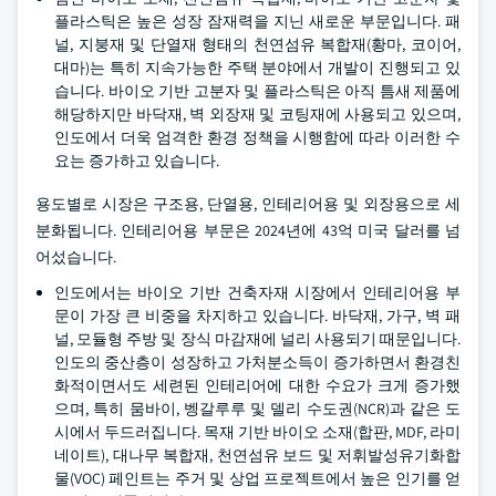
플라스틱은 높은 성장 잠재력을 지닌 새로운 부문입니다. 패
널, 지붕재 및 단열재 형태의 천연섬유 복합재(황마, 코이어,
대마)는 특히 지속가능한 주택 분야에서 개발이 진행되고 있
습니다. 바이오 기반 고분자 및 플라스틱은 아직 틈새 제품에
해당하지만 바닥재, 벽 외장재 및 코팅재에 사용되고 있으며,
인도에서 더욱 엄격한 환경 정책을 시행함에 따라 이러한 수
요는 증가하고 있습니다.
용도별로 시장은 구조용, 단열용, 인테리어용 및 외장용으로 세
분화됩니다. 인테리어용 부문은 2024년에 43억 미국 달러를 넘
어섰습니다.
인도에서는 바이오 기반 건축자재 시장에서 인테리어용 부
문이 가장 큰 비중을 차지하고 있습니다. 바닥재, 가구, 벽 패
널, 모듈형 주방 및 장식 마감재에 널리 사용되기 때문입니다.
인도의 중산층이 성장하고 가처분소득이 증가하면서 환경친
화적이면서도 세련된 인테리어에 대한 수요가 크게 증가했
으며, 특히 뭄바이, 벵갈루루 및 델리 수도권(NCR)과 같은 도
시에서 두드러집니다. 목재 기반 바이오 소재(합판, MDF, 라미
네이트), 대나무 복합재, 천연섬유 보드 및 저휘발성유기화합
물(VOC) 페인트는 주거 및 상업 프로젝트에서 높은 인기를 얻