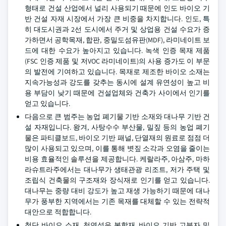
형태로 건설 산업에서 널리 사용되기 때문에 인도 바이오 기
반 건설 자재 시장에서 가장 큰 비중을 차지합니다. 인도, 특
히 대도시권과 2선 도시에서 주거 및 상업용 건설 수요가 증
가하면서 공학목재, 합판, 중밀도섬유판(MDF), 라미네이트 보
드에 대한 수요가 높아지고 있습니다. 녹색 인증 목재 제품
(FSC 인증 제품 및 저VOC 라미네이트)의 사용 증가도 이 부문
의 발전에 기여하고 있습니다. 목재로 제조한 바이오 소재는
지속가능성과 강도를 갖추는 동시에 설계 유연성이 높고 비
용 부담이 낮기 때문에 건설업체와 건축가 사이에서 인기를
얻고 있습니다.
다음으로 큰 범주는 농업 폐기물 기반 소재와 대나무 기반 건
설 자재입니다. 왕겨, 사탕수수 부산물, 밀짚 등의 농업 폐기
물은 파티클보드, 바이오 기반 패널, 단열재의 원료로 점점 더
많이 사용되고 있으며, 이를 통해 볏짚 소각과 오염을 줄이는
비용 효율적인 솔루션을 제공합니다. 케랄라주, 아삼주, 마하
라슈트라주에서는 대나무가 생태관광 리조트, 저가 주택 및
조립식 건축물의 구조재와 장식재로 인기를 얻고 있습니다.
대나무는 중량 대비 강도가 높고 재생 가능하기 때문에 대나
무가 풍부한 지역에서는 기존 목재를 대체할 수 있는 전략적
대안으로 적합합니다.
첨단 바이오 소재, 천연섬유 복합재, 바이오 기반 고분자 및