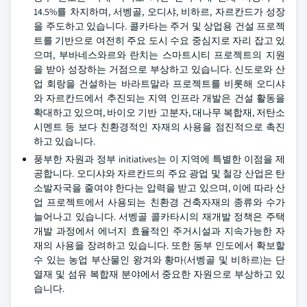
14.5%를 차지하며, 서벵골, 오디샤, 비하르, 자르칸드가 성장
을 주도하고 있습니다. 콜카타는 주거 및 상업용 건설 프로젝
트를 기반으로 여전히 주요 도시 수요 중심지로 자리 잡고 있
으며, 부바네스와르와 란치는 스마트시티 프로젝트의 지원
을 받아 성장하는 거점으로 부상하고 있습니다. 신도로와 산
업 회랑을 건설하는 바라트말라 프로젝트를 비롯해 오디샤
와 자르칸드에서 추진되는 지역 인프라 개발은 건설 활동을
확대하고 있으며, 바이오 기반 고분자, 대나무 복합재, 저탄소
시멘트 등 보다 친환경적인 자재의 사용을 점진적으로 촉진
하고 있습니다.
풍부한 자원과 정부 initiatives는 이 지역에 특별한 이점을 제
공합니다. 오디샤와 자르칸드의 주요 광업 및 철강 산업은 탄
소발자국을 줄여야 한다는 압력을 받고 있으며, 이에 따라 산
업 프로젝트에서 사용되는 친환경 건축자재의 종류와 수가
늘어나고 있습니다. 서벵골 콜카타시의 재개발 정책은 주택
개발 과정에서 에너지 효율적인 주거시설과 지속가능한 자
재의 사용을 장려하고 있습니다. 또한 동부 인도에서 확보할
수 있는 농업 부산물인 왕겨와 황마(서벵골 및 비하르)는 단
열재 및 섬유 복합재 분야에서 중요한 자원으로 부상하고 있
습니다.