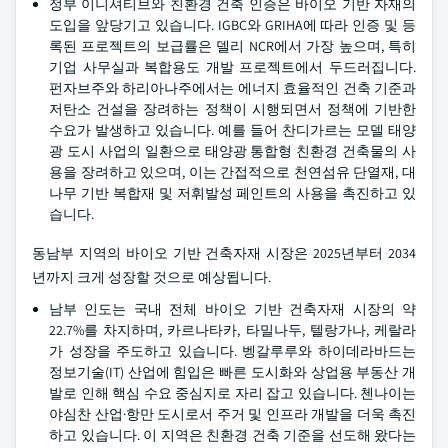
정부 이니셔티브와 친환경 건축 인증은 바이오 기반 자재의
도입을 앞당기고 있습니다. IGBC와 GRIHA에 따라 인증 및 등
록된 프로젝트의 보급률은 델리 NCR에서 가장 높으며, 특히
기업 사무실과 복합용도 개발 프로젝트에서 두드러집니다.
펀자브주와 하리아나주에서는 에너지 효율적인 건축 기준과
저탄소 건설을 장려하는 정책이 시행되면서 정책에 기반한
수요가 발생하고 있습니다. 예를 들어 찬디가르는 모델 태양
광 도시 사업의 일환으로 태양광 통합형 친환경 건축물의 사
용을 장려하고 있으며, 이는 간접적으로 천연섬유 단열재, 대
나무 기반 복합재 및 저휘발성 페인트의 사용을 촉진하고 있
습니다.
동남부 지역의 바이오 기반 건축자재 시장은 2025년부터 2034
년까지 크게 성장할 것으로 예상됩니다.
남부 인도는 국내 전체 바이오 기반 건축자재 시장의 약
22.7%를 차지하며, 카르나타카, 타밀나두, 텔랑가나, 케랄라
가 성장을 주도하고 있습니다. 벵갈루루와 하이데라바드는
정보기술(IT) 산업에 힘입은 빠른 도시화와 상업용 부동산 개
발로 인해 핵심 수요 중심지로 자리 잡고 있습니다. 첸나이는
야심찬 산업·항만 도시로서 주거 및 인프라 개발을 더욱 촉진
하고 있습니다. 이 지역은 친환경 건축 기준을 선도해 왔다는