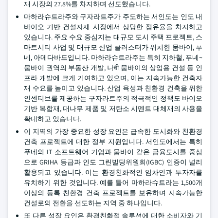
재 시장의 27.8%를 차지하며 선도했습니다.
마하라슈트라주와 구자라트주가 주도하는 서인도는 인도 내
바이오 기반 건설자재 시장에서 상당한 점유율을 차지하고
있습니다. 주요 수요 중심지는 대규모 도시 주택 프로젝트, 스
마트시티 사업 및 대규모 산업 클러스터가 위치한 뭄바이, 푸
네, 아메다바드입니다. 마하라슈트라주는 특히 지하철, 푸네~
뭄바이 권역의 부동산 개발, 나वी 뭄바이의 상업용 건설 등 인
프라 개발에 크게 기여하고 있으며, 이는 지속가능한 건축자
재 수요를 높이고 있습니다. 산업 육성과 친환경 건축을 위한
인센티브를 제공하는 구자라트주의 적극적인 정책도 바이오
기반 복합재, 대나무 제품 및 저탄소 시멘트 대체재의 사용을
확대하고 있습니다.
이 지역의 가장 중요한 성장 요인은 급속한 도시화와 친환경
건축 프로젝트에 대한 정부 지원입니다. 서인도에서는 특히
푸네의 IT 소프트웨어 기업과 뭄바이 같은 금융도시를 중심
으로 GRIHA 등급과 인도 그린빌딩위원회(IGBC) 인증이 널리
활용되고 있습니다. 이는 환경친화적인 임차인과 투자자를
유치하기 위한 것입니다. 예를 들어 마하라슈트라는 1,500개
이상의 등록 친환경 건축 프로젝트를 보유하며 지속가능한
건설로의 전환을 선도하는 지역 중 하나입니다.
또 다른 성장 요인은 환경친화적 솔루션에 대한 소비자와 기