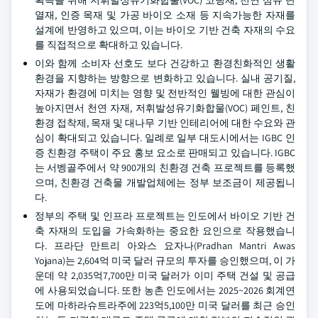
획득을 위해 저휘발성유기화합물(VOC) 코팅재, 천연 섬유 단
열재, 인증 목재 및 가공 바이오 소재 등 지속가능한 자재를
설계에 반영하고 있으며, 이는 바이오 기반 건축 자재의 수요
를 직접적으로 확대하고 있습니다.
이와 함께 소비자 선호도 보다 건강하고 환경친화적인 생활
환경을 지향하는 방향으로 변화하고 있습니다. 실내 공기질,
자재가 환경에 미치는 영향 및 전반적인 웰빙에 대한 관심이
높아지면서 천연 자재, 저휘발성유기화합물(VOC) 페인트, 친
환경 접착제, 목재 및 대나무 기반 인테리어에 대한 수요와 관
심이 확대되고 있습니다. 일례로 일부 대도시에서는 IGBC 인
증 친환경 주택이 주요 홍보 요소로 판매되고 있습니다. IGBC
는 서벵골주에서 약 900개의 친환경 건축 프로젝트를 등록했
으며, 친환경 건축물 개발업체에는 정부 보조금이 제공됩니
다.
정부의 주택 및 인프라 프로젝트는 인도에서 바이오 기반 건
축 자재의 도입을 가속화하는 중요한 요인으로 작용했습니
다. 프라단 만트리 아와스 요자나(Pradhan Mantri Awas
Yojana)는 2,604억 미국 달러 규모의 투자를 승인했으며, 이 가
운데 약 2,035억7,700만 미국 달러가 이미 주택 건설 및 공급
에 사용되었습니다. 또한 농촌 인도에서는 2025~2026 회계연
도에 마하라슈트라주에 223억5,100만 미국 달러를 최근 승인