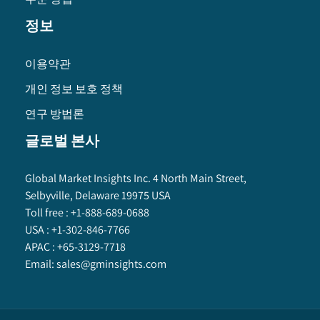
정보
이용약관
개인 정보 보호 정책
연구 방법론
글로벌 본사
Global Market Insights Inc. 4 North Main Street,
Selbyville, Delaware 19975 USA
Toll free :
+1-888-689-0688
USA :
+1-302-846-7766
APAC :
+65-3129-7718
Email:
sales@gminsights.com