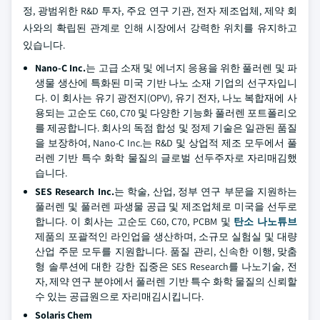
정, 광범위한 R&D 투자, 주요 연구 기관, 전자 제조업체, 제약 회
사와의 확립된 관계로 인해 시장에서 강력한 위치를 유지하고
있습니다.
Nano-C Inc.
는 고급 소재 및 에너지 응용을 위한 풀러렌 및 파
생물 생산에 특화된 미국 기반 나노 소재 기업의 선구자입니
다. 이 회사는 유기 광전지(OPV), 유기 전자, 나노 복합재에 사
용되는 고순도 C60, C70 및 다양한 기능화 풀러렌 포트폴리오
를 제공합니다. 회사의 독점 합성 및 정제 기술은 일관된 품질
을 보장하여, Nano-C Inc.는 R&D 및 상업적 제조 모두에서 풀
러렌 기반 특수 화학 물질의 글로벌 선두주자로 자리매김했
습니다.
SES Research Inc.
는 학술, 산업, 정부 연구 부문을 지원하는
풀러렌 및 풀러렌 파생물 공급 및 제조업체로 미국을 선두로
합니다. 이 회사는 고순도 C60, C70, PCBM 및
탄소 나노튜브
제품의 포괄적인 라인업을 생산하며, 소규모 실험실 및 대량
산업 주문 모두를 지원합니다. 품질 관리, 신속한 이행, 맞춤
형 솔루션에 대한 강한 집중은 SES Research를 나노기술, 전
자, 제약 연구 분야에서 풀러렌 기반 특수 화학 물질의 신뢰할
수 있는 공급원으로 자리매김시킵니다.
Solaris Chem