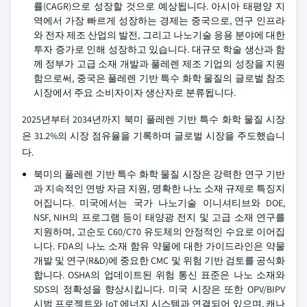
률(CAGR)으로 성장할 것으로 예상됩니다. 아시아 태평양 지
역에서 가장 빠르게 성장하는 경제는 중국으로, 연구 인프라
와 전자 제조 산업의 발전, 그리고 나노기술 응용 분야에 대한
투자 증가로 인해 성장하고 있습니다. 대규모 학술 생산과 함
께 정부가 고급 소재 개발과 풀레렌 제조 기업의 성장을 지원
함으로써, 중국은 풀레렌 기반 특수 화학 물질의 글로벌 참조
시장에서 주요 소비자이자 생산자로 분류됩니다.
2025년부터 2034년까지 북미 풀레렌 기반 특수 화학 물질 시장
은 31.2%의 시장 점유율을 기록하며 글로벌 시장을 주도했습니
다.
북미의 풀레렌 기반 특수 화학 물질 시장은 강력한 연구 기반
과 지속적인 연방 자금 지원, 명확한 나노 소재 규제로 특징지
어집니다. 미국에서는 국가 나노기술 이니셔티브와 DOE,
NSF, NIH의 프로그램 등이 태양광 전지 및 고급 소재 연구를
지원하며, 고순도 C60/C70 유도체의 안정적인 수요로 이어집
니다. FDA의 나노 소재 함유 약물에 대한 가이드라인은 약물
개발 및 연구(R&D)에 중요한 CMC 및 위험 기반 검토를 공식화
합니다. OSHA의 업데이트된 위험 통신 표준은 나노 소재와
SDS의 정확성을 향상시킵니다. 미국 시장은 또한 OPV/BIPV
시범 프로젝트와 IoT 에너지 시스템과 연결되어 있으며, 캐나