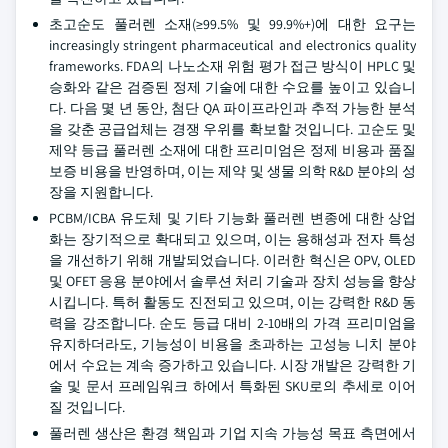
초고순도 풀러렌 소재(≥99.5% 및 99.9%+)에 대한 요구는
increasingly stringent pharmaceutical and electronics quality
frameworks. FDA의 나노소재 위험 평가 접근 방식이 HPLC 및
승화와 같은 검증된 정제 기술에 대한 수요를 높이고 있습니
다. 다음 몇 년 동안, 첨단 QA 파이프라인과 추적 가능한 분석
을 갖춘 공급업체는 경쟁 우위를 확보할 것입니다. 고순도 및
제약 등급 풀러렌 소재에 대한 프리미엄은 정제 비용과 품질
보증 비용을 반영하며, 이는 제약 및 생물 의학 R&D 분야의 성
장을 지원합니다.
PCBM/ICBA 유도체 및 기타 기능화 풀러렌 변종에 대한 상업
화는 장기적으로 확대되고 있으며, 이는 용해성과 전자 특성
을 개선하기 위해 개발되었습니다. 이러한 혁신은 OPV, OLED
및 OFET 응용 분야에서 솔루션 처리 기술과 장치 성능을 향상
시킵니다. 특허 활동도 진전되고 있으며, 이는 강력한 R&D 동
력을 강조합니다. 순도 등급 대비 2-10배의 가격 프리미엄을
유지하더라도, 기능성이 비용을 초과하는 고성능 니치 분야
에서 수요는 계속 증가하고 있습니다. 시장 개발은 강력한 기
술 및 문서 프레임워크 하에서 특화된 SKU로의 추세로 이어
질 것입니다.
풀러렌 생산은 환경 책임과 기업 지속 가능성 목표 측면에서