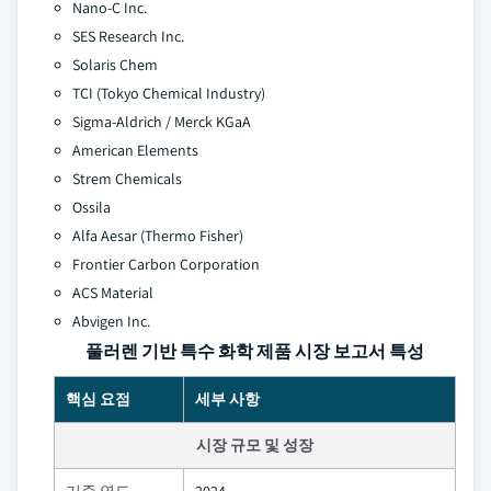
Nano-C Inc.
SES Research Inc.
Solaris Chem
TCI (Tokyo Chemical Industry)
Sigma-Aldrich / Merck KGaA
American Elements
Strem Chemicals
Ossila
Alfa Aesar (Thermo Fisher)
Frontier Carbon Corporation
ACS Material
Abvigen Inc.
풀러렌 기반 특수 화학 제품 시장 보고서 특성
핵심 요점
세부 사항
시장 규모 및 성장