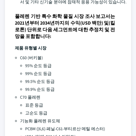
서 및 기타 신기술 분야에 잠재적 응용 가능성이 있습니다.
풀레렌 기반 특수 화학 물질 시장 조사 보고서는
2021년부터 2034년까지의 수익(USD 백만) 및(킬
로톤) 단위로 다음 세그먼트에 대한 추정치 및 전
망을 포함합니다:
제품 유형별 시장
C60 (버키볼)
95% 순도 등급
99% 순도 등급
99.5% 순도 등급
99.9% 순도 등급
C70 풀레렌
표준 등급
고순도 등급
기능화 풀레렌 유도체
PCBM ([6,6]-페닐-C61-부티르산 메틸 에스터)