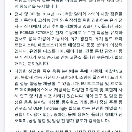
저광도 성능과 같은 특화된 이점을 통해 실리콘과 함께 OPV
의 중요성을 유지합니다.
전자 및 OPV는 2024년 117.3백만 달러와 22%의 시장 점유율
을 기록하며, 고성능 장치와 확장성을 위한 진화하는 유기 전
자 시장 내에서 성장 추이를 강화하고 있습니다. 풀러렌 파생
물 PCBM과 PC70BM은 전자 수용체로 우수한 특성을 유지하
면서도 용액 가공이 가능하여, 유기 광전지, 유기 필드 효과
트랜지스터, 페로브스카이트 태양전지 응용 분야에 이상적
입니다. 유연한 디스플레이, 웨어러블, 건물 통합 광전지 등
유기 전자의 수요 증가로 인해 고품질 풀러렌 수용체가 필요
해지는 분야입니다.
다양한 산업용 특수 응용 분야에는 촉매 지원체, 마찰학/코
팅, 복합재 성능 개선제가 포함되며, 소량의 풀러렌이 프리미
엄 성능 향상을 제공할 수 있습니다. EU 프로그램 및 프로젝
트 데이터베이스에서 제공하는 다양한 마찰학 및 복합재 사
례 연구 및 시범 배포 사례가 있습니다. 계약 연구 및 맞춤 합
성은 응용 분야별 파생물, 동위원소 라벨, 문서 중심 주문 등
연구소 및 OEM이 increasingly 필요로 하는 유연한 채널을 제
공합니다. 용매 없는, 승화된, 물에 용해된 풀러렌 형태가 선
호되며, 공정 통합 및 임상 전 평가 경로가 강화됩니다.