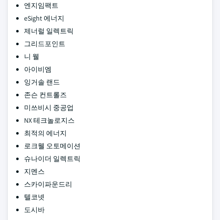
엔지임팩트
eSight 에너지
제너럴 일렉트릭
그리드포인트
니 웰
아이비엠
잉거솔 랜드
존슨 컨트롤즈
미쓰비시 중공업
NX 테크놀로지스
최적의 에너지
로크웰 오토메이션
슈나이더 일렉트릭
지멘스
스카이파운드리
텔코넷
도시바