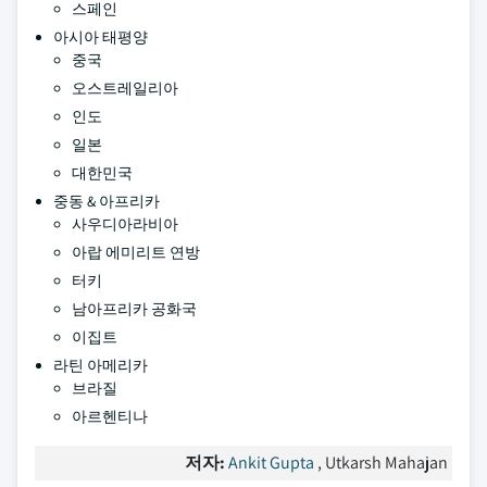
스페인
아시아 태평양
중국
오스트레일리아
인도
일본
대한민국
중동 & 아프리카
사우디아라비아
아랍 에미리트 연방
터키
남아프리카 공화국
이집트
라틴 아메리카
브라질
아르헨티나
저자:
Ankit Gupta
, Utkarsh Mahajan