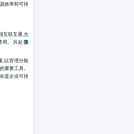
能源效率和可持
增强互联互通,允
费用。 兴起
微
案,以管理分散
标的重要工具。
现在是企业可持