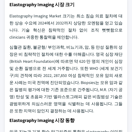
Elastography Imaging 시장 크기
Elastography Imaging Market 크기는 최소 침습 의료 절차에 대
한 상승 수요에 2024에서 2032까지 상당한 모멘텀을 얻고 있습
니다. 기술 혁신은 침략적인 절차 없이 조직 뻣뻣함으로
clinicians 귀중한 통찰력을 제안합니다.
심혈관 질환, 불균형/ 부인과학, 비뇨기과, 암, 등 만성 질환의 성
장은 비 침략적인 절차에 대한 수를 더해줍니다. 영국 심장 재단
(British Heart Foundation)에 따르면 약 620 만 명의 개인이 심장
및 순환 질병으로 전 세계 거주합니다. 또한 WHO (세계 보건기
구)의 견적에 따라 2022, 287,850 여성 침략적인 모유 암의 새로
운 사례는 미국 전역에 진단되었습니다. Biopsies는 모유 암과 같
은 질병의 평가에 대한 기존 표준으로 간주됩니다, M.R. (자기 공
명) 탄성 및 초음파 기반 엘라스토그래피 같은 비침범성 기술은
광범위하게 의심스러운 영역을 식별하는 데 사용됩니다. 그들
은 또한 지역이 암인지 결정하는 데 사용됩니다.
Elastography Imaging 시장 동향
인공 지능과 기계 학습 알고리즘의 통합은 elastography 이미징