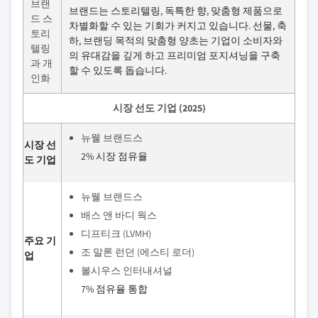
브랜
브랜드는 스토리텔링, 독특한 향, 맞춤형 제품으로
드 스
차별화할 수 있는 기회가 커지고 있습니다. 선물, 축
토리
하, 브랜딩 목적의 맞춤형 양초는 기업이 소비자와
텔링
의 유대감을 깊게 하고 프리미엄 포지셔닝을 구축
과 개
할 수 있도록 돕습니다.
인화
시장 선도 기업 (2025)
뉴웰 브랜드스
시장 선
2% 시장 점유율
도 기업
뉴웰 브랜드스
배스 앤 바디 웍스
디프티크 (LVMH)
주요 기
조 말론 런던 (에스티 로더)
업
볼시우스 인터내셔널
7% 점유율 통합