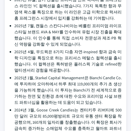
스 라인인 YC 컬렉션을 출시했습니다. 7가지 독특한 향과 무
염색 왁스를 특징으로 하는 이 라인은 고급 미학으로 럭셔리
홈 프레그런스 시장에서 입지를 강화하는 데 기여합니다.
2025년 7월, 캔들스 스칸디나비아는 베를린 프리미엄 라이프
스타일 브랜드 AVA & MAY를 인수하여 유럽 시장 진출을 확대
했습니다. 이 인수를 통해 직접 소비자 전문성과 제조·PB 혁
신 역량을 강화할 수 있게 되었습니다.
2025년 4월, 우드윅은 8가지 다층 자연-inspired 향과 금속 미
학 디자인을 특징으로 하는 프리셔스 메탈스 컬렉션을 출시
했습니다. 이 컬렉션은 특허받은 플러스윅 기술로 refined한
멀티센서리 경험을 제공합니다.
2025년 1월, Starkel Capital Management은 Bianchi Candle Co.
에 투자하여 오마하에서 하루 최대 119,000개의 추가 초 생산
을 가능하게 했습니다. 이 투자는 Bianchi가 전 세계적으로 증
가하는 천연 및 친환경 초에 대한 수요와 프리미엄 사설 브랜
드 파트너십을 활용하는 데 도움이 되고 있습니다.
2024년 3월, Goose Creek Candles는 켄터키주 리버티에 500
만 달러 규모의 85,000평방피트 규모의 유통 센터 확장을 착
공했으며, 160개의 일자리를 창출했습니다. 이 확장은 회사가
급속히 증가하는 소매업체 수요를 충족하고 월마트 파트너