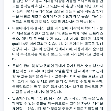
등 천연 왁스 사용과 재사용·재활용 가능한 소재로容器를 만
드는 움직임이 확산되고 있습니다. 환경의식을 지닌 소비자
가 늘어나면서 윤리적으로 조달된 캔들 재료와 저탄소 발자
국을 목표로 제조된 소재에 대한 수요가 매우 높습니다(이는
캔들의 조달 및 제조 방식 자체를 변화시키고 있습니다).
아로마테라피/웰니스: 캔들 마케팅이 시각적 미학에서 기능
적 제품으로 전환되고 있습니다. 캔들은 이제 이완, 스트레스
해소, 에너지 제공을 위한 essential oils를 활용한 치료적
qualities로 마케팅되고 있습니다. 이 트렌드는 캔들을 정신
건강과 자기 관리의 습관에 연계시키며, 사용자에게 순수한
미적 목적보다는 치료적 보조 도구로 자리잡아가고 있습니
다.
온라인 판매 및 DTC: 온라인 판매가 증가하면서 촛불 생산자
들은 직접 소비자(DTC) 판매 모델을 통해 전 세계적으로 판매
할 수 있는 능력을 갖추게 되었습니다. DTC 판매는 브랜드 경
험, 고객 서비스 및 재고 관리를 더 잘 통제할 수 있게 해주며,
궁극적으로는 매우 좁은 틈새시장에서 브랜드 충성도와 존
재감을 높이는 데 기여할 것입니다.
맞춤화/개인화: 개별 향, 용기 스타일/디자인, 라벨 등을 맞춤
제작할 수 있는 촛불을 제공함으로써 고객은 자신의 개성을
표현할 수 있습니다. 또한 맞춤형 촛불은 선물로 전달할 때 개