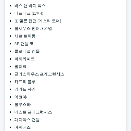
바스 앤 바디 웍스
디프티크 (LVMH)
조 말론 런던 (에스티 로더)
볼시우스 인터내셔널
시르 트뤼동
P.F. 캔들 코
콜로니얼 캔들
파티라이트
랄리크
글라스하우스 프레그런시스
카프리 블루
리가드 파리
이코야
볼루스파
네스트 프레그런시스
패디왁스 캔들
아퀴에스