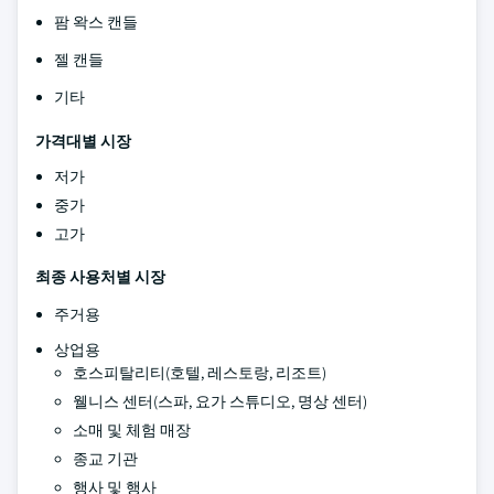
팜 왁스 캔들
젤 캔들
기타
가격대별 시장
저가
중가
고가
최종 사용처별 시장
주거용
상업용
호스피탈리티(호텔, 레스토랑, 리조트)
웰니스 센터(스파, 요가 스튜디오, 명상 센터)
소매 및 체험 매장
종교 기관
행사 및 행사