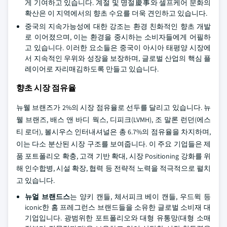
게 기여하고 있습니다. 계절 및 명절慶事와 셀프케어 문화의
확산은 이 지역에서의 향초 수요를 더욱 견인하고 있습니다.
중국의 지속가능성에 대한 강조는 환경 친화적인 향초 개발
로 이어졌으며, 이는 환경을 중시하는 소비자들에게 어필하
고 있습니다. 이러한 요소들은 중국이 아시아 태평양 시장에
서 지속적인 우위와 성장을 보장하며, 글로벌 산업의 핵심 플
레이어로 자리매김하도록 만들고 있습니다.
향초 시장 점유율
뉴웰 브랜즈가 2%의 시장 점유율로 선두를 달리고 있습니다. 뉴
웰 브랜즈, 배스 앤 바디 웍스, 디피크(LVMH), 조 말론 런던(에스
티 로더), 볼시우스 인터내셔널은 총 6.7%의 점유율을 차지하며,
이는 다소 분산된 시장 구조를 보여줍니다. 이 주요 기업들은 제
품 포트폴리오 확충, 고객 기반 확대, 시장 Positioning 강화를 위
해 인수합병, 시설 확장, 협력 등 전략적 노력을 적극적으로 펼치
고 있습니다.
뉴얼 브랜드스
는 양키 캔들, 체서피크 베이 캔들, 우드윅 등
iconic한 홈 프레그런스 브랜드들을 소유한 글로벌 소비재 대
기업입니다. 광범위한 포트폴리오와 대형 유통망(대형 소매