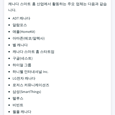
캐나다 스마트 홈 산업에서 활동하는 주요 업체는 다음과 같습
니다.
ADT 캐나다
알람포스
애플(HomeKit)
아마존(에코/알렉사)
벨 캐나다
캐나다 스마트 홈 스타트업
구글(네스트)
하이얼 그룹
하니웰 인터내셔널 Inc.
LG전자 캐나다
로저스 커뮤니케이션즈
삼성(SmartThings)
텔루스
비빈트
월풀 캐나다