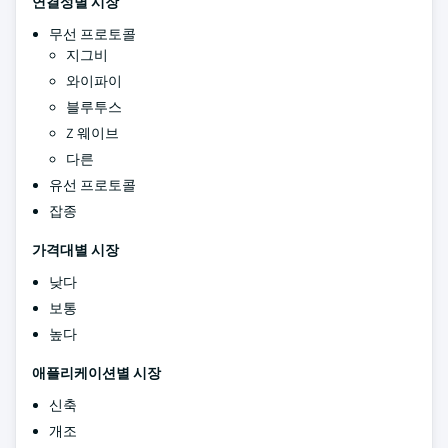
연결성별 시장
무선 프로토콜
지그비
와이파이
블루투스
Z 웨이브
다른
유선 프로토콜
잡종
가격대별 시장
낮다
보통
높다
애플리케이션별 시장
신축
개조