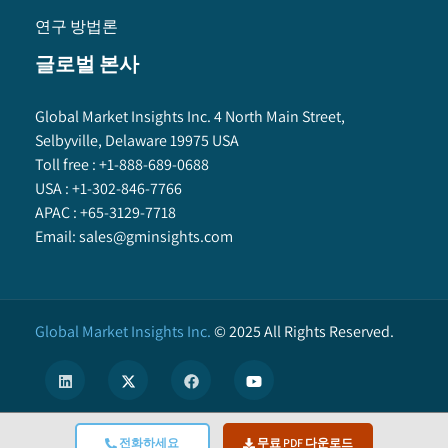
연구 방법론
글로벌 본사
Global Market Insights Inc. 4 North Main Street,
Selbyville, Delaware 19975 USA
Toll free :
+1-888-689-0688
USA :
+1-302-846-7766
APAC :
+65-3129-7718
Email:
sales@gminsights.com
Global Market Insights Inc.
©
2025
All Rights Reserved.
전화하세요
무료 PDF 다운로드
X
We use cookies to enhance user experience. (
Privacy Policy
)