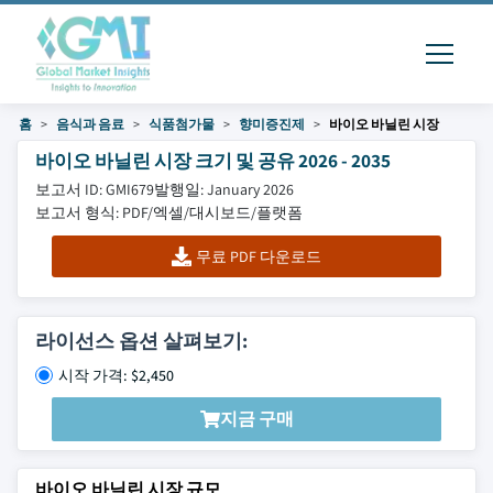
홈
음식과 음료
식품첨가물
향미증진제
바이오 바닐린 시장
바이오 바닐린 시장 크기 및 공유 2026 - 2035
보고서 ID: GMI679
발행일: January 2026
보고서 형식: PDF/엑셀/대시보드/플랫폼
무료 PDF 다운로드
라이선스 옵션 살펴보기:
시작 가격: $2,450
지금 구매
바이오 바닐린 시장 규모