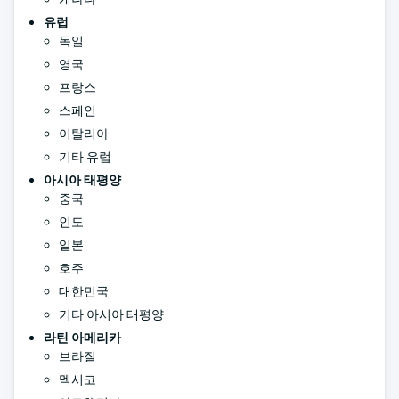
유럽
독일
영국
프랑스
스페인
이탈리아
기타 유럽
아시아 태평양
중국
인도
일본
호주
대한민국
기타 아시아 태평양
라틴 아메리카
브라질
멕시코