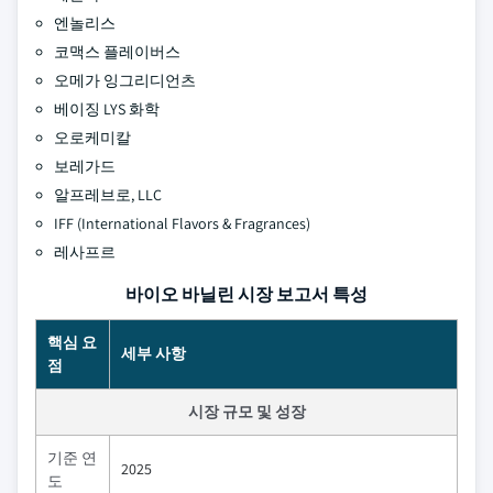
엔놀리스
코맥스 플레이버스
오메가 잉그리디언츠
베이징 LYS 화학
오로케미칼
보레가드
알프레브로, LLC
IFF (International Flavors & Fragrances)
레사프르
바이오 바닐린 시장 보고서 특성
핵심 요
세부 사항
점
시장 규모 및 성장
기준 연
2025
도