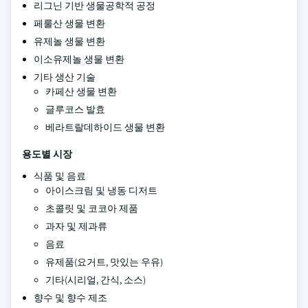
리그닌 기반 생물공학적 공정
페룰산 생물 변환
유제놀 생물 변환
이소유제놀 생물 변환
기타 생산 기술
카페산 생물 변환
글루코스 발효
베라트랄데하이드 생물 변환
용도별 시장
식품 및 음료
아이스크림 및 냉동 디저트
초콜릿 및 코코아 제품
과자 및 제과류
음료
유제품(요거트, 맛있는 우유)
기타(시리얼, 간식, 소스)
향수 및 향수 제조