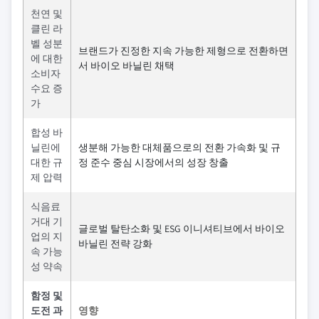
천연 및
클린 라
벨 성분
브랜드가 진정한 지속 가능한 제형으로 전환하면
에 대한
서 바이오 바닐린 채택
소비자
수요 증
가
합성 바
닐린에
생분해 가능한 대체품으로의 전환 가속화 및 규
대한 규
정 준수 중심 시장에서의 성장 창출
제 압력
식음료
거대 기
글로벌 탈탄소화 및 ESG 이니셔티브에서 바이오
업의 지
바닐린 전략 강화
속 가능
성 약속
함정 및
도전 과
영향