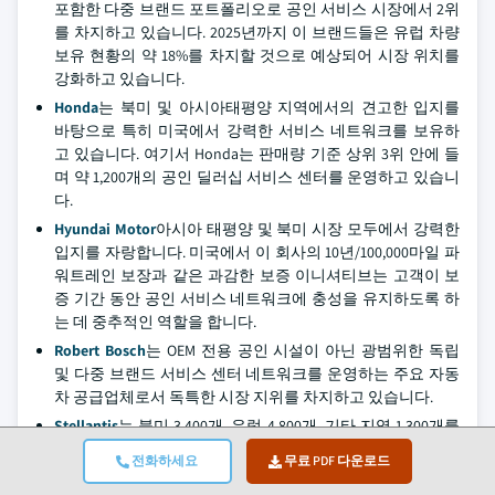
포함한 다중 브랜드 포트폴리오로 공인 서비스 시장에서 2위
를 차지하고 있습니다. 2025년까지 이 브랜드들은 유럽 차량
보유 현황의 약 18%를 차지할 것으로 예상되어 시장 위치를
강화하고 있습니다.
Honda
는 북미 및 아시아태평양 지역에서의 견고한 입지를
바탕으로 특히 미국에서 강력한 서비스 네트워크를 보유하
고 있습니다. 여기서 Honda는 판매량 기준 상위 3위 안에 들
며 약 1,200개의 공인 딜러십 서비스 센터를 운영하고 있습니
다.
Hyundai Motor
아시아 태평양 및 북미 시장 모두에서 강력한
입지를 자랑합니다. 미국에서 이 회사의 10년/100,000마일 파
워트레인 보장과 같은 과감한 보증 이니셔티브는 고객이 보
증 기간 동안 공인 서비스 네트워크에 충성을 유지하도록 하
는 데 중추적인 역할을 합니다.
Robert Bosch
는 OEM 전용 공인 시설이 아닌 광범위한 독립
및 다중 브랜드 서비스 센터 네트워크를 운영하는 주요 자동
차 공급업체로서 독특한 시장 지위를 차지하고 있습니다.
Stellantis
는 북미 3,400개, 유럽 4,800개, 기타 지역 1,300개를
포함하여 전 세계적으로 약 9,500개의 공인 서비스 위치를 운
전화하세요
무료 PDF 다운로드
영하고 있습니다. 이 회사는 유산 브랜드 전반에 걸쳐 서비스
표준, 진단 시스템 및 고객 경험을 통합하는 데 어려움을 겪고