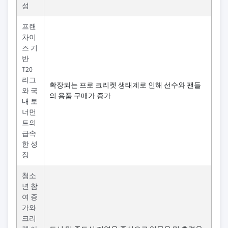
성
프랜
차이
즈 기
반
T20
리그
확장되는 프로 크리켓 생태계로 인해 선수와 팬들
와 국
의 용품 구매가 증가
내 토
너먼
트의
급속
한 성
장
청소
년 참
여 증
가와
크리