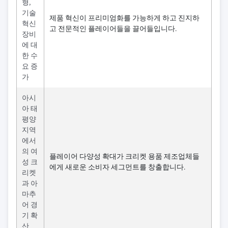
형,
기술
제품 혁신이 프리미엄화를 가능하게 하고 진지하
혁신
고 전문적인 플레이어들을 끌어들입니다.
장비
에 대
한 수
요 증
가
아시
아 태
평양
지역
에서
의 여
플레이어 다양성 확대가 크리켓 용품 제조업체들
성 크
에게 새로운 소비자 세그먼트를 창출합니다.
리켓
과 아
마추
어 경
기 확
산