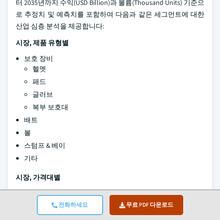
터 2035년까지 수익(USD Billion)과 볼륨(Thousand Units) 기준으
로 추정치 및 예측치를 포함하여 다음과 같은 세그먼트에 대한
산업 심층 분석을 제공합니다:
시장, 제품 유형별
보호 장비
헬멧
패드
글러브
복부 보호대
배트
볼
스텀프 & 베이
기타
시장, 가격대별
USD 100 미만
전화하세요
무료 PDF 다운로드
USD 100 - USD 200
USD 200 초과