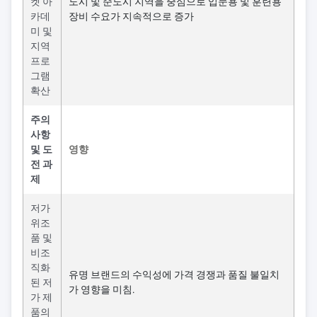
켓 아
도시 및 준도시 지역을 중심으로 입문용 및 훈련용
카데
장비 수요가 지속적으로 증가
미 및
지역
프로
그램
확산
주의
사항
및 도
영향
전 과
제
저가
위조
품 및
비조
직화
유명 브랜드의 수익성에 가격 경쟁과 품질 불일치
된 저
가 영향을 미침.
가 제
품의