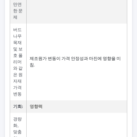
만연
한 문
제
버드
나무
목재
및 보
호 폴
제조원가 변동이 가격 안정성과 마진에 영향을 미
리머
침.
와 같
은 원
자재
가격
변동
기회:
영향력
경량
화,
맞춤