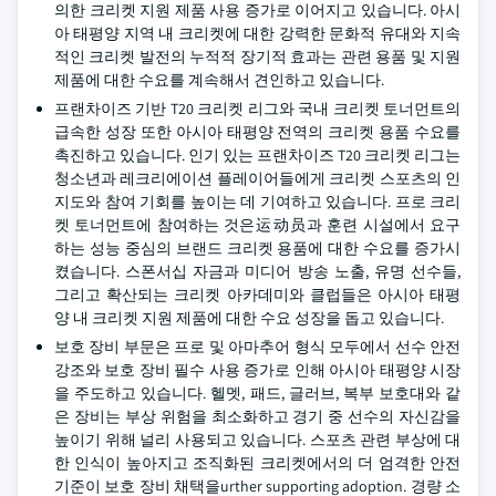
의한 크리켓 지원 제품 사용 증가로 이어지고 있습니다. 아시
아 태평양 지역 내 크리켓에 대한 강력한 문화적 유대와 지속
적인 크리켓 발전의 누적적 장기적 효과는 관련 용품 및 지원
제품에 대한 수요를 계속해서 견인하고 있습니다.
프랜차이즈 기반 T20 크리켓 리그와 국내 크리켓 토너먼트의
급속한 성장 또한 아시아 태평양 전역의 크리켓 용품 수요를
촉진하고 있습니다. 인기 있는 프랜차이즈 T20 크리켓 리그는
청소년과 레크리에이션 플레이어들에게 크리켓 스포츠의 인
지도와 참여 기회를 높이는 데 기여하고 있습니다. 프로 크리
켓 토너먼트에 참여하는 것은运动员과 훈련 시설에서 요구
하는 성능 중심의 브랜드 크리켓 용품에 대한 수요를 증가시
켰습니다. 스폰서십 자금과 미디어 방송 노출, 유명 선수들,
그리고 확산되는 크리켓 아카데미와 클럽들은 아시아 태평
양 내 크리켓 지원 제품에 대한 수요 성장을 돕고 있습니다.
보호 장비 부문은 프로 및 아마추어 형식 모두에서 선수 안전
강조와 보호 장비 필수 사용 증가로 인해 아시아 태평양 시장
을 주도하고 있습니다. 헬멧, 패드, 글러브, 복부 보호대와 같
은 장비는 부상 위험을 최소화하고 경기 중 선수의 자신감을
높이기 위해 널리 사용되고 있습니다. 스포츠 관련 부상에 대
한 인식이 높아지고 조직화된 크리켓에서의 더 엄격한 안전
기준이 보호 장비 채택을urther supporting adoption. 경량 소