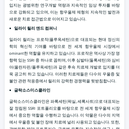
입지는 광범위한 연구개발 역량과 지속적인 임상 투자를 바탕
으로 강화되고 있으며, 이는 항우울제 제형의 지속적인 발전과
새로운 치료 접근법으로 이어지고 있습니다.
일라이 릴리 앤드 컴퍼니
일라이 릴리는 프로작(플루옥세틴)으로 대표되는 현대 정신의
학의 혁신적 기여를 바탕으로 전 세계 항우울제 시장에서
ominant한 역할을 유지하고 있습니다. 프로작은 역사상 가장 영
향력 있는 SSRI 중 하나로 꼽히며, 이후 심발타(둘록세틴)와 심비
아(올란자핀/플루옥세틴)과 같은 후속 치료제 개발로 입지를 더
욱 공고히 하고 있습니다. 이러한 치료제들은 다수의 우울증 및
불안 관련 적응증에서 릴리의 강력한 경쟁력을 뒷받침합니다.
글락소스미스클라인
글락소스미스클라인은 파록세틴(팍실, 세록사트)으로 대표되는
잘 정립된 SSRI 포트폴리오를 바탕으로 전 세계 항우울제 시장
에서 중요한 역할을 수행하고 있습니다. 이 약물은 다수의 지역
에서 우울증 및 불안 장애 치료에 널리 사용되고 있습니다. 또한,
광범위한 제약 포트폴리오, 글로벌 유통망, 지속적인 연구 노력