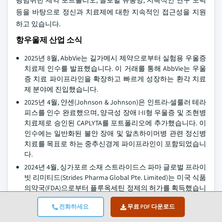
등을 바탕으로 정신과 치료제에 대한 지속적인 접근성을 지원
하고 있습니다.
항우울제 산업 소식
2025년 8월, AbbVie는 길가메시 제약으로부터 실험용 우울증
치료제 인수를 발표했습니다. 이 거래를 통해 AbbVie는 우울
증 치료 파이프라인을 확장하고 빠르게 성장하는 환각 치료
제 분야에 진입했습니다.
2025년 4월, 얀센(Johnson & Johnson)은 인트라-셀룰러 테라
피스를 인수 완료했으며, 양극성 장애 I·II형 우울증 및 조현병
치료제로 승인된 CAPLYTA를 포트폴리오에 추가했습니다. 이
인수에는 일반화된 불안 장애 및 알츠하이머병 관련 정신병
치료를 목표로 하는 중추신경계 파이프라인이 포함되었습니
다.
2024년 4월, 싱가포르 소재 스트라이드스 파마 글로벌 프라이
빗 리미티드(Strides Pharma Global Pte. Limited)는 미국 식품
의약국(FDA)으로부터 플루옥세틴 정제의 허가를 획득했습니
다. 이 허가는 스트라이드스 파마가 미국 시장에서Generic 항
전화하세요
무료 PDF 다운로드
우울제 포트폴리오를 확장하고, 수요가 높은 치료 분야에서
시장 입지를 강화하며 매출 성장을 견인하는 데 기여했습니