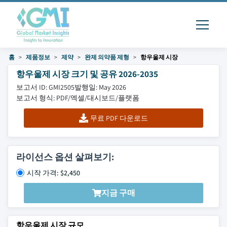
홈
제품정보
제약
완제 의약품 제형
항우울제 시장
항우울제 시장 크기 및 공유 2026-2035
보고서 ID: GMI2505
발행일: May 2026
보고서 형식: PDF/엑셀/대시보드/플랫폼
무료 PDF 다운로드
라이선스 옵션 살펴보기:
시작 가격: $2,450
지금 구매
항우울제 시장 규모