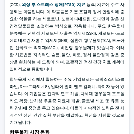
(OCD),
외상 후 스트레스 장애(PTSD) 치료
등)의 치료에 주로 사
용되는 약물입니다. 이 약물들은 기분 조절과 정서 안정화에 중
요한 역할을 하는 세로토닌, 노르에피네프린, 도파민과 같은 신
경전달물질을 조절하는 방식으로 작용합니다. 주요 항우울제
분류에는 선택적 세로토닌 재흡수 억제제(SSRI), 세로토닌-노르
에피네프린 재흡수 억제제(SNRI), 삼환계 항우울제(TCA), 모노아
민 산화효소 억제제(MAOI), 비전형 항우울제가 있습니다. 이러
한 치료법은 지속적인 슬픔, 불안, 피로, 정서 불안정과 같은 증
상을 완화하는 데 도움이 되며, 포괄적인 정신 건강 치료 계획에
일반적으로 통합됩니다.
항우울제 시장에서 활동하는 주요 기업으로는 글락소스미스클
라인, 아스트라제네카, 일라이 릴리 앤드 컴퍼니, 화이자 등이 있
습니다. 이 기업들은 전략적 연구 개발, 차세대 항우울제 포트폴
리오 확장, 난치성 우울증 치료제 개발, 글로벌 제조 및 유통 능
력 강화에 중점을 두고 있습니다. 이들의 지속적인 노력은 전 세
계적인 정신 건강 질환 부담을 해결하고 혁신을 지원할 것으로
기대됩니다.
항우울제 시장 동향