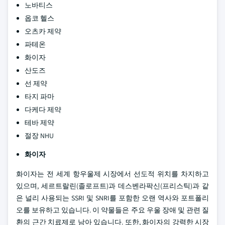
노바티스
옵코 헬스
오츠카 제약
파테온
화이자
산도즈
선 제약
타지 파마
다케다 제약
테바 제약
절장 NHU
화이자
화이자는 전 세계 항우울제 시장에서 선도적 위치를 차지하고
있으며, 세르트랄린(졸로프트)과 데스벤라팍신(프리스틱)과 같
은 널리 사용되는 SSRI 및 SNRI를 포함한 오랜 역사와 포트폴리
오를 보유하고 있습니다. 이 약물들은 주요 우울 장애 및 관련 질
환의 근간 치료제로 남아 있습니다. 또한, 화이자의 강력한 시장