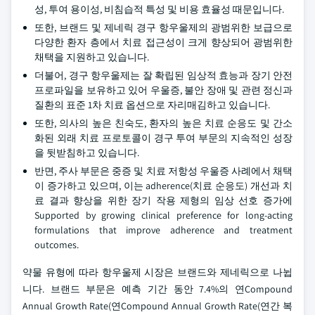
성, 투여 용이성, 비침습적 특성 및 비용 효율성 때문입니다.
또한, 브랜드 및 제네릭 경구 항우울제의 광범위한 보급으로
다양한 환자 층에서 치료 접근성이 크게 향상되어 광범위한
채택을 지원하고 있습니다.
더불어, 경구 항우울제는 잘 확립된 임상적 효능과 장기 안전
프로파일을 보유하고 있어 우울증, 불안 장애 및 관련 정신과
질환의 표준 1차 치료 옵션으로 자리매김하고 있습니다.
또한, 의사의 높은 친숙도, 환자의 높은 치료 순응도 및 간소
화된 외래 치료 프로토콜이 경구 투여 부문의 지속적인 성장
을 뒷받침하고 있습니다.
반면, 주사 부문은 중증 및 치료 저항성 우울증 사례에서 채택
이 증가하고 있으며, 이는 adherence(치료 순응도) 개선과 치
료 결과 향상을 위한 장기 작용 제형의 임상 선호 증가에
Supported by growing clinical preference for long-acting
formulations that improve adherence and treatment
outcomes.
약물 유형에 따라 항우울제 시장은 브랜드와 제네릭으로 나뉩
니다. 브랜드 부문은 예측 기간 동안 7.4%의 연Compound
Annual Growth Rate(연Compound Annual Growth Rate(연간 복