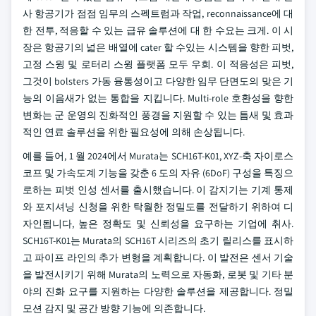
사 항공기가 점점 임무의 스펙트럼과 작업, reconnaissance에 대
한 전투, 적응할 수 있는 급유 솔루션에 대 한 수요는 크게. 이 시
장은 항공기의 넓은 배열에 cater 할 수있는 시스템을 향한 피벗,
고정 스윙 및 로터리 스윙 플랫폼 모두 우회. 이 적응성은 피벗,
그것이 bolsters 가동 융통성이고 다양한 임무 단면도의 맞은 기
능의 이음새가 없는 통합을 지킵니다. Multi-role 호환성을 향한
변화는 군 운영의 진화적인 풍경을 지원할 수 있는 틈새 및 효과
적인 연료 솔루션을 위한 필요성에 의해 손상됩니다.
예를 들어, 1 월 2024에서 Murata는 SCH16T-K01, XYZ-축 자이로스
코프 및 가속도계 기능을 갖춘 6 도의 자유 (6DoF) 구성을 특징으
로하는 피벗 인성 센서를 출시했습니다. 이 감지기는 기계 통제
와 포지셔닝 신청을 위한 탁월한 정밀도를 전달하기 위하여 디
자인됩니다, 높은 정확도 및 신뢰성을 요구하는 기업에 취사.
SCH16T-K01는 Murata의 SCH16T 시리즈의 초기 릴리스를 표시하
고 파이프 라인의 추가 변형을 계획합니다. 이 발전은 센서 기술
을 발전시키기 위해 Murata의 노력으로 자동화, 로봇 및 기타 분
야의 진화 요구를 지원하는 다양한 솔루션을 제공합니다. 정밀
모션 감지 및 공간 방향 기능에 의존합니다.