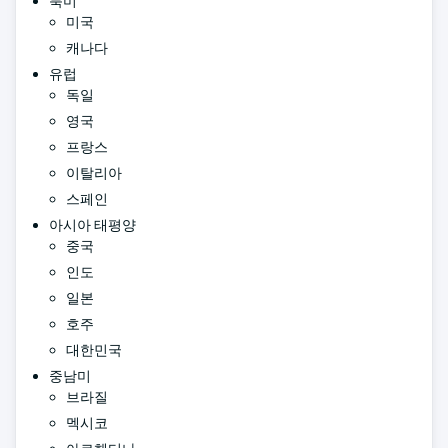
북미
미국
캐나다
유럽
독일
영국
프랑스
이탈리아
스페인
아시아 태평양
중국
인도
일본
호주
대한민국
중남미
브라질
멕시코