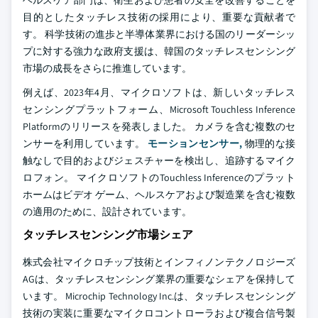
ヘルスケア部門は、衛生および患者の安全を改善することを
目的としたタッチレス技術の採用により、重要な貢献者で
す。 科学技術の進歩と半導体業界における国のリーダーシッ
プに対する強力な政府支援は、韓国のタッチレスセンシング
市場の成長をさらに推進しています。
例えば、2023年4月、マイクロソフトは、新しいタッチレス
センシングプラットフォーム、Microsoft Touchless Inference
Platformのリリースを発表しました。 カメラを含む複数のセ
ンサーを利用しています。
モーションセンサー,
物理的な接
触なしで目的およびジェスチャーを検出し、追跡するマイク
ロフォン。 マイクロソフトのTouchless Inferenceのプラット
ホームはビデオ ゲーム、ヘルスケアおよび製造業を含む複数
の適用のために、設計されています。
タッチレスセンシング市場シェア
株式会社マイクロチップ技術とインフィノンテクノロジーズ
AGは、タッチレスセンシング業界の重要なシェアを保持して
います。 Microchip Technology Inc.は、タッチレスセンシング
技術の実装に重要なマイクロコントローラおよび複合信号製