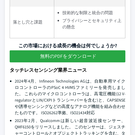
技術的な制限と統合の問題
プライバシーとセキュリティ上
落とし穴と課題
の懸念
この市場における成長の機会は何でしょうか?
無料のPDFをダウンロード
タッチレスセンシング業界ニュース
2024年4月、Infineon Technologies AGは、自動車用マイク
ロコントローラのPSoC 4 HVMSファミリーを発売しまし
た。 これらのマイクロコントローラは、高電圧機能(12 V-
regulatorとLIN/CXPIトランシーバーを含む)と、CAPSENSE
や誘導センシングなどの高度なアナログ機能を組み合わせ
たものです。 ISO26262準拠、ISO21434対応
2023年2月、Qualcommは新しい超音波近接センサー、
QMF6150をリリースしました。 このセンサーは、ジェスチ
ャーコントロールとオブジェクトトラッキングを含む、タ