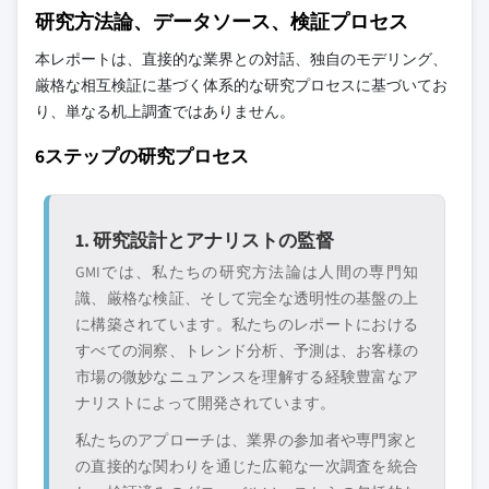
このレポートに掲載されている企業は厳選さ
研究方法論、データソース、検証プロセス
8.6.2 南アフリカ
れたものであり、競合全体を網羅するもので
8.6.3 サウジアラビア
本レポートは、直接的な業界との対話、独自のモデリング、
はありません。
厳格な相互検証に基づく体系的な研究プロセスに基づいてお
8.6.4 中東・アフリカその他
り、単なる机上調査ではありません。
当社の市場収益計算は、個別にプロファイル
6ステップの研究プロセス
されていないメーカー、販売業者、専門業者
を含む全地域の全プレイヤーを考慮したボト
ムアップ手法を採用しています。プロファイ
ルセクションは戦略的に重要なプレイヤーに
1. 研究設計とアナリストの監督
焦点を当てており、市場規模の範囲を定義す
GMIでは、私たちの研究方法論は人間の専門知
るものではありません。
識、厳格な検証、そして完全な透明性の基盤の上
競合環境には以下も含まれる可能性があります
に構築されています。私たちのレポートにおける
グローバルトップ
市場アクセスを支
すべての洞察、トレンド分析、予測は、お客様の
層に属さない地
配する販売代理店
市場の微妙なニュアンスを理解する経験豊富なア
域・国内限定のリ
やチャネルパート
ナリストによって開発されています。
ーダー企業
ナー
私たちのアプローチは、業界の参加者や専門家と
の直接的な関わりを通じた広範な一次調査を統合
新興の破壊的企
特定の用途やエン