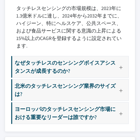
9.6 Eyesight Technologies Ltd.
する懸念
タッチレスセンシングの市場規模は、2023年に
8.3.4 イタリア
9.7 Google LLC
3.9 成長ポテンシャル分析
1.3億米ドルに達し、2024年から2032年までに、
8.3.5 スペイン
9.8 Infineon Technologies AG
3.10 ポーターの分析
ハイジーン、特にヘルスケア、公共スペース、
8.3.6 欧州その他
9.9 Intel Corporation
3.10.1 サプライヤーの交渉力
および食品サービスに関する意識の上昇による
8.4 アジア太平洋
9.10 InvenSense, Inc.
3.10.2 バイヤーの交渉力
15%以上のCAGRを登録するように設定されてい
8.4.1 中国
9.11 Microchip Technology Inc.
3.10.3 新規参入の脅威
ます.
8.4.2 インド
9.12 Microsoft Corporation
3.10.4 代替品の脅威
8.4.3 日本
9.13 MorphoTrak, LLC
なぜタッチレスのセンシングボイスアシス
3.10.5 業界内の競争
8.4.4 韓国
タンスが成長するのか?
9.14 NXP Semiconductors N.V.
3.11 PESTEL分析
8.4.5 ANZ
9.15 OMNIVISION Technologies, Inc.
北米のタッチレスセンシング業界のサイズ
8.4.6 アジア太平洋その他
9.16 Pebbles Interfaces Ltd.
は?
8.5 ラテンアメリカ
9.17 Pison Technology, Inc.
8.5.1 ブラジル
9.18 QUALCOMM Incorporated
ヨーロッパのタッチレスセンシング市場に
8.5.2 メキシコ
9.19 Somalytics, Inc.
おける重要なリーダーは誰ですか?
8.5.3 ラテンアメリカその他
9.20 XYZ Interactive Technologies, Inc.
8.6 中東・アフリカ
主要な競合他社が見当たりませんか？
8.6.1 アラブ首長国連邦