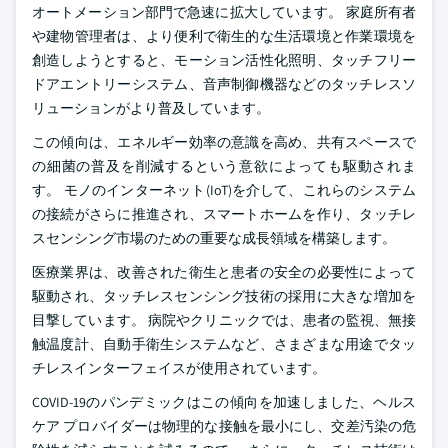
オートメーション部門で急速に拡大しています。 家庭所有者
や建物管理者は、より便利で衛生的な生活環境と作業環境を
創造しようとすると、モーション活性化照明、タッチフリー
ドアエントリーシステム、音声制御機器などのタッチレスソ
リューションがより普及しています。
この傾向は、エネルギー効率の意識を高め、共有スペースで
の細菌の普及を削減するという意欲によっても駆動されま
す。 モノのインターネット(IoT)を介して、これらのシステム
の接続がさらに推進され、スマートホームを作り、タッチレ
スセンシング市場のための重要な成長領域を構築します。
医療業界は、改善された衛生と患者の安全の必要性によって
駆動され、タッチレスセンシング技術の採用に大きな増加を
目撃しています。 病院やクリニックでは、患者の監視、無接
触温度計、自動手衛生システムなど、さまざまな用途でタッ
チレスインターフェイスが使用されています。
COVID-19のパンデミックはこの傾向を加速しました、ヘルス
ケア プロバイダーは物理的な接触を最小にし、交差汚染の危