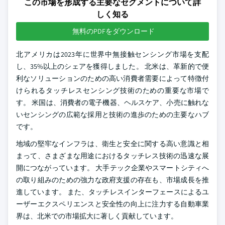
この市場を形成する主要なセグメントについて詳
しく知る
無料のPDFをダウンロード
北アメリカは2023年に世界中無接触センシング市場を支配
し、35%以上のシェアを獲得しました。 北米は、革新的で便
利なソリューションのための高い消費者需要によって特徴付
けられるタッチレスセンシング技術のための重要な市場で
す。 米国は、消費者の電子機器、ヘルスケア、小売に触れな
いセンシングの広範な採用と技術の進歩のための主要なハブ
です。
地域の堅牢なインフラは、衛生と安全に関する高い意識と相
まって、さまざまな用途におけるタッチレス技術の迅速な展
開につながっています。 大手テック企業やスマートシティへ
の取り組みのための強力な政府支援の存在も、市場成長を推
進しています。 また、タッチレスインターフェースによるユ
ーザーエクスペリエンスと安全性の向上に注力する自動車業
界は、北米での市場拡大に著しく貢献しています。