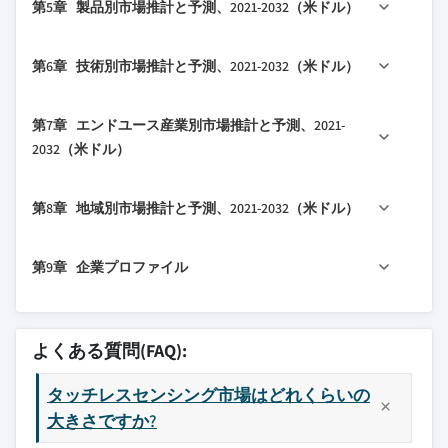
第5章 製品別市場推計と予測、2021-2032（米ドル）
1.4.2.2 公共ソース
3.4 技術とイノベーションのランドスケープ
4.2 企業の市場シェア分析
3.5 特許分析
4.3 競争ポジショニングマトリックス
5.1 主要トレンド
第6章 技術別市場推計と予測、2021-2032（米ドル）
3.6 主要なニュースとイニシアチブ
4.4 戦略的展望マトリックス
5.2 非接触型衛生機器
3.7 規制環境
5.3 非接触型生体認証機器
6.1 主要トレンド
第7章 エンドユース産業別市場推計と予測、2021-
3.8 影響要因
6.2 RFID
2032（米ドル）
3.8.1 成長ドライバー
6.3 カメラベース
3.8.1.1 衛生と安全に対する需要の高まり
7.1 主要トレンド
6.4 センサー
第8章 地域別市場推計と予測、2021-2032（米ドル）
3.8.1.2 センサー技術の進歩
7.2 自動車
6.4.1 赤外線センサー
3.8.1.3 自動車産業における利用拡大
7.3 コンスーマエレクトロニクス
6.4.2 静電容量型近接センサー
8.1 主要トレンド
3.8.1.4 コンスーマエレクトロニクス分野
第9章 企業プロファイル
7.4 医療
6.5 音声アシスタンス
8.2 北米
の拡大
7.5 BFSI
8.2.1 米国
9.1 Cipia Vision Ltd.
3.8.1.5 小売・ホスピタリティ分野での採
7.6 航空宇宙・防衛
8.2.2 カナダ
9.2 Cognitec Systems GmbH
用増加
よくある質問(FAQ):
7.7 その他
8.3 欧州
9.3 CogniVue Corporation
3.8.2 業界の課題と障害
8.3.1 英国
タッチレスセンシング市場はどれくらいの
9.4 Cross Match Technologies, Inc.
3.8.2.1 技術的制限と統合の課題
8.3.2 ドイツ
大きさですか?
9.5 Elliptic Labs Inc.
3.8.2.2 プライバシーとセキュリティに関
8.3.3 フランス