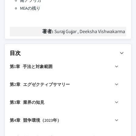
南アフリカ
MEAの残り
著者:
Suraj Gujar , Deeksha Vishwakarma
目次
第1章 手法と対象範囲
1.1 市場の対象範囲と定義
第2章 エグゼクティブサマリー
1.2 基本推計と計算
1.3 予測計算
2.1 業界360°概要、2021-2032
第3章 業界の知見
1.4 データソース
1.4.1 一次データ
3.1 業界エコシステム分析
第4章 競争環境（2023年）
1.4.2 二次データ
3.2 ベンダーマトリックス
1.4.2.1 有料ソース
3.3 利益率分析
4.1 はじめに