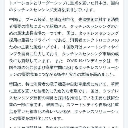
トメーションとリーダーシップに重点を置いた日本は、国内
のタッチレスセンシング技術を採用しています。
中国は、ブーム経済、急速な都市化、先進技術に対する消費
者需要の増加によって駆動され、タッチレスセンシングのた
めの最速成長市場の一つです。 国は、タッチレスセンシング
採用の重要なドライバーである、消費者エレクトロニクスの
ための主要な製造ハブです。 中国政府はスマートシティやイ
ンフラ開発に注力しており、タッチレスセンシング市場の成
長にも貢献しています。 また、COVID-19パンデミックは、中
国全域の公共および商業空間におけるタッチレスソリューシ
ョンの需要増加につながる衛生と安全の意識を高めました。
韓国は、特に消費者の電子機器や自動車産業において、革新
に重点を置いた技術的に先進的な市場です。 国は、タッチレ
スセンシング技術の開発と採用を推進している主要な技術企
業の一部に家です。 韓国では、スマートシティや自動化に重
点を置いた都市化の高レベル化が、タッチレスソリューショ
ンの需要を燃料化しています。