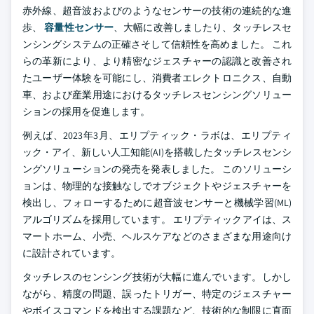
赤外線、超音波およびのようなセンサーの技術の連続的な進
歩、
容量性センサー
、大幅に改善しましたり、タッチレスセ
ンシングシステムの正確さそして信頼性を高めました。 これ
らの革新により、より精密なジェスチャーの認識と改善され
たユーザー体験を可能にし、消費者エレクトロニクス、自動
車、および産業用途におけるタッチレスセンシングソリュー
ションの採用を促進します。
例えば、2023年3月、エリプティック・ラボは、エリプティ
ック・アイ、新しい人工知能(AI)を搭載したタッチレスセンシ
ングソリューションの発売を発表しました。 このソリューシ
ョンは、物理的な接触なしでオブジェクトやジェスチャーを
検出し、フォローするために超音波センサーと機械学習(ML)
アルゴリズムを採用しています。 エリプティックアイは、ス
マートホーム、小売、ヘルスケアなどのさまざまな用途向け
に設計されています。
タッチレスのセンシング技術が大幅に進んでいます。しかし
ながら、精度の問題、誤ったトリガー、特定のジェスチャー
やボイスコマンドを検出する課題など、技術的な制限に直面