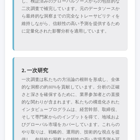
業、スタートアッ
ドユースに特化し
し、検証済みのグローバルソースからの包括的な
プ、または隣接業
たニッチプレイヤ
二次調査で補完しています。元のデータソースか
界からの参入者
ー
ら最終的な洞察までの完全なトレーサビリティを
維持しながら、信頼性の高い予測を提供するため
に定量化された影響分析を適用しています。
無料カスタマイズ - レポート価値の最大
20%
特定のデータが必要ですか？カスタマイ
ズをリクエストして、正確な要件に合わ
せた洞察を入手してください。
2. 一次研究
カスタマイズを依頼する →
一次調査は私たちの方法論の根幹を形成し、全体
的な洞察の約80%を貢献しています。分析の正確
さと深さを確保するために、業界参加者との直接
的な関わりが含まれます。私たちの構造化された
インタビュープログラムは、経営幹部、取締役、
そして専門家からのインプットを得て、地域およ
びグローバル市場をカバーしています。これらの
やり取りは、戦略的、運用的、技術的な視点を提
供し、包括的な洞察と信頼性の高い市場予測を可