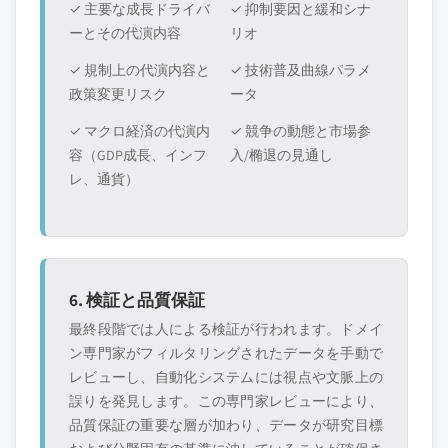
✓ 主要な成長ドライバ
✓ 抑制要因と緩和シナ
ーとその代演内容
リオ
✓ 規制上の代演内容と
✓ 技術普及曲線パラメ
政策変更リスク
ータ
✓ マクロ経済の代演内
✓ 競争の動態と市場参
容（GDP成長、インフ
入/椭退の見通し
レ、通貨）
6. 検証と品質保証
最終段階では人による検証が行われます。ドメイ
ン専門家がフィルタリングされたデータを手動で
レビューし、自動化システムには視点や文脈上の
誤りを発見します。この専門家レビューにより、
品質保証の重要な層が加わり、データが研究目標