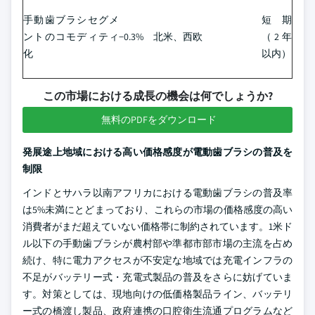
手動歯ブラシセグメ
短期
ントのコモディティ
−0.3%
北米、西欧
（2年
化
以内）
この市場における成長の機会は何でしょうか?
無料のPDFをダウンロード
発展途上地域における高い価格感度が電動歯ブラシの普及を
制限
インドとサハラ以南アフリカにおける電動歯ブラシの普及率
は5%未満にとどまっており、これらの市場の価格感度の高い
消費者がまだ超えていない価格帯に制約されています。1米ド
ル以下の手動歯ブラシが農村部や準都市部市場の主流を占め
続け、特に電力アクセスが不安定な地域では充電インフラの
不足がバッテリー式・充電式製品の普及をさらに妨げていま
す。対策としては、現地向けの低価格製品ライン、バッテリ
ー式の橋渡し製品、政府連携の口腔衛生流通プログラムなど