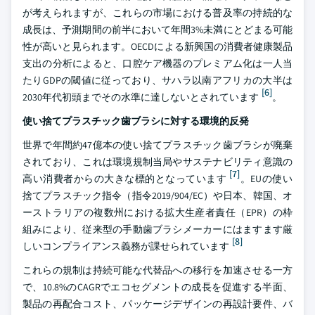
が考えられますが、これらの市場における普及率の持続的な
成長は、予測期間の前半において年間3%未満にとどまる可能
性が高いと見られます。OECDによる新興国の消費者健康製品
支出の分析によると、口腔ケア機器のプレミアム化は一人当
たりGDPの閾値に従っており、サハラ以南アフリカの大半は
[6]
2030年代初頭までその水準に達しないとされています
。
使い捨てプラスチック歯ブラシに対する環境的反発
世界で年間約47億本の使い捨てプラスチック歯ブラシが廃棄
されており、これは環境規制当局やサステナビリティ意識の
[7]
高い消費者からの大きな標的となっています
。EUの使い
捨てプラスチック指令（指令2019/904/EC）や日本、韓国、オ
ーストラリアの複数州における拡大生産者責任（EPR）の枠
組みにより、従来型の手動歯ブラシメーカーにはますます厳
[8]
しいコンプライアンス義務が課せられています
これらの規制は持続可能な代替品への移行を加速させる一方
で、10.8%のCAGRでエコセグメントの成長を促進する半面、
製品の再配合コスト、パッケージデザインの再設計要件、バ