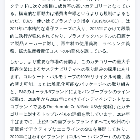
クテッドに次ぐ2番目に成長率の高いカテゴリーとなってい
る。構造的な原動力は消費者主導というよりも規制によるも
のだ。EUの「使い捨てプラスチック指令（2019/904/EC）」は
2021年に本格的な遵守フェーズに入り、2025年にかけて段階
的に執行が強化されており、プラスチックハンドルの口腔ケ
ア製品メーカーに対し、再生材の使用義務、ラベリング義
務、拡大生産者責任コストの内部化を課している。
しかし、より重要な市場の発展は、このカテゴリーの最大手
既存企業によるサステナビリティへの取り組みの採用にあり
ます。コルゲート・パルモリーブの100%リサイクル可能、詰
め替え可能、または堆肥化可能なパッケージへの取り組み
と、P&GのオーラルBブランドによるバンブーブラシのライン
拡張は、2018年から2022年にかけてインディペンデントなエ
コブランドであるThe Humble Co.やBoie USAが先駆けたカテ
ゴリーに対するトップレベルの評価を示しています。2024年
半ばまでに、上位5つの歯ブラシブランドすべてが欧州の小
売流通でアクティブなエコラインのSKUを展開しており、
2020年にはわずか1ブランド（コルゲートバンブー）のみであ