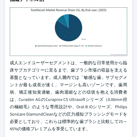
成人エンドユーザーセグメントは、一般的な日常使用から臨
床サブカテゴリーに至るまで、歯ブラシ市場の収益を支える
基盤となっています。成人層内では「敏感な歯」サブセグメ
ントが最も成長が速く、マージンも高いゾーンです。歯周
病、矯正後知覚過敏、歯肉退縮などの症状を抱える消費者
は、Curaden AGのCuraprox CS Ultrasoftシリーズ（0.06mm径
の極細毛）のような専用設計や、Oral-B iOシリーズ、Philips
Sonicare DiamondCleanなどの圧力感知ブラッシングモードを
必要としており、これらは標準的な歯ブラシと比較して25～
45%の価格プレミアムを享受しています。