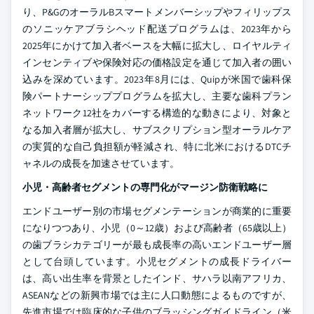
り、P&GのオーラルBスマートメンバーシップやフィリップス
のソニッケアブラシヘッド配送プログラムは、2023年から
2025年にかけて加入者ベースを大幅に拡大し、ロイヤルティ
インセンティブや保険対応の価格設定を通じて加入者の囲い
込みを深めています。2023年8月には、Quipが米国で歯科保
険パートナーシッププログラムを拡大し、主要な歯科プラン
ネットワーク12社をカバーする構造的な動きにより、対象と
なる加入者層が拡大し、サブスクリプション型オーラルケア
の実質的な自己負担額が軽減され、特に北米におけるDTCチ
ャネルの成長を加速させています。
小児・高齢者セグメントの専門化がマージン防衛戦略に
エンドユーザー別の市場セグメンテーションが商業的に重要
になりつつあり、小児（0～12歳）および高齢者（65歳以上）
の歯ブラシカテゴリーが最も成長率の高いエンドユーザー層
として台頭しています。小児セグメントの成長ドライバー
は、高い出生率を背景としたインド、サハラ以南アフリカ、
ASEANなどの新興市場では主に人口動態によるものですが、
先進市場では臨床的な子供のブラッシングガイドライン（米