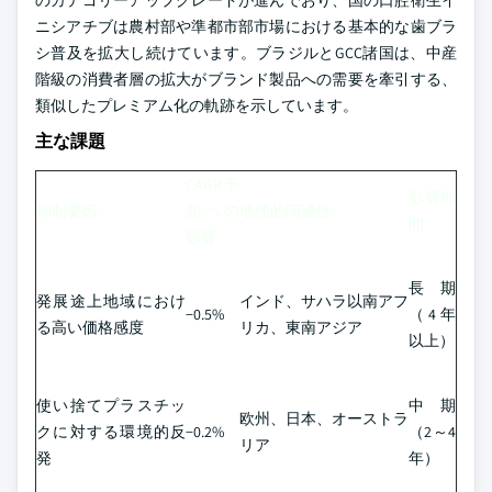
のカテゴリーアップグレードが進んでおり、国の口腔衛生イ
ニシアチブは農村部や準都市部市場における基本的な歯ブラ
シ普及を拡大し続けています。ブラジルとGCC諸国は、中産
階級の消費者層の拡大がブランド製品への需要を牽引する、
類似したプレミアム化の軌跡を示しています。
主な課題
CAGR予
影響期
抑制要因
測への
地理的関連性
間
影響
長期
発展途上地域におけ
インド、サハラ以南アフ
−0.5%
（4年
る高い価格感度
リカ、東南アジア
以上）
使い捨てプラスチッ
中期
欧州、日本、オーストラ
クに対する環境的反
−0.2%
（2～4
リア
発
年）