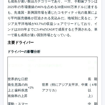
も成長が速い製品カテゴリーであり、一方、手動歯ブラシは
2025年の市場価値の46%を占める38億6000万米ドルに達する
も、先進国・新興国市場を通じたコモディティ化の進展によ
り平均販売価格が圧迫される見込みだ。地域別に見ると、ア
ジア太平洋地域が43.7%の収益シェアでリードしており、イ
ンドは2035年までに5.4%のCAGRで成長すると予測される、単
一で最も成長が速い国別市場となっている。
主要ドライバー
ドライバーの影響分析
CAGR予
影響
ドライバー
測への影
地理的関連性
期間
響
世界的な口腔
長期
衛生意識の向
世界（特にアジア太平洋、中東
（4年
+1%
上と歯科疾患
アフリカ）
以
有病率の上昇
上）
電動・スマー
中期