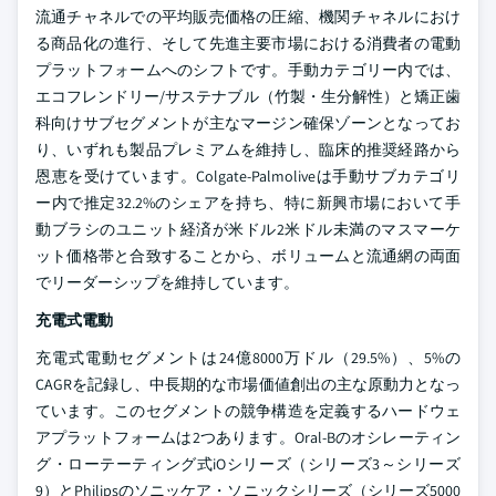
流通チャネルでの平均販売価格の圧縮、機関チャネルにおけ
る商品化の進行、そして先進主要市場における消費者の電動
プラットフォームへのシフトです。手動カテゴリー内では、
エコフレンドリー/サステナブル（竹製・生分解性）と矯正歯
科向けサブセグメントが主なマージン確保ゾーンとなってお
り、いずれも製品プレミアムを維持し、臨床的推奨経路から
恩恵を受けています。Colgate-Palmoliveは手動サブカテゴリ
ー内で推定32.2%のシェアを持ち、特に新興市場において手
動ブラシのユニット経済が米ドル2米ドル未満のマスマーケ
ット価格帯と合致することから、ボリュームと流通網の両面
でリーダーシップを維持しています。
充電式電動
充電式電動セグメントは24億8000万ドル（29.5%）、5%の
CAGRを記録し、中長期的な市場価値創出の主な原動力となっ
ています。このセグメントの競争構造を定義するハードウェ
アプラットフォームは2つあります。Oral-Bのオシレーティン
グ・ローテーティング式iOシリーズ（シリーズ3～シリーズ
9）とPhilipsのソニッケア・ソニックシリーズ（シリーズ5000