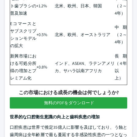
ト歯ブラシの
+1.2%
北米、欧州、日本、韓国
（2～
普及加速
4年）
Eコマースと
中期
サブスクリプ
+0.5%
北米、欧州、オーストラリア
（2～
ションモデル
4年）
の拡大
新興市場にお
長期
ける可処分所
インド、ASEAN、ラテンアメリ
（4年
+0.8%
得の増加とプ
カ、サハラ以南アフリカ
以
レミアム化
上）
この市場における成長の機会は何でしょうか?
無料のPDFをダウンロード
世界的な口腔衛生意識の向上と歯科疾患の増加
口腔疾患は世界で推定35億人に影響を及ぼしており、う蝕と
歯周病は全年齢層で最も蔓延する非感染性疾患の一つとなっ