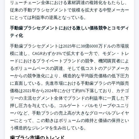
リューチェーン全体における素材調達の複雑化をもたらし、
従来の手動ブラシセグメントで規模を拡大する中堅メーカー
にとっては利益率の逆風となっている。
手動歯ブラシセグメントにおける激しい価格競争とコモディ
ティ化
手動歯ブラシセグメントは2025年に38億6000万ドルの市場規
模に達し、CAGRわずか3%で拡大する一方で、モダン・トレ
ードにおけるプライベートブランドの競争、機関購買者によ
るボリュームベースの調達、そして低コストのアジアメーカ
ーからの競争激化により、構造的な平均販売価格の低下圧力
に直面している。先進市場における手動歯ブラシの平均販売
価格は2021年から2024年にかけて約8%下落しており、カテゴ
リーの主流セグメント全体でブランドの利益率に一貫した下
押し圧力を与えている。コルゲート・パルモリーブやユニリ
ーバなど、手動ブラシの売上高が大きなグローバルプレイヤ
ーにとって、この動きはボリュームの維持と価値の保持とい
う構造的なジレンマを生み出している。
歯ブラシ市場のトレンド