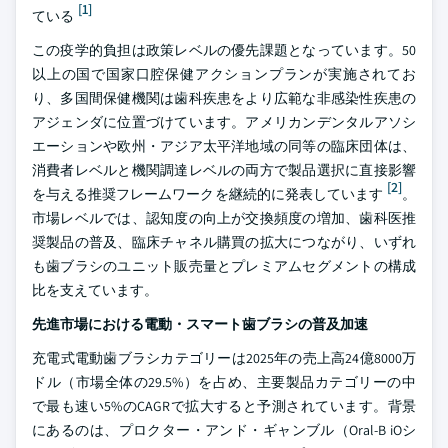
[1]
ている
この疫学的負担は政策レベルの優先課題となっています。50
以上の国で国家口腔保健アクションプランが実施されてお
り、多国間保健機関は歯科疾患をより広範な非感染性疾患の
アジェンダに位置づけています。アメリカンデンタルアソシ
エーションや欧州・アジア太平洋地域の同等の臨床団体は、
消費者レベルと機関調達レベルの両方で製品選択に直接影響
[2]
を与える推奨フレームワークを継続的に発表しています
。
市場レベルでは、認知度の向上が交換頻度の増加、歯科医推
奨製品の普及、臨床チャネル購買の拡大につながり、いずれ
も歯ブラシのユニット販売量とプレミアムセグメントの構成
比を支えています。
先進市場における電動・スマート歯ブラシの普及加速
充電式電動歯ブラシカテゴリーは2025年の売上高24億8000万
ドル（市場全体の29.5%）を占め、主要製品カテゴリーの中
で最も速い5%のCAGRで拡大すると予測されています。背景
にあるのは、プロクター・アンド・ギャンブル（Oral-B iOシ