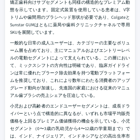
矯正歯科向けサブセグメントも同様の構造的なプレミアム動
態を示しています。固定式装置を使用している患者は、V字
トリムや歯間用のブラシヘッド形状が必要であり、Colgateと
Sunstar GUMはともに薬局や歯科クリニックチャネルで専用
SKUを展開しています。
一般的な日常の成人ユーザーは、カテゴリーの主要なボリュ
ーム層を占めており、主にマニュアルおよびエントリーレベ
ルの電動セグメントによって支えられている。この層におい
て、ミックスシフトの方向性は明確であり、臨床ガイドライ
ンは常に優れたプラーク除去効果を持つ電動プラットフォー
ムを推奨しており、これにより数年にわたる消費者のアップ
グレード動向が加速し、先進国の家庭における従来のマニュ
アル歯ブラシの売上シェアを圧迫している。
小児および高齢者のエンドユーザーセグメントは、成長ドラ
イバーという点で構造的に異なるが、いずれも市場平均販売
価格を上回るプレミアム価値獲得の機会を示している。小児
セグメント（0〜3歳の乳幼児から4〜12歳の学童期まで）で
は、インド、ナイジェリア、インドネシアなどの高出生率市