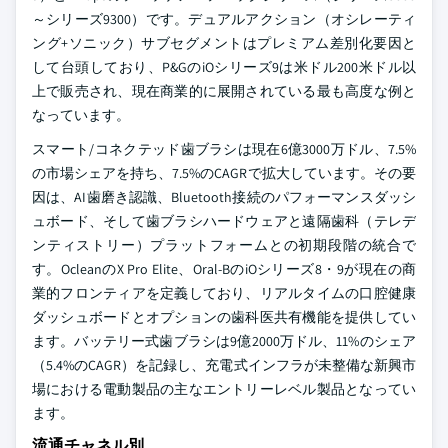
～シリーズ9300）です。デュアルアクション（オシレーティ
ング+ソニック）サブセグメントはプレミアム差別化要因と
して台頭しており、P&GのiOシリーズ9は米ドル200米ドル以
上で販売され、現在商業的に展開されている最も高度な例と
なっています。
スマート/コネクテッド歯ブラシは現在6億3000万ドル、7.5%
の市場シェアを持ち、7.5%のCAGRで拡大しています。その要
因は、AI歯磨き認識、Bluetooth接続のパフォーマンスダッシ
ュボード、そして歯ブラシハードウェアと遠隔歯科（テレデ
ンティストリー）プラットフォームとの初期段階の統合で
す。OcleanのX Pro Elite、Oral-BのiOシリーズ8・9が現在の商
業的フロンティアを定義しており、リアルタイムの口腔健康
ダッシュボードとオプションの歯科医共有機能を提供してい
ます。バッテリー式歯ブラシは9億2000万ドル、11%のシェア
（5.4%のCAGR）を記録し、充電式インフラが未整備な新興市
場における電動製品の主なエントリーレベル製品となってい
ます。
流通チャネル別