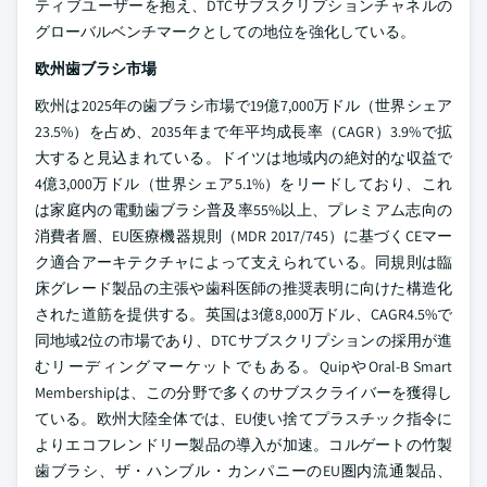
ティブユーザーを抱え、DTCサブスクリプションチャネルの
グローバルベンチマークとしての地位を強化している。
欧州歯ブラシ市場
欧州は2025年の歯ブラシ市場で19億7,000万ドル（世界シェア
23.5%）を占め、2035年まで年平均成長率（CAGR）3.9%で拡
大すると見込まれている。ドイツは地域内の絶対的な収益で
4億3,000万ドル（世界シェア5.1%）をリードしており、これ
は家庭内の電動歯ブラシ普及率55%以上、プレミアム志向の
消費者層、EU医療機器規則（MDR 2017/745）に基づくCEマー
ク適合アーキテクチャによって支えられている。同規則は臨
床グレード製品の主張や歯科医師の推奨表明に向けた構造化
された道筋を提供する。英国は3億8,000万ドル、CAGR4.5%で
同地域2位の市場であり、DTCサブスクリプションの採用が進
むリーディングマーケットでもある。QuipやOral-B Smart
Membershipは、この分野で多くのサブスクライバーを獲得し
ている。欧州大陸全体では、EU使い捨てプラスチック指令に
よりエコフレンドリー製品の導入が加速。コルゲートの竹製
歯ブラシ、ザ・ハンブル・カンパニーのEU圏内流通製品、