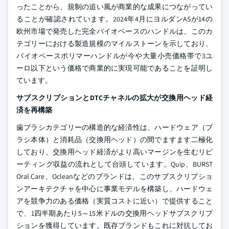
ったことから、規制の追い風が商業的な成果につながってい
ることが確認されています。2024年4月にヨルダンASが14の
欧州市場で発売した完全バイオベースのハンドルは、このカ
テゴリーにおける製造規模のマイルストーンを示しており、
バイオベースポリマーハンドルが今や大量小売価格帯で3ユ
ーロ以下という価格で商業的に実現可能であることを証明し
ています。
サブスクリプションとDTCチャネルの拡大が交換用ヘッド経
済を再構築
歯ブラシカテゴリーの構造的な経済性は、ハードウェア（ブ
ラシ本体）と消耗品（交換用ヘッド）の間でますます二極化
しており、交換用ヘッド経済がより高いマージンを生むリピ
ーティング収益の流れとして台頭しています。Quip、BURST
Oral Care、Ocleanなどのブランドは、このサブスクリプショ
ンアーキテクチャを中心に事業モデルを構築し、ハードウェ
アを競争力のある価格（実質コストに近い）で提供すること
で、1四半期あたり5～15米ドルの交換用ヘッドサブスクリプ
ションを獲得しています。既存ブランドもこれに対抗してお