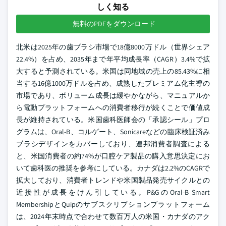
しく知る
無料のPDFをダウンロード
北米は2025年の歯ブラシ市場で18億8000万ドル（世界シェア
22.4%）を占め、2035年まで年平均成長率（CAGR）3.4%で拡
大すると予測されている。米国は同地域の売上の85.43%に相
当する16億1000万ドルを占め、成熟したプレミアム化主導の
市場であり、ボリューム成長は緩やかながら、マニュアルか
ら電動プラットフォームへの消費者移行が続くことで価値成
長が維持されている。米国歯科医師会の「承認シール」プロ
グラムは、Oral-B、コルゲート、Sonicareなどの臨床検証済み
ブラシデザインをカバーしており、連邦消費者調査による
と、米国消費者の約74%が口腔ケア製品の購入意思決定にお
いて歯科医の推奨を参考にしている。カナダは2.2%のCAGRで
拡大しており、消費者トレンドや米国製品発売サイクルとの
近接性が成長をけん引している。P&GのOral-B Smart
MembershipとQuipのサブスクリプションプラットフォーム
は、2024年末時点で合わせて数百万人の米国・カナダのアク