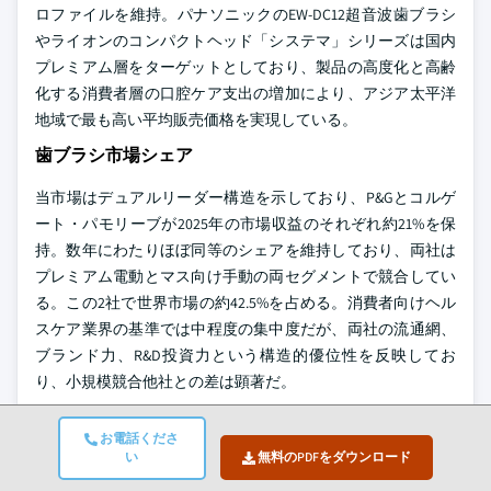
ロファイルを維持。パナソニックのEW-DC12超音波歯ブラシ
やライオンのコンパクトヘッド「システマ」シリーズは国内
プレミアム層をターゲットとしており、製品の高度化と高齢
化する消費者層の口腔ケア支出の増加により、アジア太平洋
地域で最も高い平均販売価格を実現している。
歯ブラシ市場シェア
当市場はデュアルリーダー構造を示しており、P&Gとコルゲ
ート・パモリーブが2025年の市場収益のそれぞれ約21%を保
持。数年にわたりほぼ同等のシェアを維持しており、両社は
プレミアム電動とマス向け手動の両セグメントで競合してい
る。この2社で世界市場の約42.5%を占める。消費者向けヘル
スケア業界の基準では中程度の集中度だが、両社の流通網、
ブランド力、R&D投資力という構造的優位性を反映してお
り、小規模競合他社との差は顕著だ。
P&G（Oral-B）は2025年の歯ブラシ収益が推定18億1,000万ド
お電話くださ
ル、市場シェア21.5%で首位を維持。iOプラットフォームの商
い
無料のPDFをダウンロード
業的成功により、北米、西欧、日本、ブラジルなどの拡大市