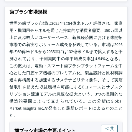
歯ブラシ市場規模
世界の歯ブラシ市場は2025年に84億米ドルと評価され、家庭
用・機関用チャネルを通じた持続的な消費者需要、150カ国以
上に及ぶ幅広いユーザーベース、新興経済圏における未開拓
市場での着実なボリューム成長を反映している。市場は2026
年の89億米ドルから2035年には132億米ドルまで拡大すると予
測されており、予測期間中の年平均成長率は4.54%となる。
この拡大は、電動・スマート歯ブラシプラットフォームを中
心とした口腔ケア機器のプレミアム化、製品設計と原材料調
達を再構築する加速するサステナビリティ要件、そして実店
舗取引を超えた収益獲得を可能にするEコマースとサブスク
リプション流通モデルの急速な拡大という、3つの長期的な
構造的要因によって支えられている。この分析はGlobal
Market Insights Inc.が発表した最新レポートによるとのこと
だ。
共
歯ブラシ市場の主要ポイント