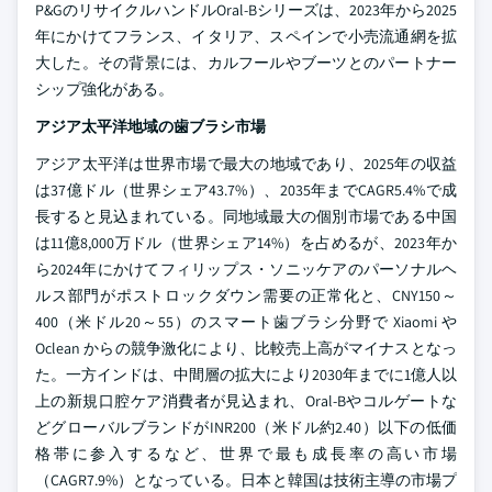
P&GのリサイクルハンドルOral-Bシリーズは、2023年から2025
年にかけてフランス、イタリア、スペインで小売流通網を拡
大した。その背景には、カルフールやブーツとのパートナー
シップ強化がある。
アジア太平洋地域の歯ブラシ市場
アジア太平洋は世界市場で最大の地域であり、2025年の収益
は37億ドル（世界シェア43.7%）、2035年までCAGR5.4%で成
長すると見込まれている。同地域最大の個別市場である中国
は11億8,000万ドル（世界シェア14%）を占めるが、2023年か
ら2024年にかけてフィリップス・ソニッケアのパーソナルヘ
ルス部門がポストロックダウン需要の正常化と、CNY150～
400（米ドル20～55）のスマート歯ブラシ分野で Xiaomi や
Oclean からの競争激化により、比較売上高がマイナスとなっ
た。一方インドは、中間層の拡大により2030年までに1億人以
上の新規口腔ケア消費者が見込まれ、Oral-Bやコルゲートな
どグローバルブランドがINR200（米ドル約2.40）以下の低価
格帯に参入するなど、世界で最も成長率の高い市場
（CAGR7.9%）となっている。日本と韓国は技術主導の市場プ