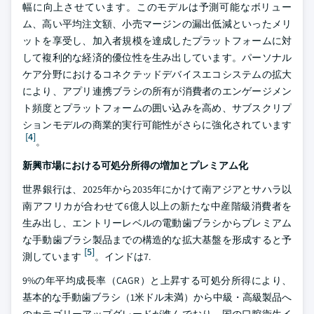
幅に向上させています。このモデルは予測可能なボリュー
ム、高い平均注文額、小売マージンの漏出低減といったメリ
ットを享受し、加入者規模を達成したプラットフォームに対
して複利的な経済的優位性を生み出しています。パーソナル
ケア分野におけるコネクテッドデバイスエコシステムの拡大
により、アプリ連携ブラシの所有が消費者のエンゲージメン
ト頻度とプラットフォームの囲い込みを高め、サブスクリプ
ションモデルの商業的実行可能性がさらに強化されています
[4]
。
新興市場における可処分所得の増加とプレミアム化
世界銀行は、2025年から2035年にかけて南アジアとサハラ以
南アフリカが合わせて6億人以上の新たな中産階級消費者を
生み出し、エントリーレベルの電動歯ブラシからプレミアム
な手動歯ブラシ製品までの構造的な拡大基盤を形成すると予
[5]
測しています
。インドは7.
9%の年平均成長率（CAGR）と上昇する可処分所得により、
基本的な手動歯ブラシ（1米ドル未満）から中級・高級製品へ