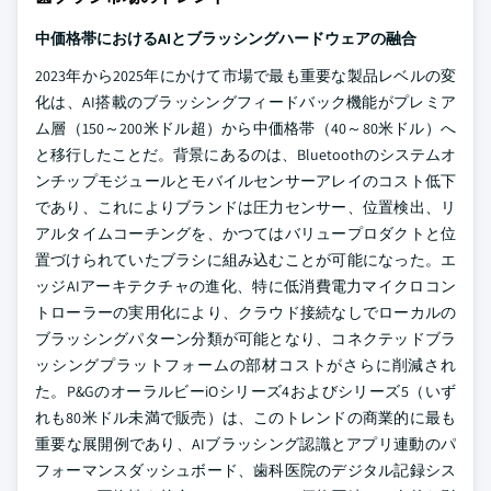
中価格帯におけるAIとブラッシングハードウェアの融合
2023年から2025年にかけて市場で最も重要な製品レベルの変
化は、AI搭載のブラッシングフィードバック機能がプレミア
ム層（150～200米ドル超）から中価格帯（40～80米ドル）へ
と移行したことだ。背景にあるのは、Bluetoothのシステムオ
ンチップモジュールとモバイルセンサーアレイのコスト低下
であり、これによりブランドは圧力センサー、位置検出、リ
アルタイムコーチングを、かつてはバリュープロダクトと位
置づけられていたブラシに組み込むことが可能になった。エ
ッジAIアーキテクチャの進化、特に低消費電力マイクロコン
トローラーの実用化により、クラウド接続なしでローカルの
ブラッシングパターン分類が可能となり、コネクテッドブラ
ッシングプラットフォームの部材コストがさらに削減され
た。P&GのオーラルビーiOシリーズ4およびシリーズ5（いず
れも80米ドル未満で販売）は、このトレンドの商業的に最も
重要な展開例であり、AIブラッシング認識とアプリ連動のパ
フォーマンスダッシュボード、歯科医院のデジタル記録シス