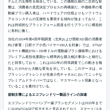
テムとの互換性を統合している。この価格圧縮の二次的な影
響は、消費者の意思決定プロセスの再構築だ。中価格帯の電
動歯ブラシ購入者は、ハードウェアの仕様よりもソフトウェ
アエコシステムの互換性を重視する傾向が強まっており、こ
れは持続的なプラットフォーム投資を行うブランドに構造的
に有利に働く。
当社の2024年第4四半期調査（北米および西欧9か国の消費者
向け家電・口腔ケア小売バイヤー280人を対象）では、67%が
スマート機能が50～100米ドルの電動歯ブラシ価格帯における
プレミアム差別化要因から標準的な購入検討事項へと移行し
たと回答しており、これは2022年の同等調査でこの動きを報
告した31%から大幅な変化を示している。このデータは、AI
ブラッシングトレンドが先進小売チャネルにおいてニッチな
プレミアムドライバーではなく、マスマーケット現象となっ
ていることを裏付けている。
規制主導によるエコフレンドリー製品ラインの加速
エコフレンドリー/バンブー歯ブラシセグメントは2035年まで
に10.8%のCAGRで拡大すると見込まれており、スマート/コネ