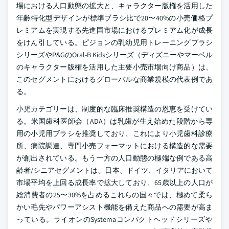
場における人口動態の拡大と、キャラクター版権を活用した
年齢特化型デザインが標準ブラシ比で20〜40%の小売価格プ
レミアムを実現する先進国市場におけるプレミアム化が成長
をけん引している。ピジョンの乳幼児用トレーニングブラシ
シリーズやP&GのOral-B Kidsシリーズ（ディズニーやマーベル
のキャラクター版権を活用した主要小売市場向け商品）は、
このセグメントにおけるグローバルな商業規模の代表例であ
る。
小児カテゴリーは、制度的な臨床推奨構造の恩恵を受けてい
る。米国歯科医師会（ADA）は乳歯が生え始めた段階から専
用の小児用ブラシを推奨しており、これにより小児歯科診療
所、病院調達、専門小売フォーマットにおける構造的な需要
が創出されている。もう一方の人口動態の極端な例である高
齢者/シニアセグメントは、日本、ドイツ、イタリアにおいて
市場平均を上回る成長率で拡大しており、65歳以上の人口が
総消費者の25〜30%を占めるこれらの国々では、極めて柔ら
かい毛先やパワーアシスト機能を備えた商品への需要が高ま
っている。ライオンのSystemaコンパクトヘッドシリーズや