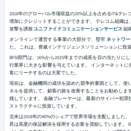
2018年のグローバル市場収益の20%以上を占めるIT&テ
増加にクレジットすることができます。 テレコム組織は
攻撃を誘致
ユニファイドコミュニケーションサービス
組
オンラインで運営する事業の大部分で、堅牢
ネットワー
た。 これは、脅威インテリジェンスソリューションに投資
BFSI部門は、16%から2025年までの成長を目の当た
行業界に大きな影響を与えています。 インターネットに
客にリーチするのは大変でした。
現在は、金融機関の成功を認めた競争的要因として、使い
ネルを提供して、顧客の旅を改善することをお勧めします
残しています。 金融プレーヤーは、最新のサイバー犯罪
ストラクチャに投資しています。
北米は2018年の40%のシェアで世界市場を支配しまし
昇は高度の保証解決を採用する企業を奨励しています。 IBM、Sy